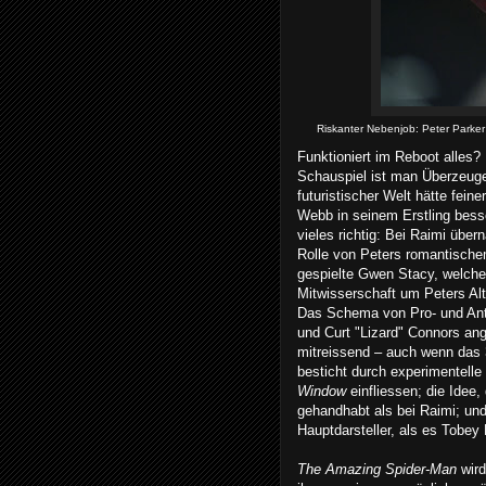
Riskanter Nebenjob: Peter Parker
Funktioniert im Reboot alles?
Schauspiel ist man Überzeugen
futuristischer Welt hätte fein
Webb in seinem Erstling bess
vieles richtig: Bei Raimi übe
Rolle von Peters romantisch
gespielte Gwen Stacy, welche i
Mitwisserschaft um Peters Al
Das Schema von Pro- und Anta
und Curt "Lizard" Connors an
mitreissend – auch wenn das 
besticht durch experimentell
Window
einfliessen; die Idee, 
gehandhabt als bei Raimi; und
Hauptdarsteller, als es Tobey
The Amazing Spider-Man
wird