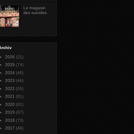
Le magasin
des suicides
Archiv
►
2026
(21)
►
2025
(74)
►
2024
(46)
►
2023
(46)
►
2022
(55)
►
2021
(81)
►
2020
(81)
►
2019
(67)
►
2018
(73)
►
2017
(46)