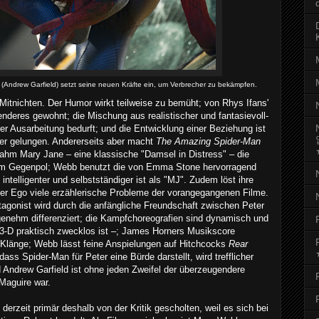
 (Andrew Garfield) setzt seine neuen Kräfte ein, um Verbrecher zu bekämpfen.
 Mitnichten. Der Humor wirkt teilweise zu bemüht; von Rhys Ifans'
deres gewohnt; die Mischung aus realistischer und fantasievoll-
erer Ausarbeitung bedurft; und die Entwicklung einer Beziehung ist
er gelungen. Andererseits aber macht
The Amazing Spider-Man
rnahm Mary Jane – eine klassische "Damsel in Distress" – die
em Gegenpol; Webb benutzt die von Emma Stone hervorragend
ntelligenter und selbstständiger ist als "MJ". Zudem löst ihre
ter Ego viele erzählerische Probleme der vorangegangenen Filme.
gonist wird durch die anfängliche Freundschaft zwischen Peter
genehm differenziert; die Kampfchoreografien sind dynamisch und
3-D praktisch zwecklos ist –; James Horners Musikscore
e Klänge; Webb lässt feine Anspielungen auf Hitchcocks
Rear
dass Spider-Man für Peter eine Bürde darstellt, wird trefflicher
 Andrew Garfield ist ohne jeden Zweifel der überzeugendere
 Maguire war.
 derzeit primär deshalb von der Kritik gescholten, weil es sich bei