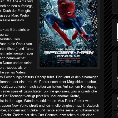
iert. Mit
The Amazing
nchise neu aufgelegt,
e. Doch der Film gibt
gisseur Marc Webb
alserie mühelos.
rkers Büro sieht er
au auf
hwinden. Den
aar in die Obhut von
artin Sheen) und Tante
nem intelligenten, aber
ann heranwächst.
ein Name und an seine
rst wieder, als er
che seines Vaters
des Forschungsinstituts Oscorp führt. Dort lernt er den einarmigen
 kennen, der einst mit Mr. Parker nach einer Möglichkeit suchte,
raft zu verleihen, sich selber zu heilen. Auf seinem Rundgang
n einer speziell gezüchteten Spinne gebissen, was unglaubliche
 Der Teenager verfügt plötzlich über enorme Kräfte,
ist in der Lage, Wände zu erklimmen. Aus Peter Parker wird
trassen New Yorks streift und Kriminelle dingfest macht. Dadurch
 selber, sondern auch Onkel und Tante sowie seine Schulkameradin
Gefahr. Zudem hat sich Curt Connors inzwischen durch einen