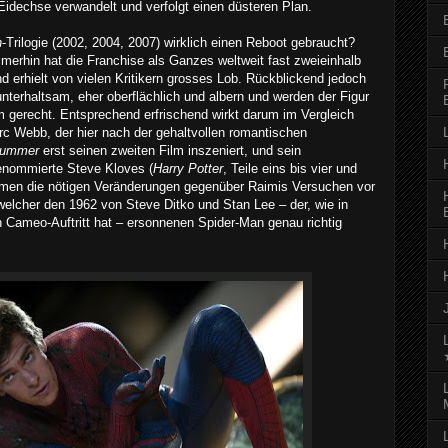
 Eidechse verwandelt und verfolgt einen düsteren Plan.
n
-Trilogie (2002, 2004, 2007) wirklich einen Reboot gebraucht?
Immerhin hat die Franchise als Ganzes weltweit fast zweieinhalb
und erhielt von vielen Kritikern grosses Lob. Rückblickend jedoch
nterhaltsam, eher oberflächlich und albern und werden der Figur
 gerecht. Entsprechend erfrischend wirkt darum im Vergleich
rc Webb, der hier nach der gehaltvollen romantischen
Summer
erst seinen zweiten Film inszeniert, und sein
enommierte Steve Kloves (
Harry Potter
, Teile eins bis vier und
hmen die nötigen Veränderungen gegenüber Raimis Versuchen vor
 welcher den 1962 von Steve Ditko und Stan Lee – der, wie in
n Cameo-Auftritt hat – ersonnenen Spider-Man genau richtig