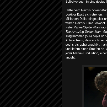
Selbstversuch in eine riesige
Hätte Sam Raimis
Spider-Ma
Darüber lässt sich streiten. 
Milliarden Dollar eingespielt 
wirken Raimis Filme, obwohl u
Peter Parker/Spider-Man kaum
The Amazing Spider-Man
. Ma
Tragikomödie
(500) Days of 
Autorenteam, dem auch der r
sechs bis acht) angehört, na
und liefern einen Streifen ab,
jeder Marvel-Produktion, eine
angeht.