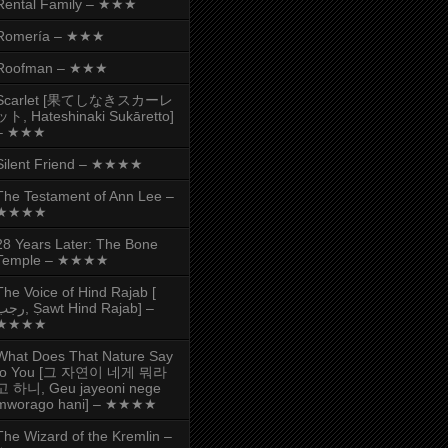
Rental Family – ★★★
Romería – ★★★
Roofman – ★★★
Scarlet [果てしなきスカーレ
ット, Hateshinaki Sukāretto]
– ★★★
Silent Friend – ★★★★
The Testament of Ann Lee –
★★★★
28 Years Later: The Bone
Temple – ★★★★
The Voice of Hind Rajab [
, Ṣawt Hind Rajab] –
★★★★
What Does That Nature Say
to You [그 자연이 네게 뭐라
고 하니, Geu jayeoni nege
mworago hani] – ★★★★
The Wizard of the Kremlin –