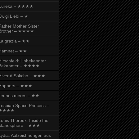
Eureka – ★★★★
Ewigi Liebi – ★
Father Mother Sister
Brother – ★★★★
La grazia – ★★
Hamnet – ★★
Hirschfeld: Unbekannter
Bekannter – ★★★★
Hiver à Sokcho – ★★★
Hoppers – ★★★
Jeunes mères – ★★
Lesbian Space Princess –
★★★★
Louis Theroux: Inside the
Manosphere – ★★★
Lydia: Aufzeichnungen aus