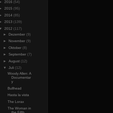
►
2016
(54)
►
2015
(95)
►
2014
(85)
►
2013
(139)
▼
2012
(117)
►
Dezember
(9)
►
November
(9)
►
Oktober
(8)
►
September
(7)
►
August
(12)
▼
Juli
(12)
Woody Allen: A
Documentar
y
Bullhead
Hasta la vista
The Lorax
The Woman in
the Fifth