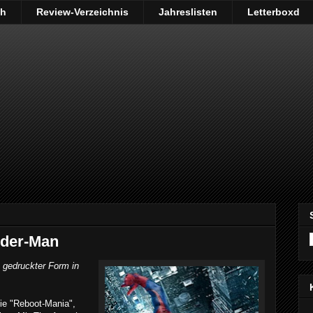
ch
Review-Verzeichnis
Jahreslisten
Letterboxd
ider-Man
n gedruckter Form in
ie "Reboot-Mania",