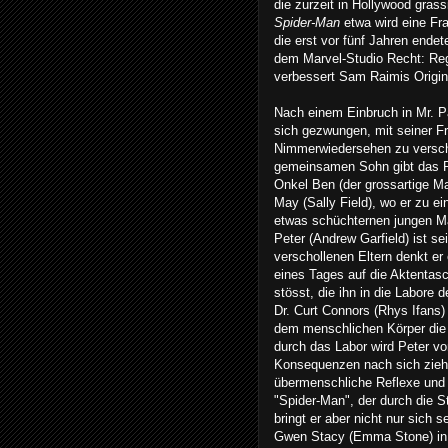
die zurzeit in Hollywood grass
Spider-Man
etwa wird eine Fra
die erst vor fünf Jahren endet
dem Marvel-Studio Recht: Re
verbessert Sam Raimis Origin
Nach einem Einbruch in Mr. Pa
sich gezwungen, mit seiner Fr
Nimmerwiedersehen zu versc
gemeinsamen Sohn gibt das P
Onkel Ben (der grossartige M
May (Sally Field), wo er zu ei
etwas schüchternen jungen M
Peter (Andrew Garfield) ist s
verschollenen Eltern denkt er e
eines Tages auf die Aktentas
stösst, die ihn in die Labore 
Dr. Curt Connors (Rhys Ifans)
dem menschlichen Körper die K
durch das Labor wird Peter vo
Konsequenzen nach sich zieht:
übermenschliche Reflexe und 
"Spider-Man", der durch die S
bringt er aber nicht nur sich
Gwen Stacy (Emma Stone) in 