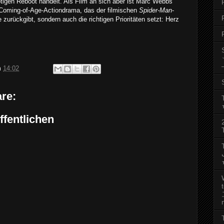
igen Reboot handelt. Als Film an sich aber ist Marc Webbs
 Coming-of-Age-Actiondrama, das der filmischen
Spider-Man
-
 zurückgibt, sondern auch die richtigen Prioritäten setzt: Herz
m
14:02
re:
fentlichen
رجب