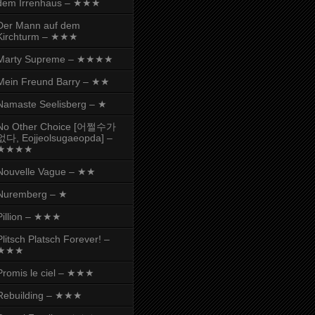
dem Irrenhaus – ★★★
Der Mann auf dem
Kirchturm – ★★★
Marty Supreme – ★★★★
Mein Freund Barry – ★★
Namaste Seelisberg – ★
No Other Choice [어쩔수가
없다, Eojjeolsugaeopda] –
★★★★
Nouvelle Vague – ★★
Nuremberg – ★
Pillion – ★★★
Plitsch Platsch Forever! –
★★★
Promis le ciel – ★★★
Rebuilding – ★★★