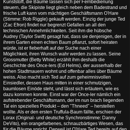
Kunststoff, die Bäume lassen sich per Fernbedienung
steuern, die Skipiste liegt gleich neben dem Badestrand und
frische Luft kann vom mächtigen Geschäftsmann O'Hare
(Stimme: Rob Riggle) gekauft werden. Einzig der junge Ted
(Zac Efron) findet nur begrenzt Gefallen an all den
technischen Annehmlichkeiten. Seit ihm die hübsche
Audrey (Taylor Swift) gesagt hat, dass sie denjenigen, der in
ihrem Garten einen echten Baum pflanzt, sofort heiraten
würde, ist er fieberhaft auf der Suche nach einer
Möglichkeit, ihren Wunsch wahr werden zu lassen. Seine
Grossmutter (Betty White) erzählt ihm deshalb die
Geschichte des Once-lers (Ed Helms), der ausserhalb der
hohen Stadtmauern wohnt und offenbar alles über Bäume
weiss. Also macht sich Ted auf zum geheimnisvollen
Einsiedler, dessen Haus mitten in einer schmutzigen,
baumlosen Einöde steht, und lässt sich erläutern, wie es
dazu kommen konnte. Einst war der Once-ler nämlich ein
aufstrebender Geschäftsmann, der im nun brach liegenden
Tal ein spezielles Produkt – den "Thneed" – herstellen
wollte. Als er den ersten Truffula-Baum fällte, erschien der
Lorax (Original- und deutsche Synchronstimme: Danny
DeVito), ein orangefarbenes, schnauzbärtiges Wesen, das
für die Bäume spricht. Derweil ist O'Hare Ted bereits auf den