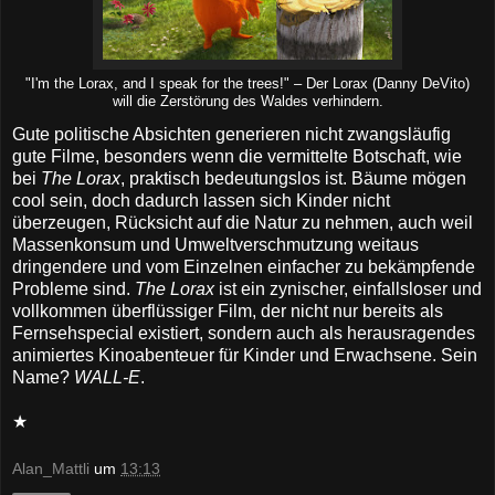
"I'm the Lorax, and I speak for the trees!" – Der Lorax (Danny DeVito)
will die Zerstörung des Waldes verhindern.
Gute politische Absichten generieren nicht zwangsläufig
gute Filme, besonders wenn die vermittelte Botschaft, wie
bei
The Lorax
, praktisch bedeutungslos ist. Bäume mögen
cool sein, doch dadurch lassen sich Kinder nicht
überzeugen, Rücksicht auf die Natur zu nehmen, auch weil
Massenkonsum und Umweltverschmutzung weitaus
dringendere und vom Einzelnen einfacher zu bekämpfende
Probleme sind.
The Lorax
ist ein zynischer, einfallsloser und
vollkommen überflüssiger Film, der nicht nur bereits als
Fernsehspecial existiert, sondern auch als herausragendes
animiertes Kinoabenteuer für Kinder und Erwachsene. Sein
Name?
WALL-E
.
★
Alan_Mattli
um
13:13