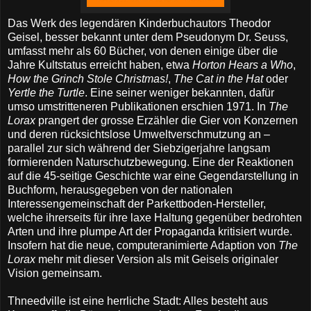
Das Werk des legendären Kinderbuchautors Theodor
Geisel, besser bekannt unter dem Pseudonym Dr. Seuss,
umfasst mehr als 60 Bücher, von denen einige über die
Jahre Kultstatus erreicht haben, etwa
Horton Hears a Who
,
How the Grinch Stole Christmas!
,
The Cat in the Hat
oder
Yertle the Turtle
. Eine seiner weniger bekannten, dafür
umso umstritteneren Publikationen erschien 1971. In
The
Lorax
prangert der grosse Erzähler die Gier von Konzernen
und deren rücksichtslose Umweltverschmutzung an –
parallel zur sich während der Siebzigerjahre langsam
formierenden Naturschutzbewegung. Eine der Reaktionen
auf die 45-seitige Geschichte war eine Gegendarstellung in
Buchform, herausgegeben von der nationalen
Interessengemeinschaft der Parkettboden-Hersteller,
welche ihrerseits für ihre laxe Haltung gegenüber bedrohten
Arten und ihre plumpe Art der Propaganda kritisiert wurde.
Insofern hat die neue, computeranimierte Adaption von
The
Lorax
mehr mit dieser Version als mit Geisels originaler
Vision gemeinsam.
Thneedville ist eine herrliche Stadt: Alles besteht aus