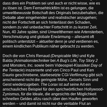
dass dies ein Problem sei und auch er nicht wisse, wie es
zu lösen ist. Dem Fernsehtrickfilm ist es gelungen, die
umweltbewusste Botschaft des Originals beizubehalten, die
Debatte aber eingehender und realistischer anzugehen;
nicht der Fortschritt an sich hinterlässt den Schaden,
sondern zu viel unbedachter Fortschritt in zu kurzer Zeit.
Nun, 40 Jahre später, sind Umweltthemen wie Artensterben,
Verschmutzung und globale Erwärmung – allesamt oft
politisch unterstützt – aktueller denn je und verdienen es,
einem kindlichen Publikum näher gebracht zu werden.
Doch die von Chris Renaud
(Despicable Me)
und Kyle
Balda (Animationstechniker bei
A Bug's Life
,
Toy Story 2
und
Monsters, Inc.
sowie beim Videospiel-Klassiker
Day of
the Tentacle
) inszenierte und von Cinco Paul und Ken
Daurio geschriebene, starbesetzte CGI-Verfilmung gibt sich
anscheinend nicht die geringste Mühe, Geisels Sinn und
Geist wiederzugeben.
The Lorax
ist auf seine Art ein
anschauliches Beispiel für den sprichwörtlichen Hollywood-
Zynismus, für die Ideale, die angesichts der Möglichkeit
schnellen Geldes allzu rasch über den Haufen geworfen
werden – und damit ist nicht nur die veritable Flut an