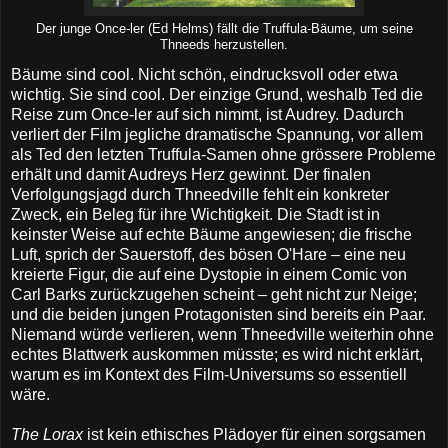
Der junge Once-ler (Ed Helms) fällt die Truffula-Bäume, um seine
Thneeds herzustellen.
Bäume sind cool. Nicht schön, eindrucksvoll oder etwa
wichtig. Sie sind cool. Der einzige Grund, weshalb Ted die
Reise zum Once-ler auf sich nimmt, ist Audrey. Dadurch
verliert der Film jegliche dramatische Spannung, vor allem
als Ted den letzten Truffula-Samen ohne grössere Probleme
erhält und damit Audreys Herz gewinnt. Der finalen
Verfolgungsjagd durch Thneedville fehlt ein konkreter
Zweck, ein Beleg für ihre Wichtigkeit. Die Stadt ist in
keinster Weise auf echte Bäume angewiesen; die frische
Luft, sprich der Sauerstoff, des bösen O'Hare – eine neu
kreierte Figur, die auf eine Dystopie in einem Comic von
Carl Barks zurückzugehen scheint – geht nicht zur Neige;
und die beiden jungen Protagonisten sind bereits ein Paar.
Niemand würde verlieren, wenn Thneedville weiterhin ohne
echtes Blattwerk auskommen müsste; es wird nicht erklärt,
warum es im Kontext des Film-Universums so essentiell
wäre.
The Lorax
ist kein ethisches Plädoyer für einen sorgsamen