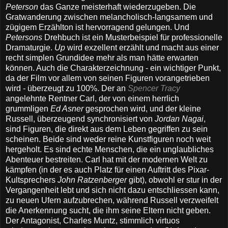
Peterson
das Ganze meisterhaft wiederzugeben. Die
Gratwanderung zwischen melancholisch-langsamem und
zügigem Erzählton ist hervorragend gelungen. Und
Petersons
Drehbuch ist ein Musterbeispiel für professionelle
Dramaturgie.
Up
wird exzellent erzählt und macht aus einer
recht simplen Grundidee mehr als man hätte erwarten
können. Auch die Charakterzeichnung - ein wichtiger Punkt,
da der Film vor allem von seinen Figuren vorangetrieben
wird - überzeugt zu 100%. Der an
Spencer Tracy
angelehnte Rentner Carl, der von einem herrlich
grummligen
Ed Asner
gesprochen wird, und der kleine
Russell, überzeugend synchronisiert von
Jordan Nagai
,
sind Figuren, die direkt aus dem Leben gegriffen zu sein
scheinen. Beide sind weder reine Kunstfiguren noch weit
hergeholt. Es sind echte Menschen, die ein unglaubliches
Abenteuer bestreiten. Carl hat mit der modernen Welt zu
kämpfen (in der es auch Platz für einen Auftritt des Pixar-
Kultsprechers
John Ratzenberger
gibt), obwohl er stur in der
Vergangenheit lebt und sich nicht dazu entschliessen kann,
zu neuen Ufern aufzubrechen, während Russell verzweifelt
die Anerkennung sucht, die ihm seine Eltern nicht geben.
Der Antagonist, Charles Muntz, stimmlich virtuos