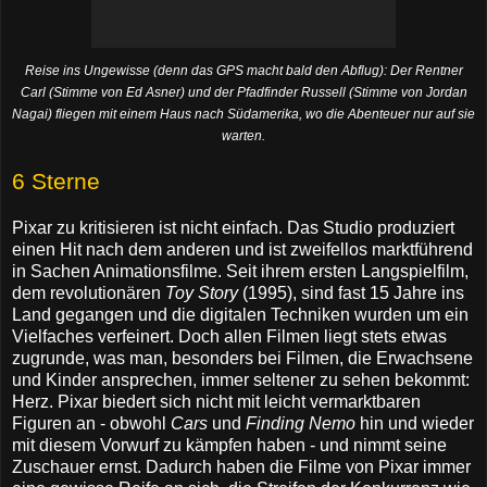
Reise ins Ungewisse (denn das GPS macht bald den Abflug): Der Rentner
Carl (Stimme von Ed Asner) und der Pfadfinder Russell (Stimme von Jordan
Nagai) fliegen mit einem Haus nach Südamerika, wo die Abenteuer nur auf sie
warten.
6 Sterne
Pixar zu kritisieren ist nicht einfach. Das Studio produziert
einen Hit nach dem anderen und ist zweifellos marktführend
in Sachen Animationsfilme. Seit ihrem ersten Langspielfilm,
dem revolutionären
Toy Story
(1995), sind fast 15 Jahre ins
Land gegangen und die digitalen Techniken wurden um ein
Vielfaches verfeinert. Doch allen Filmen liegt stets etwas
zugrunde, was man, besonders bei Filmen, die Erwachsene
und Kinder ansprechen, immer seltener zu sehen bekommt:
Herz. Pixar biedert sich nicht mit leicht vermarktbaren
Figuren an - obwohl
Cars
und
Finding Nemo
hin und wieder
mit diesem Vorwurf zu kämpfen haben - und nimmt seine
Zuschauer ernst. Dadurch haben die Filme von Pixar immer