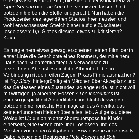
eine gewisse Reife an sich, die Streifen der Konkurrenz wie
Open Season
oder
Ice Age
eher vermissen lassen. Und
trotzdem bleiben die Stoffe kindgerecht. Nun haben die
Produzenten des legendären Studios ihren neusten und
wohl erwachsensten Streich bisher auf die Zuschauer
losgelassen:
Up
. Gibt es diesmal etwas zu kritisieren?
Kaum.
Es mag einem etwas gewagt erscheinen, einen Film, der in
erster Linie die Geschichte eines Rentners, der mit einem
Haus nach Südamerika fliegt, als erwachsen zu
bezeichnen. Aber ist es nicht die Albernheit, die, in
Verbindung mit den reifen Zügen, Pixars Filme ausmachen?
Ist
Toy Story
, hintergründig ein Märchen über Akzeptanz und
das Geniessen eines Zustandes, solange er da ist, nicht voll
mit witzigen, ja albernen Possen?
The Incredibles
ist
ebenso gespickt mit Absurditäten und bleibt deswegen
trotzdem eine ironische Hommage an das Amerika, das
seine erfundenen Helden über alles liebt. Auf genau diese
Weise ist
Up
ein animierter Abenteuerspass für Kinder
einerseits, eine Geschichte über Loslassen und das
Meistern von neuen Aufgaben für Erwachsene andererseits.
Dabei wissen die Regisseure
Pete Docter
und
Bob