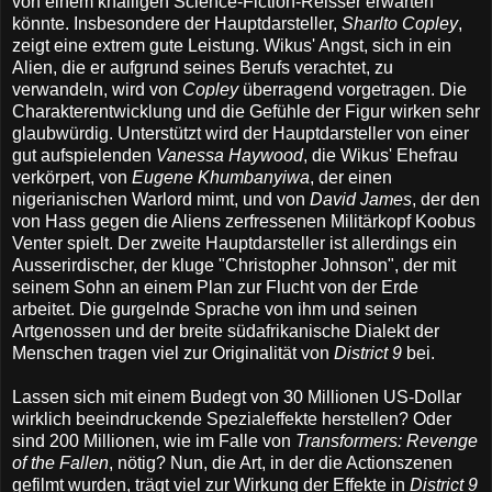
von einem knalligen Science-Fiction-Reisser erwarten
könnte. Insbesondere der Hauptdarsteller,
Sharlto Copley
,
zeigt eine extrem gute Leistung. Wikus' Angst, sich in ein
Alien, die er aufgrund seines Berufs verachtet, zu
verwandeln, wird von
Copley
überragend vorgetragen. Die
Charakterentwicklung und die Gefühle der Figur wirken sehr
glaubwürdig. Unterstützt wird der Hauptdarsteller von einer
gut aufspielenden
Vanessa Haywood
, die Wikus' Ehefrau
verkörpert, von
Eugene Khumbanyiwa
, der einen
nigerianischen Warlord mimt, und von
David James
, der den
von Hass gegen die Aliens zerfressenen Militärkopf Koobus
Venter spielt. Der zweite Hauptdarsteller ist allerdings ein
Ausserirdischer, der kluge "Christopher Johnson", der mit
seinem Sohn an einem Plan zur Flucht von der Erde
arbeitet. Die gurgelnde Sprache von ihm und seinen
Artgenossen und der breite südafrikanische Dialekt der
Menschen tragen viel zur Originalität von
District 9
bei.
Lassen sich mit einem Budegt von 30 Millionen US-Dollar
wirklich beeindruckende Spezialeffekte herstellen? Oder
sind 200 Millionen, wie im Falle von
Transformers: Revenge
of the Fallen
, nötig? Nun, die Art, in der die Actionszenen
gefilmt wurden, trägt viel zur Wirkung der Effekte in
District 9