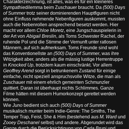
Charakterzeichnung, ist alles, was es für ein kleineres
Sympathiedilemma beim Zuschauer braucht. Da
(500) Days
of Summer
trotz seiner dominierenden Hauptfiguren nicht
ohne Einfluss nehmende Nebenfiguren auskommt, mussten
auch die Nebenrollen ansprechend besetzt werden. Hier
macht vor allem
Chloe Moretz
, eine Jungschauspielerin in
der Art von
Abigail Breslin
, als Toms Schwester Rachel, der
ruhende Pol und die Stimme der Vernunft unter ratlosen
Männern, auf sich aufmerksam. Toms Freunde sind wohl
das Konventionellste an
(500) Days of Summer
, was ihre
Witzigkeit aber, anders als die mässig lustige Herrentruppe
in
Knocked Up
, trotzdem kaum einschränkt. Vor allem
Geoffrey Arend
sorgt in betrunkenem Zustand für einige
einfache, nicht speziell anspruchsvolle Witze, die man als
Zuschauer mit einem ehrlich gemeinten Schmunzler
quittiert. Daran ist überhaupt nichts Schlimmes. Ganze
Filme hätten mit diesem Humorkonzept gerettet werden
können.
Wie
Juno
bedient sich auch
(500) Days of Summer
musikalisch munter beim Indie-Genre: The Smiths, The
Temper Trap, Feist, She & Him (bestehend aus
M. Ward
und
Zooey Deschanel
selbst) und andere. Abgerundet wird das
Ganze durch die Berücksichtigung von
Carla Bruni
und