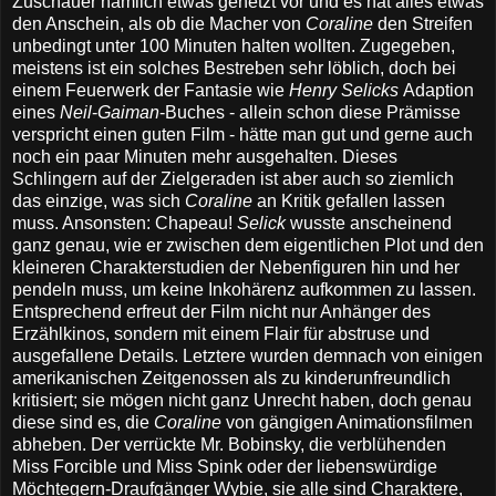
Zuschauer nämlich etwas gehetzt vor und es hat alles etwas
den Anschein, als ob die Macher von
Coraline
den Streifen
unbedingt unter 100 Minuten halten wollten. Zugegeben,
meistens ist ein solches Bestreben sehr löblich, doch bei
einem Feuerwerk der Fantasie wie
Henry Selicks
Adaption
eines
Neil
-
Gaiman
-Buches - allein schon diese Prämisse
verspricht einen guten Film - hätte man gut und gerne auch
noch ein paar Minuten mehr ausgehalten. Dieses
Schlingern auf der Zielgeraden ist aber auch so ziemlich
das einzige, was sich
Coraline
an Kritik gefallen lassen
muss. Ansonsten: Chapeau!
Selick
wusste anscheinend
ganz genau, wie er zwischen dem eigentlichen Plot und den
kleineren Charakterstudien der Nebenfiguren hin und her
pendeln muss, um keine Inkohärenz aufkommen zu lassen.
Entsprechend erfreut der Film nicht nur Anhänger des
Erzählkinos, sondern mit einem Flair für abstruse und
ausgefallene Details. Letztere wurden demnach von einigen
amerikanischen Zeitgenossen als zu kinderunfreundlich
kritisiert; sie mögen nicht ganz Unrecht haben, doch genau
diese sind es, die
Coraline
von gängigen Animationsfilmen
abheben. Der verrückte Mr. Bobinsky, die verblühenden
Miss Forcible und Miss Spink oder der liebenswürdige
Möchtegern-Draufgänger Wybie, sie alle sind Charaktere,