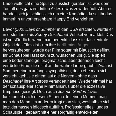
Ende vielleicht eine Spur zu süsslich geraten ist, was dem
Tonfall des ganzen dritten Aktes etwas zuwiderläuft. Aber es
handelt sich ja schliesslich um eine Komödie, da sei ihr das
immerhin unvorhersehbare Happy End verziehen.
Bevor
(500) Days of Summer
in den USA erschien, wurde er
in erster Linie
als Zooey
-
Deschanel
-Vehikel vermarktet. Das
ist verständlich, wenn man bedenkt, dass sie das zentrale
Objekt des Films ist - um ihre
berühmten Augen
hervorzuheben, wurde der Film sogar mit Blaustich gefilmt.
Ihr Schauspiel lässt kaum zu wünschen übrig. Sie spielt
eine bodenständige, pragmatische, aber dennoch leicht
verrückte Frau, die nicht an die wahre Liebe glaubt.
Zwar ist
Summer einem anfangs sympathisch, doch ehe man sich
versieht, geht sie einem auf die Nerven - ohne dass
Deschanel
ihre Art gross verändert hätte. Wieder einmal hat
der schauspielerische Minimalismus über die exzessive
Emphase gesiegt. Doch auch
Joseph Gordon-Levitt
funktioniert nach diesem Schema. Im einen Moment mag
man den Mann, im anderen fragt man sich, weshalb er sich
jetzt dermassen idiotisch aufführt. Professionelles, junges
Schauspiel, gepaart mit einer sorgfältig entwickelten