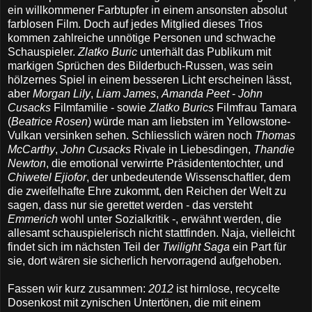
ein willkommener Farbtupfer in einem ansonsten absolut
farblosen Film. Doch auf jedes Mitglied dieses Trios
kommen zahlreiche unnötige Personen und schwache
Schauspieler.
Zlatko Buric
unterhält das Publikum mit
markigen Sprüchen des Bilderbuch-Russen, was sein
hölzernes Spiel in einem besseren Licht erscheinen lässt,
aber
Morgan Lily
,
Liam James
,
Amanda Peet
-
John
Cusacks
Filmfamilie - sowie
Zlatko Burics
Filmfrau Tamara
(
Beatrice Rosen
) würde man am liebsten im Yellowstone-
Vulkan versinken sehen. Schliesslich wären noch
Thomas
McCarthy
,
John Cusacks
Rivale in Liebesdingen,
Thandie
Newton
, die emotional verwirrte Präsidententochter, und
Chiwetel Ejiofor
, der unbedeutende Wissenschaftler, dem
die zweifelhafte Ehre zukommt, den Reichen der Welt zu
sagen, dass nur sie gerettet werden - das versteht
Emmerich
wohl unter Sozialkritik -, erwähnt werden, die
allesamt schauspielerisch nicht stattfinden. Naja, vielleicht
findet sich im nächsten Teil der
Twilight Saga
ein Part für
sie, dort wären sie sicherlich hervorragend aufgehoben.
Fassen wir kurz zusammen:
2012
ist hirnlose, recycelte
Dosenkost mit zynischen Untertönen, die mit einem