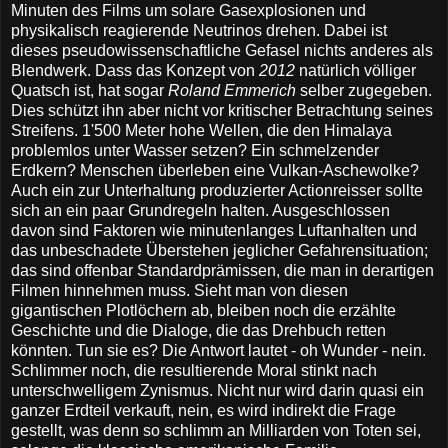
Minuten des Films um solare Gasexplosionen und
physikalisch reagierende Neutrinos drehen. Dabei ist
dieses pseudowissenschaftliche Gefasel nichts anderes als
Blendwerk. Dass das Konzept
von
2012
natürlich völliger
Quatsch ist, hat sogar
Roland Emmerich
selber zugegeben.
Dies schützt ihn aber nicht vor kritischer Betrachtung seines
Streifens. 1'500 Meter hohe Wellen, die den Himalaya
problemlos unter Wasser setzen? Ein schmelzender
Erdkern? Menschen überleben eine Vulkan-Aschewolke?
Auch ein zur Unterhaltung produzierter Actionreisser sollte
sich an ein paar Grundregeln halten. Ausgeschlossen
davon sind Faktoren wie minutenlanges Luftanhalten und
das unbeschadete Überstehen jeglicher Gefahrensituation;
das sind offenbar Standardprämissen, die man in derartigen
Filmen hinnehmen muss. Sieht man von diesen
gigantischen Plotlöchern ab, bleiben noch die erzählte
Geschichte und die Dialoge, die das Drehbuch retten
könnten. Tun sie es? Die Antwort lautet - oh Wunder - nein.
Schlimmer noch, die resultierende Moral stinkt nach
unterschwelligem Zynismus. Nicht nur wird darin quasi ein
ganzer Erdteil verkauft, nein, es wird indirekt die Frage
gestellt, was denn so schlimm an Milliarden von Toten sei,