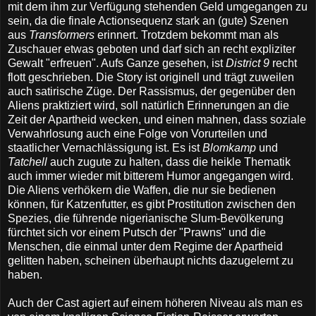
mit dem ihm zur Verfügung stehenden Geld umgegangen zu
sein, da die finale Actionsequenz stark an (gute) Szenen
aus
Transformers
erinnert. Trotzdem bekommt man als
Zuschauer etwas geboten und darf sich an recht expliziter
Gewalt "erfreuen". Aufs Ganze gesehen, ist
District 9
recht
flott geschrieben. Die Story ist originell und trägt zuweilen
auch satirische Züge. Der Rassismus, der gegenüber den
Aliens praktiziert wird, soll natürlich Erinnerungen an die
Zeit der Apartheid wecken, und einen mahnen, dass soziale
Verwahrlosung auch eine Folge von Vorurteilen und
staatlicher Vernachlässigung ist. Es ist
Blomkamp
und
Tatchell
auch zugute zu halten, dass die heikle Thematik
auch immer wieder mit bitterem Humor angegangen wird.
Die Aliens verhökern die Waffen, die nur sie bedienen
können, für Katzenfutter, es gibt Prostitution zwischen den
Spezies, die führende nigerianische Slum-Bevölkerung
fürchtet sich vor einem Putsch der "Prawns" und die
Menschen, die einmal unter dem Regime der Apartheid
gelitten haben, scheinen überhaupt nichts dazugelernt zu
haben.
Auch der Cast agiert auf einem höheren Niveau als man es