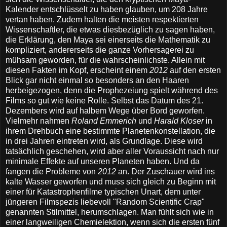
Kalender entschlüsselt zu haben glauben, um 208 Jahre
vertan haben. Zudem halten die meisten respektierten
Wissenschaftler, die etwas diesbezüglich zu sagen haben,
die Erklärung, den Maya sei einerseits die Mathematik zu
kompliziert, andererseits die ganze Vorhersagerei zu
mühsam geworden, für die wahrscheinlichste. Allein mit
diesen Fakten im Kopf, erscheint einem
2012
auf den ersten
Blick gar nicht einmal so besonders an den Haaren
herbeigezogen, denn die Prophezeiung spielt während des
Films so gut wie keine Rolle. Selbst das Datum des 21.
Dezembers wird auf halbem Wege über Bord geworfen.
Vielmehr nahmen
Roland Emmerich
und
Harald Kloser
in
ihrem Drehbuch eine bestimmte Planetenkonstellation, die
in drei Jahren eintreten wird, als Grundlage. Diese wird
tatsächlich geschehen, wird aber aller Voraussicht nach nur
minimale Effekte auf unseren Planeten haben. Und da
fangen die Probleme von
2012
an. Der Zuschauer wird ins
kalte Wasser geworfen und muss sich gleich zu Beginn mit
einer für Katastrophenfilme typischen Unart, dem unter
jüngeren Filmspezis liebevoll "Random Scientific Crap"
genannten Stilmittel, herumschlagen. Man fühlt sich wie in
einer langweiligen Chemielektion, wenn sich die ersten fünf