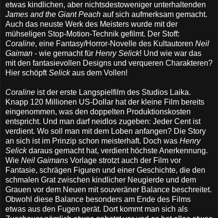
etwas kindlichen, aber nichtsdestoweniger unterhaltenden
James and the Giant Peach
auf sich aufmerksam gemacht.
Auch das neuste Werk des Meisters wurde mit der
mühseligen Stop-Motion-Technik gefilmt. Der Stoff:
Coraline
, eine Fantasy/Horror-Novelle des Kultautoren
Neil
Gaiman
- wie gemacht für
Henry Selick
! Und wie war das
mit den fantasievollen Designs und verqueren Charakteren?
Hier schöpft
Selick
aus dem Vollen!
Coraline
ist der erste Langspielfilm des Studios Laika.
Knapp 120 Millionen US-Dollar hat der kleine Film bereits
eingenommen, was den doppelten Produktionskosten
entspricht. Und man darf neidlos zugeben: Jeder Cent ist
verdient. Wo soll man mit dem Loben anfangen? Die Story
an sich ist im Prinzip schon meisterhaft. Doch was
Henry
Selick
daraus gemacht hat, verdient höchste Anerkennung.
Wie
Neil Gaimans
Vorlage strotzt auch der Film vor
Fantasie, schrägen Figuren und einer Geschichte, die den
schmalen Grat zwischen kindlicher Neugierde und dem
Grauen vor dem Neuen mit souveräner Balance beschreitet.
Obwohl diese Balance besonders am Ende des Films
etwas aus den Fugen gerät. Dort kommt man sich als