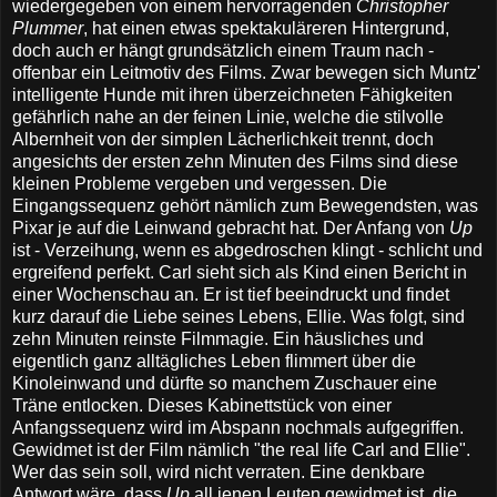
wiedergegeben von einem hervorragenden
Christopher
Plummer
, hat einen etwas spektakuläreren Hintergrund,
doch auch er hängt grundsätzlich einem Traum nach -
offenbar ein Leitmotiv des Films. Zwar bewegen sich Muntz'
intelligente Hunde mit ihren überzeichneten Fähigkeiten
gefährlich nahe an der feinen Linie, welche die stilvolle
Albernheit von der simplen Lächerlichkeit trennt, doch
angesichts der ersten zehn Minuten des Films sind diese
kleinen Probleme vergeben und vergessen. Die
Eingangssequenz gehört nämlich zum Bewegendsten, was
Pixar je auf die Leinwand gebracht hat. Der Anfang von
Up
ist - Verzeihung, wenn es abgedroschen klingt - schlicht und
ergreifend perfekt. Carl sieht sich als Kind einen Bericht in
einer Wochenschau an. Er ist tief beeindruckt und findet
kurz darauf die Liebe seines Lebens, Ellie. Was folgt, sind
zehn Minuten reinste Filmmagie. Ein häusliches und
eigentlich ganz alltägliches Leben flimmert über die
Kinoleinwand und dürfte so manchem Zuschauer eine
Träne entlocken. Dieses Kabinettstück von einer
Anfangssequenz wird im Abspann nochmals aufgegriffen.
Gewidmet ist der Film nämlich "the real life Carl and Ellie".
Wer das sein soll, wird nicht verraten. Eine denkbare
Antwort wäre, dass
Up
all jenen Leuten gewidmet ist, die