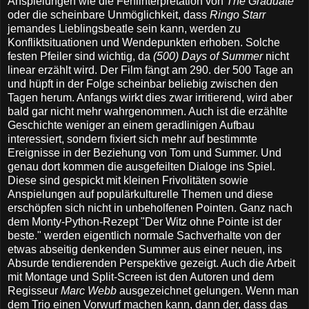
Anspielungen wie die Fehlinterpretation von
The Graduate
oder die scheinbare Unmöglichkeit, dass
Ringo Starr
jemandes Lieblingsbeatle sein kann, werden zu
Konfliktsituationen und Wendepunkten erhoben. Solche
festen Pfeiler sind wichtig, da
(500) Days of Summer
nicht
linear erzählt wird. Der Film fängt am 290. der 500 Tage an
und hüpft in der Folge scheinbar beliebig zwischen den
Tagen herum. Anfangs wirkt dies zwar irritierend, wird aber
bald gar nicht mehr wahrgenommen. Auch ist die erzählte
Geschichte weniger an einem geradlinigen Aufbau
interessiert, sondern fixiert sich mehr auf bestimmte
Ereignisse in der Beziehung von Tom und Summer. Und
genau dort kommen die ausgefeilten Dialoge ins Spiel.
Diese sind gespickt mit kleinen Frivolitäten sowie
Anspielungen auf populärkulturelle Themen und diese
erschöpfen sich nicht in unbeholfenen Pointen. Ganz nach
dem Monty-Python-Rezept "Der Witz ohne Pointe ist der
beste." werden eigentlich normale Sachverhalte von der
etwas abseitig denkenden Summer aus einer neuen, ins
Absurde tendierenden Perspektive gezeigt. Auch die Arbeit
mit Montage und Split-Screen ist den Autoren und dem
Regisseur
Marc Webb
ausgezeichnet gelungen. Wenn man
dem Trio einen Vorwurf machen kann, dann der, dass das