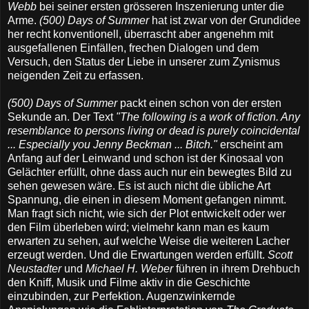
Webb
bei seiner ersten grösseren Inszenierung unter die
Arme.
(500) Days of Summer
hat ist zwar von der Grundidee
her recht konventionell, überrascht aber angenehm mit
ausgefallenen Einfällen, frechen Dialogen und dem
Versuch, den Status der Liebe in unserer zum Zynismus
neigenden Zeit zu erfassen.
(500) Days of Summer
packt einen schon von der ersten
Sekunde an. Der Text
"The following is a work of fiction. Any
resemblance to persons living or dead is purely coincidental
... Especially you Jenny Beckman ... Bitch."
erscheint am
Anfang auf der Leinwand und schon ist der Kinosaal von
Gelächter erfüllt, ohne dass auch nur ein bewegtes Bild zu
sehen gewesen wäre. Es ist auch nicht die übliche Art
Spannung, die einen in diesem Moment gefangen nimmt.
Man fragt sich nicht, wie sich der Plot entwickelt oder wer
den Film überleben wird; vielmehr kann man es kaum
erwarten zu sehen, auf welche Weise die weiteren Lacher
erzeugt werden. Und die Erwartungen werden erfüllt.
Scott
Neustadter
und
Michael H. Weber
führen in ihrem Drehbuch
den Kniff, Musik und Filme aktiv in die Geschichte
einzubinden, zur Perfektion. Augenzwinkernde