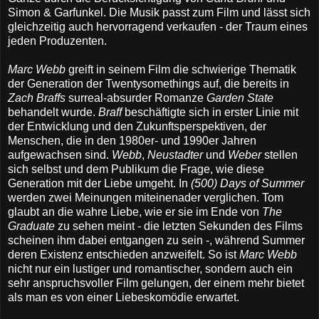
Simon & Garfunkel. Die Musik passt zum Film und lässt sich
gleichzeitig auch hervorragend verkaufen - der Traum eines
jeden Produzenten.
Marc Webb
greift in seinem Film die schwierige Thematik
der Generation der Twentysomethings auf, die bereits in
Zach Braffs
surreal-absurder Romanze
Garden State
behandelt wurde.
Braff
beschäftigte sich in erster Linie mit
der Entwicklung und den Zukunftsperspektiven, der
Menschen, die in den 1980er- und 1990er Jahren
aufgewachsen sind.
Webb
,
Neustadter
und
Weber
stellen
sich selbst und dem Publikum die Frage, wie diese
Generation mit der Liebe umgeht. In
(500) Days of Summer
werden zwei Meinungen miteinenader verglichen. Tom
glaubt an die wahre Liebe, wie er sie im Ende von
The
Graduate
zu sehen meint - die letzten Sekunden des Films
scheinen ihm dabei entgangen zu sein -, während Summer
deren Existenz entschieden anzweifelt. So ist
Marc Webb
nicht nur ein lustiger und romantischer, sondern auch ein
sehr anspruchsvoller Film gelungen, der einem mehr bietet
als man es von einer Liebeskomödie erwartet.