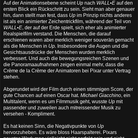
Auf der Animationsebene scheint
Up
nach
WALL•E
auf den
ersten Blick ein Rückschritt zu sein. Sieht man aber genauer
hin, dann stellt man fest, dass
Up
im Prinzip nichts anderes
ist als ein animierter Zeichentrickfilm, während der Teil von
WALL•E
, der auf der Erde spielt, sich eher als animierter
Realspielfilm verstand. Die Menschen, die darauf
erschienen waren aber merklich weniger souverän gemacht
als die Menschen in
Up
. Insbesondere die Augen und die
Gesichtsausdrücke der Menschen wurden merklich
verbessert. Und auch die bewegungsreichen Szenen und
die Panoramaaufnahmen zeigen einmal mehr, dass die
Crème de la Crème der Animatoren bei Pixar unter Vertrag
stehen.
Abgerundet wird der Film durch einen stimmigen Score, der
gute Chancen auf einen Oscar hat.
Michael Giacchino
, ein
Multitalent, wenn es um Filmmusik geht, wusste
Up
mit
passender und zuweilen auch mitreissender Musik zu
versehen - Kompliment.
Es hat keinen Sinn, die Negativpunkte von
Up
hervorzuheben. Es wäre bloss Haarspalterei. Pixars