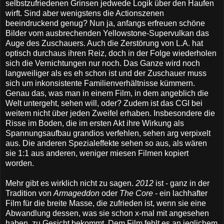
selbstzufriedenen Grinsen jedwede Logik über den Haufen
wirft. Sind aber wenigstens die Actionszenen
beeindruckend genug? Nun ja, anfangs erfreuen schöne
Bilder vom ausbrechenden Yellowstone-Supervulkan das
Auge des Zuschauers. Auch die Zerstörung von L.A. hat
optisch durchaus ihren Reiz, doch in der Folge wiederholen
sich die Vernichtungen nur noch. Das Ganze wird noch
langweiliger als es eh schon ist und der Zuschauer muss
sich um inkonsistente Familienverhältnisse kümmern.
Genau das, was man in einem Film, in dem angeblich die
Welt untergeht, sehen will, oder? Zudem ist das CGI bei
weitem nicht über jeden Zweifel erhaben. Insbesondere die
Risse im Boden, die im ersten Akt ihre Wirkung als
Spannungsaufbau grandios verfehlen, sehen arg verpixelt
aus. Die anderen Spezialeffekte sehen so aus, als wären
sie 1:1 aus anderen, weniger miesen Filmen kopiert
worden.
Mehr gibt es wirklich nicht zu sagen.
2012
ist - ganz in der
Tradition von
Armageddon
oder
The Core
- ein lachhafter
Film für die breite Masse, die zufrieden ist, wenn sie eine
Abwandlung dessen, was sie schon x-mal mit angesehen
haben, zu Gesicht bekommt. Dem Film fehlt es an jeglichem