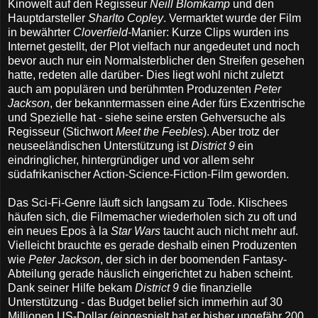
Kinowelt auf den Regisseur
Neill Blomkamp
und den
Hauptdarsteller
Sharlto Copley
. Vermarktet wurde der Film
in bewährter
Cloverfield
-Manier: Kurze Clips wurden ins
Internet gestellt, der Plot vielfach nur angedeutet und noch
bevor auch nur ein Normalsterblicher den Streifen gesehen
hatte, redeten alle darüber- Dies liegt wohl nicht zuletzt
auch am populären und berühmten Produzenten
Peter
Jackson
, der bekanntermassen eine Ader fürs Exzentrische
und Spezielle hat - siehe seine ersten Gehversuche als
Regisseur (Stichwort
Meet the Feebles
). Aber trotz der
neuseeländischen Unterstützung ist
District 9
ein
eindringlicher, hintergründiger und vor allem sehr
südafrikanischer Action-Science-Fiction-Film geworden.
Das Sci-Fi-Genre läuft sich langsam zu Tode. Klischees
häufen sich, die Filmemacher wiederholen sich zu oft und
ein neues Epos à la
Star Wars
taucht auch nicht mehr auf.
Vielleicht brauchte es gerade deshalb einen Produzenten
wie
Peter Jackson
, der sich in der boomenden Fantasy-
Abteilung gerade häuslich eingerichtet zu haben scheint.
Dank seiner Hilfe bekam
District 9
die finanzielle
Unterstützung - das Budget belief sich immerhin auf 30
Millionen US-Dollar (eingespielt hat er bisher ungefähr 200