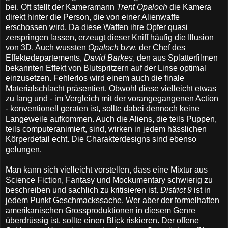
bei. Oft stellt der Kameramann
Trent Opaloch
die Kamera
direkt hinter die Person, die von einer Alienwaffe
erschossen wird. Da diese Waffen ihre Opfer quasi
zerspringen lassen, erzeugt dieser Kniff häufig die Illusion
von 3D. Auch wussten
Opaloch
bzw. der Chef des
Effektedepartements,
David Barkes
, den aus Splatterfilmen
bekannten Effekt von Blutspritzern auf der Linse optimal
einzusetzen. Fehlerlos wird einem auch die finale
Materialschlacht präsentiert. Obwohl diese vielleicht etwas
zu lang und - im Vergleich mit der vorangegangenen Action
- konventionell geraten ist, sollte dabei dennoch keine
Langeweile aufkommen. Auch die Aliens, die teils Puppen,
teils computeranimiert, sind, wirken in jedem hässlichen
Körperdetail echt. Die Charakterdesigns sind ebenso
gelungen.
Man kann sich vielleicht vorstellen, dass eine Mixtur aus
Science Fiction, Fantasy und Mockumentary schwierig zu
beschreiben und sachlich zu kritisieren ist.
District 9
ist in
jedem Punkt Geschmackssache. Wer aber der formelhaften
amerikanischen Grossproduktionen in diesem Genre
überdrüssig ist, sollte einen Blick riskieren. Der offene