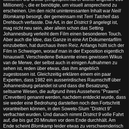
Millionen) -, die er benötigte, um visuell ansprechend zu
erscheinen. Um den nicht uninteressanten Inhalt war
Neill
Blomkamp
besorgt, der gemeinsam mit
Terri Tatchell
das
Drehbuch verfasste. Die Art, in der
District 9
angelegt ist,
mag nicht neu sein, aber allein schon das Setting
Johannesburg verleiht dem Film einen besonderen Touch.
Aber auch die Idee, das Ganze in eine Art Dokumentarfilm
einzubetten, hat durchaus ihren Reiz. Anfangs hüllt sich der
Film in Schweigen, worauf man in der Exposition eigentlich
hinauswill. Verschiedene Bekannte eines gewissen Wikus
van de Merwe, der selbst auch in einigen Aufnahmen zu
sehen ist, reden über etwas, das ihm angeblich
zugestossen ist. Gleichzeitig erklären einem ein paar
Experten, dass 1982 ein ausserirdisches Raumschiff über
Johannesburg gelandet ist und dass die Besatzung,
seltsame Wesen, die aufgrund ihres Aussehens "Prawns"
(Crevetten) genannt werden, nachdem entdeckt wurde, dass
sie weder eine Bedrohung darstellen noch den Fortschritt
vorantreiben können, in den Soweto-Slum "District 9"
verfrachtet wurden. Und danach nimmt
District 9
volle Fahrt
auf, die bis gut 20 Minuten vor dem Ende durchhält. Am
Ende scheint
Blomkamp
leider etwas zu verschwenderisch