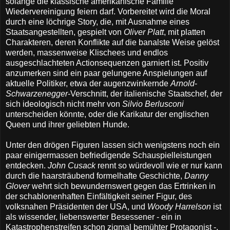
solange die klassische amerikanische Familie
Wiedervereinigung feiern darf. Vorbereitet wird die Moral
durch eine löchrige Story, die, mit Ausnahme eines
Staatsangestellten, gespielt von
Oliver Platt
, mit platten
Charakteren, deren Konflikte auf die banalste Weise gelöst
werden, massenweise Klischees und endlos
ausgeschlachteten Actionsequenzen garniert ist. Positiv
anzumerken sind ein paar gelungene Anspielungen auf
aktuelle Politiker, etwa der augenzwinkernde
Arnold
-
Schwarzenegger
-Verschnitt, der italienische Staatschef, der
sich ideologisch nicht mehr von
Silvio Berlusconi
unterscheiden könnte, oder die Karikatur der englischen
Queen und ihrer geliebten Hunde.
Unter den drögen Figuren lassen sich wenigstens noch ein
paar einigermassen befriedigende Schauspielleistungen
entdecken.
John Cusack
rennt so würdevoll wie er nur kann
durch die haarsträubend formelhafte Geschichte,
Danny
Glover
wehrt sich bewundernswert gegen das Ertrinken in
der schablonenhaften Einfältigkeit seiner Figur, des
volksnahen Präsidenten der USA, und
Woody Harrelson
ist
als wissender, liebenswerter Besessener - ein in
Katastrophenstreifen schon zigmal bemühter Protagonist -,