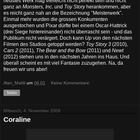
neustes Werk mag vielleicht nicht perfekt sein und nicht
ganz an
Monsters, Inc.
und
Toy Story
herankommen, aber
es reicht ganz nah an die Bezeichnung "Meisterwerk".
Einmal mehr wurden die grossen Konkurrenten
ausgestochen und Pixar dürfte bei einem Oscar-Hattrick
(drei Siege hintereinander) nicht überrascht sein - und das
Publikum nicht verärgert.
Doch kann
Up
von den nächsten
Filmen des Studios getoppt werden?
Toy Story 3
(2010),
Cars 2
(2011),
The Bear and the Bow
(2011) und
Newt
(2012) stehen uns in den nächsten Jahren ins Haus. Und
überall scheint es mit viel Fantasie zuzugehen. Na, da
freuen wir uns aber!
Alan_Mattli
um
06:01
Keine Kommentare:
Teilen
Mittwoch, 4. November 2009
Coraline