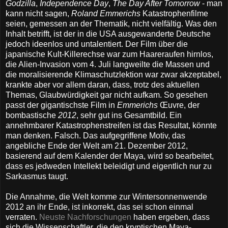
Godzilla
,
Independence Day
,
The Day After Tomorrow
- man
kann nicht sagen,
Roland Emmerichs
Katastrophenfilme
seien, gemessen an der Thematik, nicht vielfältig. Was den
Inhalt betrifft, ist der in die USA ausgewanderte Deutsche
jedoch ideenlos und untalentiert.
Der Film über die
japanische Kult-Killerechse war zum Haareraufen hirnlos,
die Alien-Invasion vom 4. Juli langweilte die Massen und
die moralisierende Klimaschutzlektion war zwar akzeptabel,
krankte aber vor allem daran, dass, trotz des aktuellen
Themas, Glaubwürdigkeit gar nicht aufkam. So gesehen
passt der gigantischste Film in
Emmerichs
Œuvre, der
bombastische
2012
, sehr gut ins Gesamtbild. Ein
annehmbarer Katastrophenstreifen ist das Resultat, könnte
man denken. Falsch. Das aufgegriffene Motiv, das
angebliche Ende der Welt am 21. Dezember 2012,
basierend auf dem Kalender der Maya, wird so bearbeitet,
dass es jedweden Intellekt beleidigt und eigentlich nur zu
Sarkasmus taugt.
Die Annahme, die Welt komme zur Wintersonnenwende
2012 an ihr Ende, ist inkorrekt, das sei schon einmal
verraten.
Neuste Nachforschungen
haben ergeben, dass
sich die Wissenschaftler, die den kryptischen Maya-