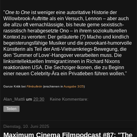
"
One to One
ist weniger eine autoritative Historie der
Willowbrook-Auftritte als ein Versuch, Lennon – aber auch
die allzu oft vernachlässigte, bis heute gerne sexistisch-
rassistisch herabgesetzte Ono – in ihrem soziokulturellen
Kontext zu verorten: Der geläuterte (?) Macho und kindlich
begeisterungsfähige Musiker und die provokant-humorvolle
Künstlerin als Teil der Anti-Vietnamkriegs-Bewegung, die
den 'Summer of Love'-Hangover verarbeiten muss. Die
linksintellektuellen Immigrant:innen in Richard Nixons
reaktionären USA. Die Sechziger-Ikonen, die zu Beginn
einer neuen Celebrity-Ära ein Privatleben führen wollen."
Ganze Kritik bei
Filmbulletin
(erschienen in
Ausgabe 3/25
)
Alan_Mattli
um
20:30
Keine Kommentare:
Teilen
Dienstag, 10. Juni 2025
Maximum Cinema Filmpodcast #87: "The