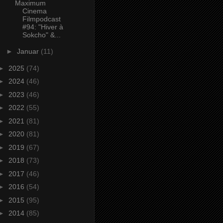
Maximum
Cinema
Filmpodcast
#94: "Hiver à
Sokcho" &...
►
Januar
(11)
►
2025
(74)
►
2024
(46)
►
2023
(46)
►
2022
(55)
►
2021
(81)
►
2020
(81)
►
2019
(67)
►
2018
(73)
►
2017
(46)
►
2016
(54)
►
2015
(95)
►
2014
(85)