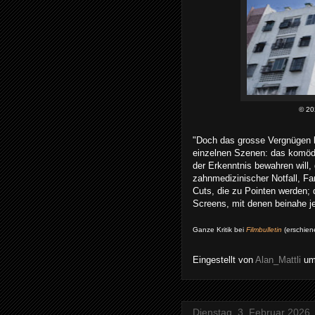
© 20
"Doch das grosse Vergnügen 
einzelnen Szenen: das komödi
der Erkenntnis bewahren will,
zahnmedizinischer Notfall, Fa
Cuts, die zu Pointen werden; 
Screens, mit denen beinahe j
Ganze Kritik bei
Filmbulletin
(erschien
Eingestellt von
Alan_Mattli
u
Dienstag, 3. Februar 2026