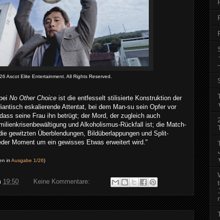
26 Ascot Elite Entertainment. All Rights Reserved.
bei
No Other Choice
ist die entfesselt stilisierte Konstruktion der
antisch eskalierende Attentat, bei dem Man-su sein Opfer vor
 dass seine Frau ihn betrügt; der Mord, der zugleich auch
milienkrisenbewältigung und Alkoholismus-Rückfall ist; die Match-
die gewitzten Überblendungen, Bildüberlappungen und Split-
eder Moment um ein gewisses Etwas erweitert wird."
رجب
en in
Ausgabe 1/26
)
m
19:50
Keine Kommentare: