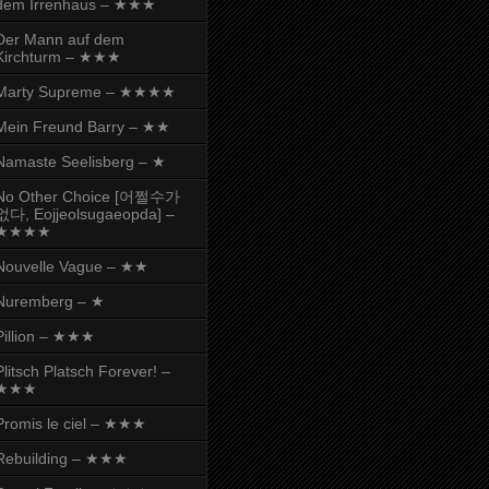
dem Irrenhaus – ★★★
Der Mann auf dem
Kirchturm – ★★★
Marty Supreme – ★★★★
Mein Freund Barry – ★★
Namaste Seelisberg – ★
No Other Choice [어쩔수가
없다, Eojjeolsugaeopda] –
★★★★
Nouvelle Vague – ★★
Nuremberg – ★
Pillion – ★★★
Plitsch Platsch Forever! –
★★★
Promis le ciel – ★★★
Rebuilding – ★★★