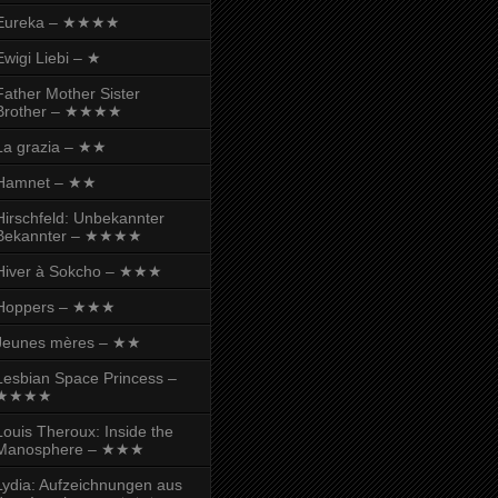
Eureka – ★★★★
Ewigi Liebi – ★
Father Mother Sister
Brother – ★★★★
La grazia – ★★
Hamnet – ★★
Hirschfeld: Unbekannter
Bekannter – ★★★★
Hiver à Sokcho – ★★★
Hoppers – ★★★
Jeunes mères – ★★
Lesbian Space Princess –
★★★★
Louis Theroux: Inside the
Manosphere – ★★★
Lydia: Aufzeichnungen aus