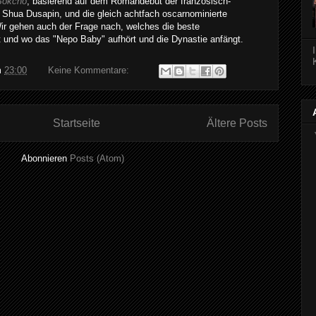
Sokcho
, basierend auf dem Romandebüt der französisch-
 Shua Dusapin, und die gleich achtfach oscarnominierte
Wir gehen auch der Frage nach, welches die beste
t und wo das "Nepo Baby" aufhört und die Dynastie anfängt.
m
23:00
Keine Kommentare:
Startseite
Ältere Posts
Abonnieren
Posts (Atom)