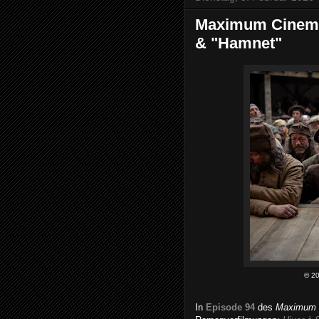
Maximum Cinema 
& "Hamnet"
© 2
In
Episode 94
des
Maximum 