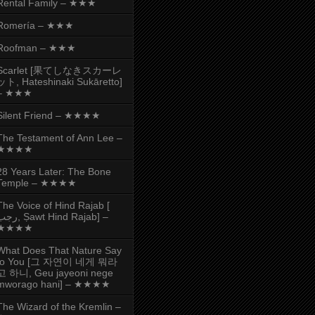
Rental Family – ★★★
Romería – ★★★
Roofman – ★★★
Scarlet [果てしなきスカーレ
ット, Hateshinaki Sukāretto]
– ★★★
Silent Friend – ★★★★
The Testament of Ann Lee –
★★★★
28 Years Later: The Bone
Temple – ★★★★
The Voice of Hind Rajab [
, Ṣawt Hind Rajab] –
★★★★
What Does That Nature Say
to You [그 자연이 네게 뭐라
고 하니, Geu jayeoni nege
mworago hani] – ★★★★
The Wizard of the Kremlin –