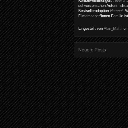
Romanverfilmungen:
Hiver à 
schweizerischen Autorin Elisa
Bestselleradaption
Hamnet
. 
Filmemacher*innen-Familie is
Eingestellt von
Alan_Mattli
u
Neuere Posts