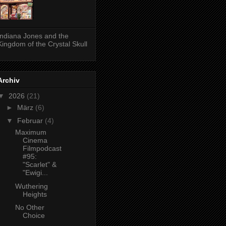
Indiana Jones and the
Kingdom of the Crystal Skull
Archiv
▼
2026
(21)
►
März
(6)
▼
Februar
(4)
Maximum
Cinema
Filmpodcast
#95:
"Scarlet" &
"Ewigi...
Wuthering
Heights
No Other
Choice