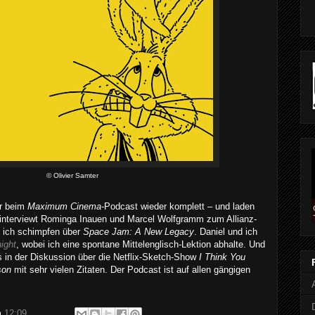
© Olivier Samter
ir beim
Maximum Cinema
-Podcast wieder komplett – und laden
l interviewt Rominga Inauen und Marcel Wolfgramm zum Allianz-
d ich schimpfen über
Space Jam: A New Legacy
. Daniel und ich
ight
, wobei ich eine spontane Mittelenglisch-Lektion abhalte. Und
 in der Diskussion über die Netflix-Sketch-Show
I Think You
son
mit sehr vielen Zitaten. Der Podcast ist auf allen gängigen
m
12:09