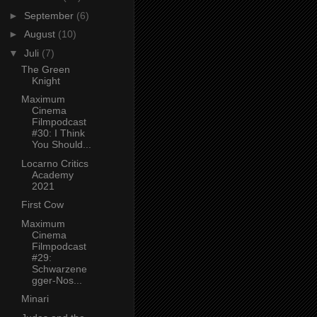
►
September
(6)
►
August
(10)
▼
Juli
(7)
The Green
Knight
Maximum
Cinema
Filmpodcast
#30: I Think
You Should...
Locarno Critics
Academy
2021
First Cow
Maximum
Cinema
Filmpodcast
#29:
Schwarzene
gger-Nos...
Minari