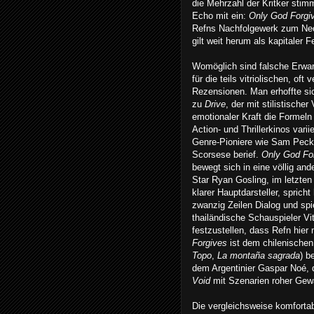
die Mehrzahl der Kritker stim
Echo mit ein:
Only God Forgi
Refns Nachfolgewerk zum Neo-
gilt weit herum als kapitaler 
Womöglich sind falsche Erwa
für die teils vitriolischen, oft
Rezensionen. Man erhoffte sic
zu
Drive
, der mit stilistischer
emotionaler Kraft die Formel
Action- und Thrillerkinos varii
Genre-Pioniere wie Sam Peck
Scorsese berief.
Only God Fo
bewegt sich in eine völlig and
Star Ryan Gosling, im letzte
klarer Hauptdarsteller, sprich
zwanzig Zeilen Dialog und spi
thailändische Schauspieler Vi
festzustellen, dass Refn hier
Forgives
ist dem chilenische
Topo
,
La montaña sagrada
) b
dem Argentinier Gaspar Noé, 
Void
mit Szenarien roher Gewa
Die vergleichsweise komfortab