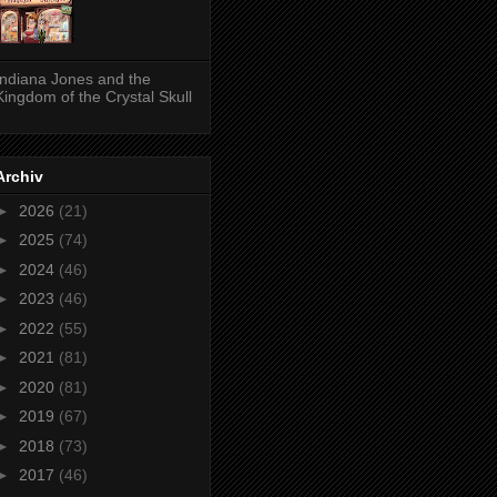
Indiana Jones and the
Kingdom of the Crystal Skull
Archiv
►
2026
(21)
►
2025
(74)
►
2024
(46)
►
2023
(46)
►
2022
(55)
►
2021
(81)
►
2020
(81)
►
2019
(67)
►
2018
(73)
►
2017
(46)