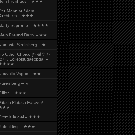
dem Irrenhaus – ★★★
Der Mann auf dem
Kirchturm – ★★★
Marty Supreme – ★★★★
Mein Freund Barry – ★★
Namaste Seelisberg – ★
No Other Choice [어쩔수가
없다, Eojjeolsugaeopda] –
★★★★
Nouvelle Vague – ★★
Nuremberg – ★
Pillion – ★★★
Plitsch Platsch Forever! –
★★★
Promis le ciel – ★★★
Rebuilding – ★★★