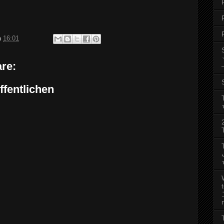
m
16:01
re:
fentlichen
رجب