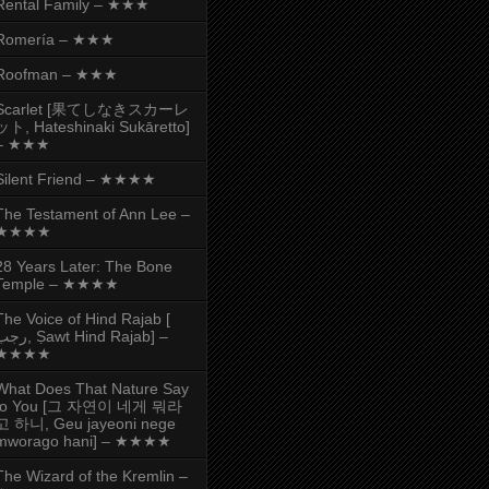
Rental Family – ★★★
Romería – ★★★
Roofman – ★★★
Scarlet [果てしなきスカーレ
ット, Hateshinaki Sukāretto]
– ★★★
Silent Friend – ★★★★
The Testament of Ann Lee –
★★★★
28 Years Later: The Bone
Temple – ★★★★
The Voice of Hind Rajab [
, Ṣawt Hind Rajab] –
★★★★
What Does That Nature Say
to You [그 자연이 네게 뭐라
고 하니, Geu jayeoni nege
mworago hani] – ★★★★
The Wizard of the Kremlin –