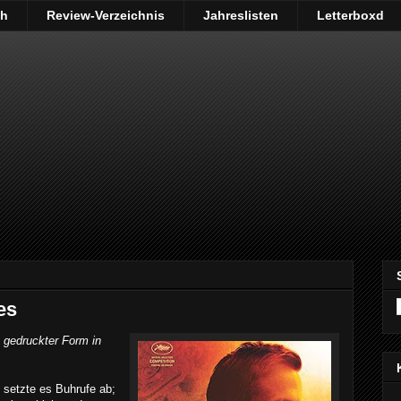
ch
Review-Verzeichnis
Jahreslisten
Letterboxd
es
n gedruckter Form in
 setzte es Buhrufe ab;