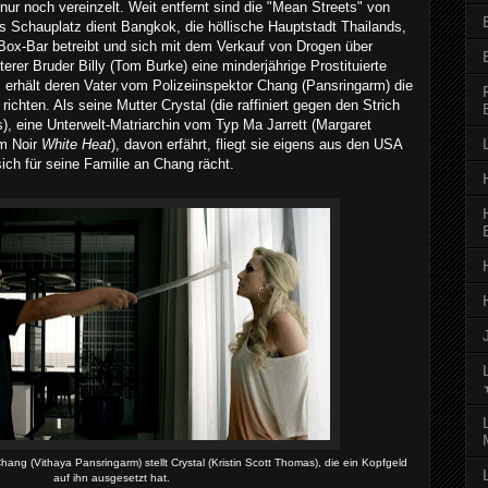
nur noch vereinzelt. Weit entfernt sind die "Mean Streets" von
s Schauplatz dient Bangkok, die höllische Hauptstadt Thailands,
-Box-Bar betreibt und sich mit dem Verkauf von Drogen über
erer Bruder Billy (Tom Burke) eine minderjährige Prostituierte
, erhält deren Vater vom Polizeiinspektor Chang (Pansringarm) die
 richten. Als seine Mutter Crystal (die raffiniert gegen den Strich
), eine Unterwelt-Matriarchin vom Typ Ma Jarrett (Margaret
lm Noir
White Heat
), davon erfährt, fliegt sie eigens aus den USA
sich für seine Familie an Chang rächt.
hang (Vithaya Pansringarm) stellt Crystal (Kristin Scott Thomas), die ein Kopfgeld
auf ihn ausgesetzt hat.