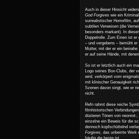
Auch in dieser Hinsicht wide
God Forgives
wie ein Krimina
surrealistischer Horrorfilm, 
subtilen Verweisen (die Verne
besonders markant). In diesem
Doppelrolle. Zum Einen ist er 
– und vergebens – bemüht er 
Mutter, mit der er ein beinahe
er auf seine Hände, mit dene
So ist er letztlich auch ein m
Logo seines Box-Clubs, der v
wird, verkörpert vom enigmati
mit klinischer Genauigkeit ric
Szenen davon singt, wie er nie
nicht.
Refn rahmt diese reiche Symbol
filmhistorischen Verbindungen,
düsteren Tönen von neonrot-, 
einzelne ein Beweis für die s
dennoch kopfschüttelnd verlass
Forgives
, das unbeirrte Werk
häufig die beste ist.