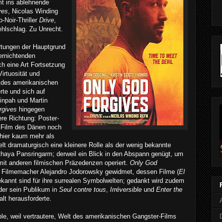
mt ins ablehnende
ves
, Nicolas Winding
Noir-Thriller
Drive
,
Fehlschlag. Zu Unrecht.
rtungen der Hauptgrund
 vernichtenden
h eine Art Fortsetzung
 Virtuosität und
n des amerikanischen
erte und sich auf
inpah und Martin
rgives
hingegen
ere Richtung: Poster-
n Film des Dänen noch
t hier kaum mehr als
elt dramaturgisch eine kleinere Rolle als der wenig bekannte
thaya Pansringarm; derweil ein Blick in den Abspann genügt, um
 mit anderen filmischen Präzedenzen operiert.
Only God
n Filmemacher Alejandro Jodorowsky gewidmet, dessen Filme (
El
ekannt sind für ihre surrealen Symbolwelten; gedankt wird zudem
der sein Publikum in
Seul contre tous
,
Irréversible
und
Enter the
lt herausforderte.
le, weil vertrautere, Welt des amerikanischen Gangster-Films