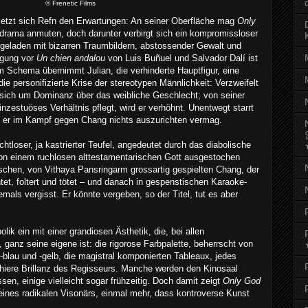
© Frenetic Films
rsetzt sich Refn den Erwartungen: An seiner Oberfläche mag
Only
ldrama anmuten, doch darunter verbirgt sich ein kompromissloser
aufgeladen mit bizarren Traumbildern, abstossender Gewalt und
igung vor
Un chien andalou
von Luis Buñuel und Salvador Dalí ist
 Schema übernimmt Julian, die verhinderte Hauptfigur, eine
die personifizierte Krise der stereotypen Männlichkeit: Verzweifelt
sich um Dominanz über das weibliche Geschlecht; von seiner
 inzestuöses Verhältnis pflegt, wird er verhöhnt. Unentwegt starrt
n er im Kampf gegen Chang nichts auszurichten vermag.
achtloser, ja kastrierter Teufel, angedeutet durch das diabolische
on einem ruchlosen alttestamentarischen Gott ausgestochen
schen, von Vithaya Pansringarm grossartig gespielten Chang, der
htet, foltert und tötet – und danach in gespenstischen Karaoke-
mals vergisst. Er könnte vergeben, so der Titel, tut es aber
ik ein mit einer grandiosen Ästhetik, die, bei allen
 ganz seine eigene ist: die rigorose Farbpalette, beherrscht von
-blau und -gelb, die magistral komponierten Tableaux, jedes
chiere Brillanz des Regisseurs. Manche werden den Kinosaal
en, einige vielleicht sogar frühzeitig. Doch damit zeigt
Only God
 eines radikalen Visonärs, einmal mehr, dass kontroverse Kunst