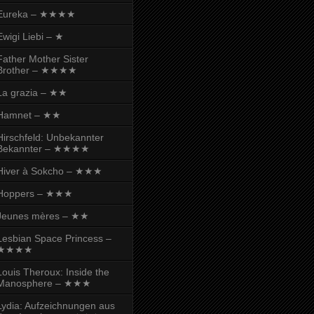
Eureka – ★★★★
Ewigi Liebi – ★
Father Mother Sister
Brother – ★★★★
La grazia – ★★
Hamnet – ★★
Hirschfeld: Unbekannter
Bekannter – ★★★★
Hiver à Sokcho – ★★★
Hoppers – ★★★
Jeunes mères – ★★
Lesbian Space Princess –
★★★★
Louis Theroux: Inside the
Manosphere – ★★★
Lydia: Aufzeichnungen aus