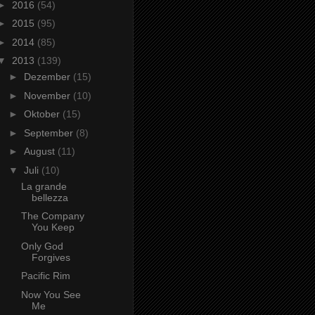
►
2016
(54)
►
2015
(95)
►
2014
(85)
▼
2013
(139)
►
Dezember
(15)
►
November
(10)
►
Oktober
(15)
►
September
(8)
►
August
(11)
▼
Juli
(10)
La grande
bellezza
The Company
You Keep
Only God
Forgives
Pacific Rim
Now You See
Me