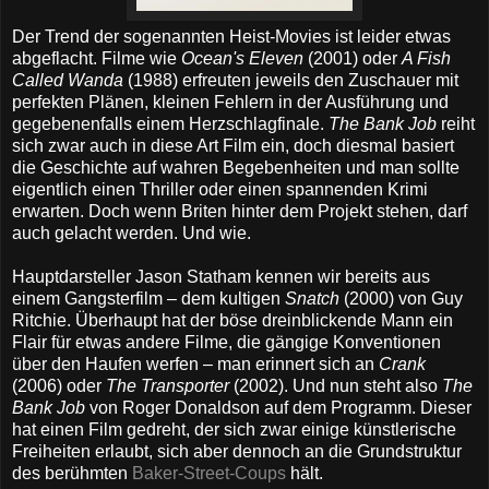
Der Trend der sogenannten Heist-Movies ist leider etwas
abgeflacht. Filme wie
Ocean's Eleven
(2001) oder
A Fish
Called Wanda
(1988) erfreuten jeweils den Zuschauer mit
perfekten Plänen, kleinen Fehlern in der Ausführung und
gegebenenfalls einem Herzschlagfinale.
The Bank Job
reiht
sich zwar auch in diese Art Film ein, doch diesmal basiert
die Geschichte auf wahren Begebenheiten und man sollte
eigentlich einen Thriller oder einen spannenden Krimi
erwarten. Doch wenn Briten hinter dem Projekt stehen, darf
auch gelacht werden. Und wie.
Hauptdarsteller Jason Statham kennen wir bereits aus
einem Gangsterfilm – dem kultigen
Snatch
(2000) von Guy
Ritchie. Überhaupt hat der böse dreinblickende Mann ein
Flair für etwas andere Filme, die gängige Konventionen
über den Haufen werfen – man erinnert sich an
Crank
(2006) oder
The Transporter
(2002). Und nun steht also
The
Bank Job
von Roger Donaldson auf dem Programm. Dieser
hat einen Film gedreht, der sich zwar einige künstlerische
Freiheiten erlaubt, sich aber dennoch an die Grundstruktur
des berühmten
Baker-Street-Coups
hält.