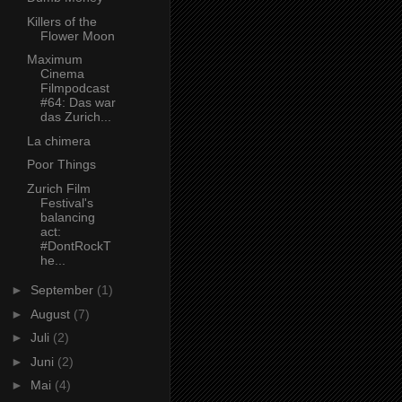
Killers of the
Flower Moon
Maximum
Cinema
Filmpodcast
#64: Das war
das Zurich...
La chimera
Poor Things
Zurich Film
Festival's
balancing
act:
#DontRockT
he...
►
September
(1)
►
August
(7)
►
Juli
(2)
►
Juni
(2)
►
Mai
(4)