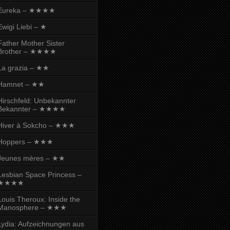
Eureka – ★★★★
Ewigi Liebi – ★
Father Mother Sister
Brother – ★★★★
La grazia – ★★
Hamnet – ★★
Hirschfeld: Unbekannter
Bekannter – ★★★★
Hiver à Sokcho – ★★★
Hoppers – ★★★
Jeunes mères – ★★
Lesbian Space Princess –
★★★★
Louis Theroux: Inside the
Manosphere – ★★★
Lydia: Aufzeichnungen aus