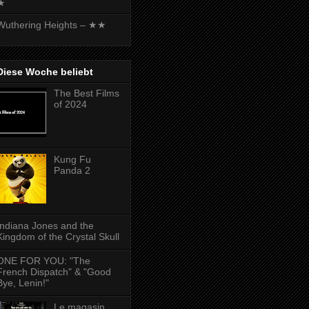
★
Wuthering Heights – ★★
Diese Woche beliebt
The Best Films
of 2024
Kung Fu
Panda 2
Indiana Jones and the
Kingdom of the Crystal Skull
ONE FOR YOU: "The
French Dispatch" & "Good
Bye, Lenin!"
Le magasin