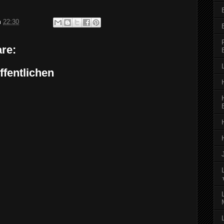
m
22:30
re:
fentlichen