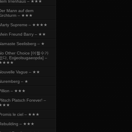
dem Irrenhaus – ★★★
Der Mann auf dem
Kirchturm – ★★★
Marty Supreme – ★★★★
Mein Freund Barry – ★★
Namaste Seelisberg – ★
No Other Choice [어쩔수가
없다, Eojjeolsugaeopda] –
★★★★
Nouvelle Vague – ★★
Nuremberg – ★
Pillion – ★★★
Plitsch Platsch Forever! –
★★★
Promis le ciel – ★★★
Rebuilding – ★★★