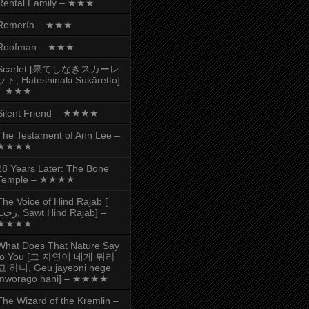
Rental Family – ★★★
Romería – ★★★
Roofman – ★★★
Scarlet [果てしなきスカーレ
ット, Hateshinaki Sukāretto]
– ★★★
Silent Friend – ★★★★
The Testament of Ann Lee –
★★★★
28 Years Later: The Bone
Temple – ★★★★
The Voice of Hind Rajab [
, Ṣawt Hind Rajab] –
★★★★
What Does That Nature Say
to You [그 자연이 네게 뭐라
고 하니, Geu jayeoni nege
mworago hani] – ★★★★
The Wizard of the Kremlin –