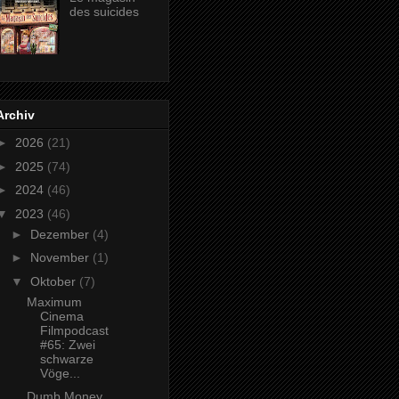
des suicides
Archiv
►
2026
(21)
►
2025
(74)
►
2024
(46)
▼
2023
(46)
►
Dezember
(4)
►
November
(1)
▼
Oktober
(7)
Maximum
Cinema
Filmpodcast
#65: Zwei
schwarze
Vöge...
Dumb Money