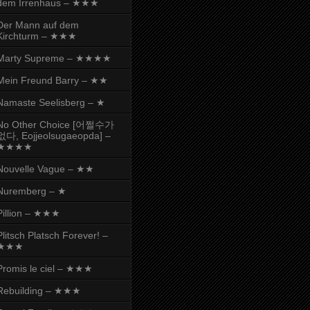
dem Irrenhaus – ★★★
Der Mann auf dem
Kirchturm – ★★★
Marty Supreme – ★★★★
Mein Freund Barry – ★★
Namaste Seelisberg – ★
No Other Choice [어쩔수가
없다, Eojjeolsugaeopda] –
★★★★
Nouvelle Vague – ★★
Nuremberg – ★
Pillion – ★★★
Plitsch Platsch Forever! –
★★★
Promis le ciel – ★★★
Rebuilding – ★★★