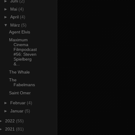
►
Juni
(2)
►
Mai
(4)
►
April
(4)
▼
März
(5)
Agent Elvis
Maximum
Cinema
Filmpodcast
#56: Steven
Spielberg
&...
The Whale
The
Fabelmans
Saint Omer
►
Februar
(4)
►
Januar
(5)
►
2022
(55)
►
2021
(81)