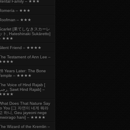
Rental Family – ★★★
Romería – ★★★
Roofman – ★★★
Scarlet [果てしなきスカーレ
ット, Hateshinaki Sukāretto]
– ★★★
Silent Friend – ★★★★
The Testament of Ann Lee –
★★★★
28 Years Later: The Bone
Temple – ★★★★
The Voice of Hind Rajab [
, Ṣawt Hind Rajab] –
★★★★
What Does That Nature Say
to You [그 자연이 네게 뭐라
고 하니, Geu jayeoni nege
mworago hani] – ★★★★
The Wizard of the Kremlin –