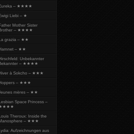
Eureka – ★★★★
Ewigi Liebi – ★
Father Mother Sister
Brother – ★★★★
La grazia – ★★
Hamnet – ★★
Hirschfeld: Unbekannter
Bekannter – ★★★★
Hiver à Sokcho – ★★★
Hoppers – ★★★
Jeunes mères – ★★
Lesbian Space Princess –
★★★★
Louis Theroux: Inside the
Manosphere – ★★★
Lydia: Aufzeichnungen aus