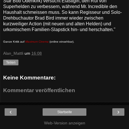
Star Bob Odenkirk) versucht Elastigirl, den Ruf von
Superhelden zu verbessern, während Mr. Incredible den
Haushalt schmeissen muss. So kann Regisseur und Solo-
Drehbuchautor Brad Bird immer wieder zwischen
kurzweiliger Action (mit neuen und alten Helden) und
urkomischem Familien-Slapstick hin- und herschalten."
Ganze Kritik auf
Maximum Cinema
(online einsehbar)
.
Alan_Mattli
um
16:08
Teilen
Keine Kommentare:
Kommentar veröffentlichen
‹
›
Startseite
Web-Version anzeigen