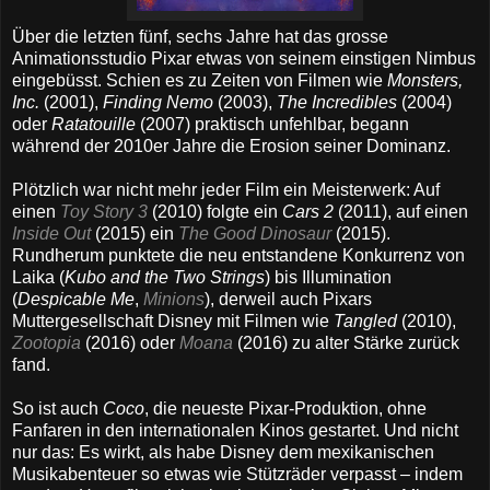
Über die letzten fünf, sechs Jahre hat das grosse
Animationsstudio Pixar etwas von seinem einstigen Nimbus
eingebüsst. Schien es zu Zeiten von Filmen wie
Monsters,
Inc.
(2001),
Finding Nemo
(2003),
The Incredibles
(2004)
oder
Ratatouille
(2007) praktisch unfehlbar, begann
während der 2010er Jahre die Erosion seiner Dominanz.
Plötzlich war nicht mehr jeder Film ein Meisterwerk: Auf
einen
Toy Story 3
(2010) folgte ein
Cars 2
(2011), auf einen
Inside Out
(2015) ein
The Good Dinosaur
(2015).
Rundherum punktete die neu entstandene Konkurrenz von
Laika (
Kubo and the Two Strings
) bis Illumination
(
Despicable Me
,
Minions
), derweil auch Pixars
Muttergesellschaft Disney mit Filmen wie
Tangled
(2010),
Zootopia
(2016) oder
Moana
(2016) zu alter Stärke zurück
fand.
So ist auch
Coco
, die neueste Pixar-Produktion, ohne
Fanfaren in den internationalen Kinos gestartet. Und nicht
nur das: Es wirkt, als habe Disney dem mexikanischen
Musikabenteuer so etwas wie Stützräder verpasst – indem