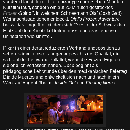
vor dem Hauptfilm nicht ein pixartypischer Sieben-Minuten-
Kurzfilm läuft, sondern ein auf 20 Minuten gestrecktes
Frozen
-Spinoff, in welchem Schneemann Olaf (Josh Gad)
Weihnachtstraditionen entdeckt.
Olaf's Frozen Adventure
heisst das Ungetüm, mit dem sich
Coco
in der Schweiz den
Platz auf dem Kinoticket teilen muss, und es ist ebenso
uninspiriert wie sinnfrei.
Pixar in einer derart reduzierten Verhandlungsposition zu
sehen, stimmt umso trauriger angesichts der Qualität, die
sich auf der Leinwand entfaltet, wenn die
Frozen
-Figuren
sie endlich verlassen haben.
Coco
beginnt als
pädagogische Lehrstunde über den mexikanischen Feiertag
Día de Muertos und entwickelt sich nach und nach in ein
Werk auf Augenhöhe mit
Inside Out
und
Finding Nemo
.