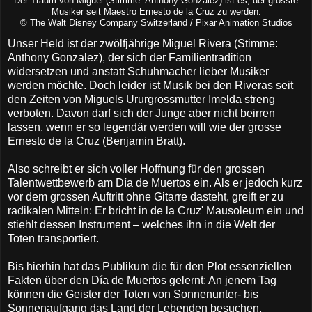
Der Traum von Miguel (Stimme: Anthony Gonzalez) ist es, der grösste
Musiker seit Maestro Ernesto de la Cruz zu werden.
© The Walt Disney Company Switzerland / Pixar Animation Studios
Unser Held ist der zwölfjährige Miguel Rivera (Stimme:
Anthony Gonzalez), der sich der Familientradition
widersetzen und anstatt Schuhmacher lieber Musiker
werden möchte. Doch leider ist Musik bei den Riveras seit
den Zeiten von Miguels Ururgrossmutter Imelda streng
verboten. Davon darf sich der Junge aber nicht beirren
lassen, wenn er so legendär werden will wie der grosse
Ernesto de la Cruz (Benjamin Bratt).
Also schreibt er sich voller Hoffnung für den grossen
Talentwettbewerb am Día de Muertos ein. Als er jedoch kurz
vor dem grossen Auftritt ohne Gitarre dasteht, greift er zu
radikalen Mitteln: Er bricht in de la Cruz' Mausoleum ein und
stiehlt dessen Instrument – welches ihn in die Welt der
Toten transportiert.
Bis hierhin hat das Publikum die für den Plot essenziellen
Fakten über den Día de Muertos gelernt: An jenem Tag
können die Geister der Toten von Sonnenunter- bis
Sonnenaufgang das Land der Lebenden besuchen,