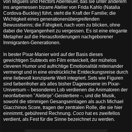
von Miguels und Héctors Abenteuer, das sie unter anderem
ins angemessen bizarre Atelier von Frida Kahlo (Natalia
Cordova-Buckley) führt, steht die Kraft der Familie; die
Wichtigkeit eines generationenübergreifenden
Bewusstseins; die Fähigkeit, nach vorn zu blicken, ohne
dabei die Vergangenheit zu vergessen. Es ist eine elegante
Metapher auf die Herausforderungen nachgeborener
Immigranten-Generationen.
In bester Pixar-Manier wird auf der Basis dieses
gewichtigen Subtexts ein Film entwickelt, der mühelos
cleveren Humor und aufrichtige Emotionalität miteinander
vermengt und in eine eindrückliche Entdeckungsreise durch
eine liebevoll konzipierte Welt integriert. Sets wie Figuren
sind farbenfroher als alles bisher Dagewesene im Pixar-
Universum – besonderes Lob verdienen die Animatoren der
neonfarbenen "Alebrije"-Geistertiere –, und die Musik,
sowohl die stimmigen Gesangseinlagen als auch Michael
Giacchinos Score, tragen der zentralen Rolle, die sie hier
einnimmt, gebührend Rechnung.
Coco
hat es zweifellos
verdient, als Fest für die Sinne bezeichnet zu werden.