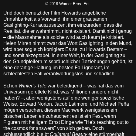
© 2016 Warner Bros. Ent.
Und doch benutzt der Film Howards angebliche
Unnahbarkeit als Vorwand, ihn einer grausamen
Gaslighting-Kur auszusetzen, ihm einzureden, dass die
Realität, die er wahrnimmt, nicht existiert. Damit nicht genug
– die Massnahme als solche wird auch kaum je kritisiert.
Helen Mirren nimmt zwar das Wort Gaslighting in den Mund,
wird aber sogleich korrigiert: Es sei zu Howards Bestem –
und somit akzeptabel. In einer Welt, in der Gaslighting zu
den Grundpfeilern missbräuchlicher Beziehungen gehört, ist
eine derartige Haltung im besten Fall ignorant, im
schlechtesten Fall verantwortungslos und schädlich.
Schon
Winter's Tale
war beleidigend – was hat das vom
Universum gerettete Kind, was Millionen andere nicht
haben? –, aber wenigstens auf eine weniger spezifische
Weise. Edward Norton, Jacob Latimore, und Michael Peña
mögen versuchen, diesem Machwerk wenigstens ein
bisschen Leben einzuhauchen; es ist ein Fest, wenn
Figuren mit heiligem Ernst Dinge wie "He's reaching out to
the cosmos for answers" von sich geben. Doch
schlussendlich bleibt
Collateral Beauty
eine stümperhaft