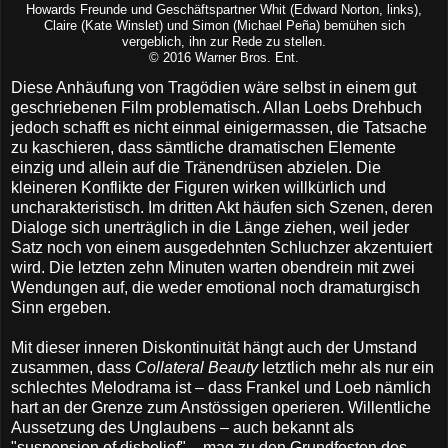
Howards Freunde und Geschäftspartner Whit (Edward Norton, links),
Claire (Kate Winslet) und Simon (Michael Peña) bemühen sich
vergeblich, ihn zur Rede zu stellen.
© 2016 Warner Bros. Ent.
Diese Anhäufung von Tragödien wäre selbst in einem gut
geschriebenen Film problematisch. Allan Loebs Drehbuch
jedoch schafft es nicht einmal einigermassen, die Tatsache
zu kaschieren, dass sämtliche dramatischen Elemente
einzig und allein auf die Tränendrüsen abzielen. Die
kleineren Konflikte der Figuren wirken willkürlich und
uncharakteristisch. Im dritten Akt häufen sich Szenen, deren
Dialoge sich unerträglich in die Länge ziehen, weil jeder
Satz noch von einem ausgedehnten Schluchzer akzentuiert
wird. Die letzten zehn Minuten warten obendrein mit zwei
Wendungen auf, die weder emotional noch dramaturgisch
Sinn ergeben.
Mit dieser inneren Diskontinuität hängt auch der Umstand
zusammen, dass
Collateral Beauty
letztlich mehr als nur ein
schlechtes Melodrama ist – dass Frankel und Loeb nämlich
hart an der Grenze zum Anstössigen operieren. Willentliche
Aussetzung des Unglaubens – auch bekannt als
"suspension of disbelief" – mag zu den Grundfesten des