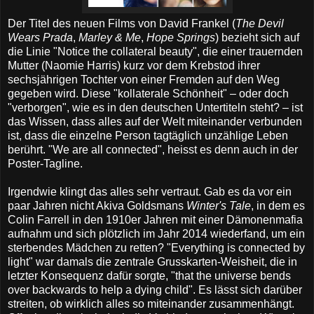
Der Titel des neuen Films von David Frankel (
The Devil
Wears Prada
,
Marley & Me
,
Hope Springs
) bezieht sich auf
die Linie "Notice the collateral beauty", die einer trauernden
Mutter (Naomie Harris) kurz vor dem Krebstod ihrer
sechsjährigen Tochter von einer Fremden auf den Weg
gegeben wird. Diese "kollaterale Schönheit" – oder doch
"verborgen", wie es in den deutschen Untertiteln steht? – ist
das Wissen, dass alles auf der Welt miteinander verbunden
ist, dass die einzelne Person tagtäglich unzählige Leben
berührt. "We are all connected", heisst es denn auch in der
Poster-Tagline.
Irgendwie klingt das alles sehr vertraut. Gab es da vor ein
paar Jahren nicht Akiva Goldsmans
Winter's Tale
, in dem es
Colin Farrell in den 1910er Jahren mit einer Dämonenmafia
aufnahm und sich plötzlich im Jahr 2014 wiederfand, um ein
sterbendes Mädchen zu retten? "Everything is connected by
light" war damals die zentrale Grusskarten-Weisheit, die in
letzter Konsequenz dafür sorgte, "that the universe bends
over backwards to help a dying child". Es lässt sich darüber
streiten, ob wirklich alles so miteinander zusammenhängt.