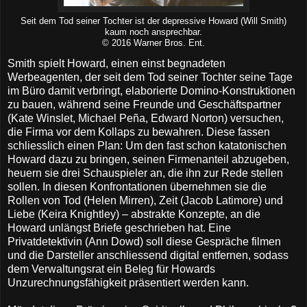
Seit dem Tod seiner Tochter ist der depressive Howard (Will Smith)
kaum noch ansprechbar.
© 2016 Warner Bros. Ent.
Smith spielt Howard, einen einst begnadeten
Werbeagenten, der seit dem Tod seiner Tochter seine Tage
im Büro damit verbringt, elaborierte Domino-Konstruktionen
zu bauen, während seine Freunde und Geschäftspartner
(Kate Winslet, Michael Peña, Edward Norton) versuchen,
die Firma vor dem Kollaps zu bewahren. Diese fassen
schliesslich einen Plan: Um den fast schon katatonischen
Howard dazu zu bringen, seinen Firmenanteil abzugeben,
heuern sie drei Schauspieler an, die ihn zur Rede stellen
sollen. In diesen Konfrontationen übernehmen sie die
Rollen von Tod (Helen Mirren), Zeit (Jacob Latimore) und
Liebe (Keira Knightley) – abstrakte Konzepte, an die
Howard unlängst Briefe geschrieben hat. Eine
Privatdetektivin (Ann Dowd) soll diese Gespräche filmen
und die Darsteller anschliessend digital entfernen, sodass
dem Verwaltungsrat ein Beleg für Howards
Unzurechnungsfähigkeit präsentiert werden kann.