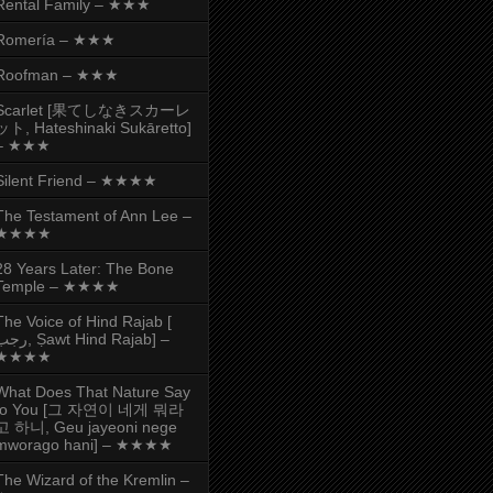
Rental Family – ★★★
Romería – ★★★
Roofman – ★★★
Scarlet [果てしなきスカーレ
ット, Hateshinaki Sukāretto]
– ★★★
Silent Friend – ★★★★
The Testament of Ann Lee –
★★★★
28 Years Later: The Bone
Temple – ★★★★
The Voice of Hind Rajab [
, Ṣawt Hind Rajab] –
★★★★
What Does That Nature Say
to You [그 자연이 네게 뭐라
고 하니, Geu jayeoni nege
mworago hani] – ★★★★
The Wizard of the Kremlin –