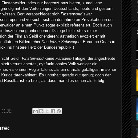
 Finsterwalder indes nur begrenzt anzubieten, zumal jene
ergründig mit den Verfehlungen Deutschlands, heute und gestern,
 wissen. Dort verabschiedet sich
Finsterworld
zwar
sen Topoi und versucht sich an der intimeren Provokation in der
terwalder an einem Punkt sogar explizit referenziert. Doch auch
 die Inszenierung unbequemer Dialoge bleibt stets reiner
ich der Film an Seidl orientieren; ästhetisch evoziert er mit
chfluteten Bildern eher
Das letzte Schweigen
, Baran bo Odars in
ick ins finstere Herz der Bundesrepublik.)
 nicht Seidl,
Finsterworld
keine
Paradies
-Trilogie, die angestrebte
ichkeit verunsichertes, dysfunktionales Volk weniger ein
nes visionären Regie-Talents als ein oftmals gefälliges, in seiner
 Kuriositätenkabinett. Es unterhält gerade gut genug; doch der
Resultat ist zu breit, als dass man dies schon als Erfolg
m
11:19
re: