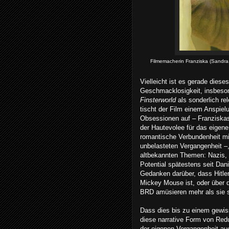
Filmemacherin Franziska (Sandra H
Vielleicht ist es gerade dies
Geschmacklosigkeit, insbeson
Finsterworld
als sonderlich r
tischt der Film einem Anspiel
Obsessionen auf – Franziskas
der Hautevolee für das eigene
romantische Verbundenheit mi
unbelasteten Vergangenheit –,
altbekannten Themen: Nazis, 
Potential spätestens seit Da
Gedanken darüber, dass Hitler
Mickey Mouse ist, oder über 
BRD amüsieren mehr als sie 
Dass dies bis zu einem gewiss
diese narrative Form von Redu
der eigenen Vergangenheit au