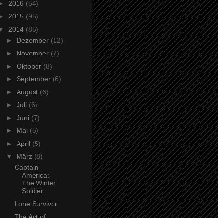
►
2016
(54)
►
2015
(95)
▼
2014
(85)
►
Dezember
(12)
►
November
(7)
►
Oktober
(8)
►
September
(6)
►
August
(6)
►
Juli
(6)
►
Juni
(7)
►
Mai
(5)
►
April
(5)
▼
März
(8)
Captain
America:
The Winter
Soldier
Lone Survivor
The Act of