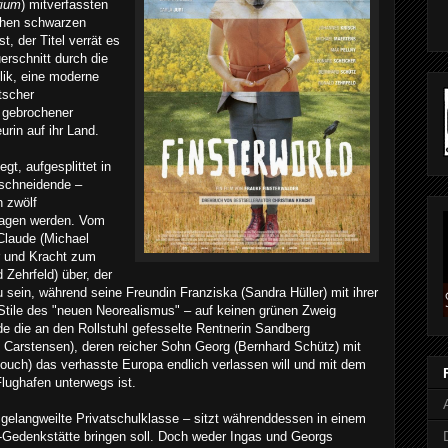
rium
) mitverfassten
schen schwarzen
st, der Titel verrät es
erschnitt durch die
ik, eine moderne
tscher
h gebrochener
urin auf ihr Land.
gt, aufgesplittet in
rschneidende –
 zwölf
ragen werden. Vom
Claude (Michael
r und Kracht zum
 Zehrfeld) über, der
u sein, während seine Freundin Franziska (Sandra Hüller) mit ihrer
Stile des "neuen Neorealismus" – auf keinen grünen Zweig
e die an den Rollstuhl gefesselte Rentnerin Sandberg
t Carstensen), deren reicher Sohn Georg (Bernhard Schütz) mit
fouch) das verhasste Europa endlich verlassen will und mit dem
Flughafen unterwegs ist.
 gelangweilte Privatschulklasse – sitzt währenddessen in einem
Z-Gedenkstätte bringen soll. Doch weder Ingas und Georgs