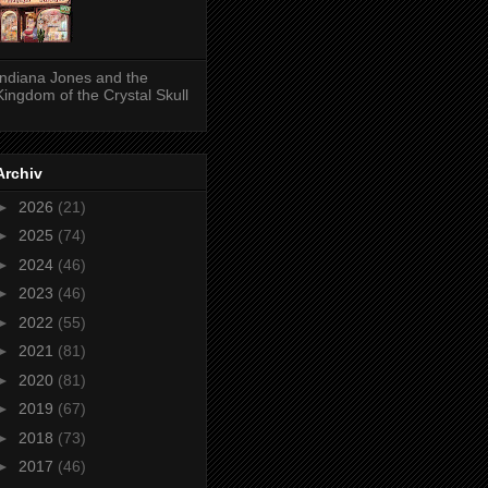
Indiana Jones and the
Kingdom of the Crystal Skull
Archiv
►
2026
(21)
►
2025
(74)
►
2024
(46)
►
2023
(46)
►
2022
(55)
►
2021
(81)
►
2020
(81)
►
2019
(67)
►
2018
(73)
►
2017
(46)