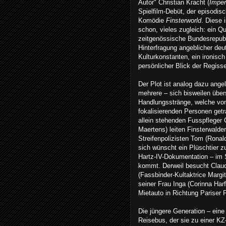
Autor" Christian Kracht (
Impe
Spielfilm-Debüt, der episodi
Komödie
Finsterworld
. Diese i
schon, vieles zugleich: ein Qu
zeitgenössische Bundesrepubl
Hinterfragung angeblicher deu
Kulturkonstanten, ein ironisc
persönlicher Blick der Regisse
Der Plot ist analog dazu angele
mehrere – sich bisweilen übe
Handlungsstränge, welche von
fokalisierenden Personen get
allein stehenden Fusspfleger 
Maertens) leiten Finsterwalde
Streifenpolizisten Tom (Ronald
sich wünscht ein Plüschtier z
Hartz-IV-Dokumentation – im 
kommt. Derweil besucht Claud
(Fassbinder-Kultaktrice Margi
seiner Frau Inga (Corinna Har
Mietauto in Richtung Pariser 
Die jüngere Generation – eine
Reisebus, der sie zu einer K