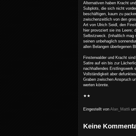
Alternativen haben Kracht und
Subplots, die sich nicht vord
beschäftigen, kaum zu packen
zwischenzeitlich von den gros
Art von Ulrich Seidl, den Fins
hier provoziert sie ins Leere;
Selbstzweck. (Inhaltlich mag s
seinen unbehaglich sonnendur
allen Belangen überlegenen Bl
Finsterwalder und Kracht sind
Satire auf ein bis zur Lächerl
nachhallendes Erstlingswerk ei
Vollständigkeit aber defunktes
Graben zwischen Anspruch und 
werten könnte.
★★
Eingestellt von
Alan_Mattli
u
Keine Kommenta