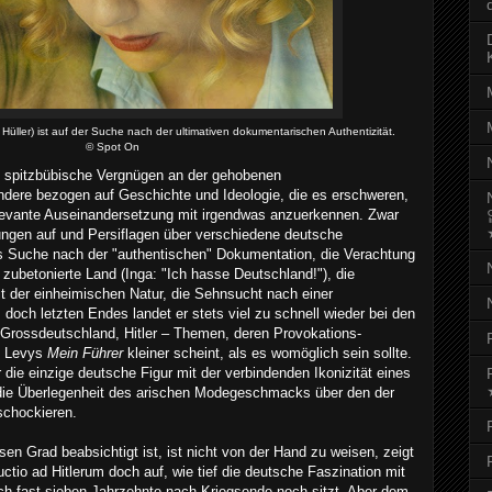
üller) ist auf der Suche nach der ultimativen dokumentarischen Authentizität.
©
Spot On
es spitzbübische Vergnügen an der gehobenen
dere bezogen auf Geschichte und Ideologie, die es erschweren,
elevante Auseinandersetzung mit irgendwas anzuerkennen. Zwar
ungen auf und Persiflagen über verschiedene deutsche
 Suche nach der "authentischen" Dokumentation, die Verachtung
 zubetonierte Land (Inga: "Ich hasse Deutschland!"), die
t der einheimischen Natur, die Sehnsucht nach einer
 doch letzten Endes landet er stets viel zu schnell wieder bei den
Grossdeutschland, Hitler – Themen, deren Provokations-
ni Levys
Mein Führer
kleiner scheint, als es womöglich sein sollte.
 die einzige deutsche Figur mit der verbindenden Ikonizität eines
die Überlegenheit des arischen Modegeschmacks über den der
schockieren.
en Grad beabsichtigt ist, ist nicht von der Hand zu weisen, zeigt
ctio ad Hitlerum doch auf, wie tief die deutsche Faszination mit
ch fast sieben Jahrzehnte nach Kriegsende noch sitzt. Aber dem