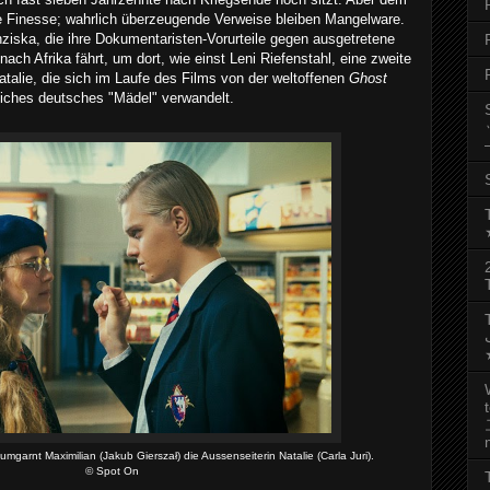
ie Finesse; wahrlich überzeugende Verweise bleiben Mangelware.
nziska, die ihre Dokumentaristen-Vorurteile gegen ausgetretene
ch Afrika fährt, um dort, wie einst Leni Riefenstahl, eine zweite
atalie, die sich im Laufe des Films von der weltoffenen
Ghost
hliches deutsches "Mädel" verwandelt.
رجب
 umgarnt Maximilian (Jakub
Giersza
ł) die Aussenseiterin Natalie (Carla Juri).
©
Spot On