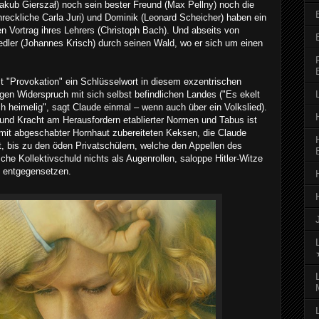
Jakub Giersza
ł
) noch sein bester Freund (Max Pellny) noch die
hreckliche Carla Juri) und Dominik (Leonard Scheicher) haben ein
 Vortrag ihres Lehrers (Christoph Bach). Und abseits von
nsiedler (Johannes Krisch) durch seinen Wald, wo er sich um einen
t "Provokation" ein Schlüsselwort in diesem exzentrischen
en Widerspruch mit sich selbst befindlichen Landes ("Es ekelt
ch heimelig", sagt Claude einmal – wenn auch über ein Volkslied).
 und Kracht am Herausfordern etablierter Normen und Tabus ist
it abgeschabter Hornhaut zubereiteten Keksen, die Claude
t, bis zu den öden Privatschülern, welche den Appellen des
che Kollektivschuld nichts als Augenrollen, saloppe Hitler-Witze
s entgegensetzen.