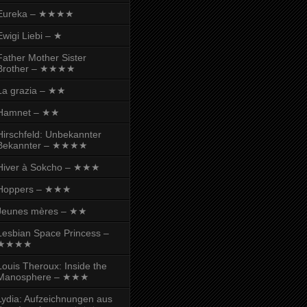
Eureka – ★★★★
Ewigi Liebi – ★
Father Mother Sister
Brother – ★★★★
La grazia – ★★
Hamnet – ★★
Hirschfeld: Unbekannter
Bekannter – ★★★★
Hiver à Sokcho – ★★★
Hoppers – ★★★
Jeunes mères – ★★
Lesbian Space Princess –
★★★★
Louis Theroux: Inside the
Manosphere – ★★★
Lydia: Aufzeichnungen aus