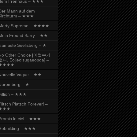
dem Irrenhaus – ★★★
Der Mann auf dem
Kirchturm – ★★★
Marty Supreme – ★★★★
Mein Freund Barry – ★★
Namaste Seelisberg – ★
No Other Choice [어쩔수가
없다, Eojjeolsugaeopda] –
★★★★
Nouvelle Vague – ★★
Nuremberg – ★
Pillion – ★★★
Plitsch Platsch Forever! –
★★★
Promis le ciel – ★★★
Rebuilding – ★★★