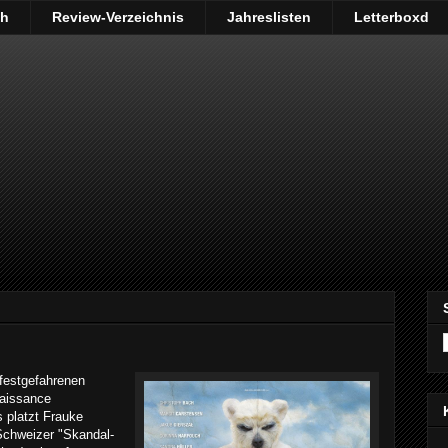
ch
Review-Verzeichnis
Jahreslisten
Letterboxd
 festgefahrenen
naissance
 platzt Frauke
Schweizer "Skandal-