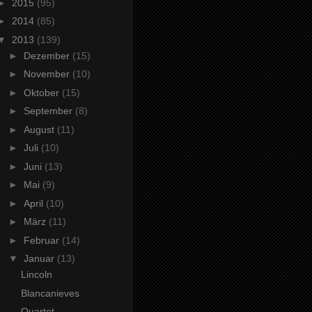
►
2015
(95)
►
2014
(85)
▼
2013
(139)
►
Dezember
(15)
►
November
(10)
►
Oktober
(15)
►
September
(8)
►
August
(11)
►
Juli
(10)
►
Juni
(13)
►
Mai
(9)
►
April
(10)
►
März
(11)
►
Februar
(14)
▼
Januar
(13)
Lincoln
Blancanieves
Quartet