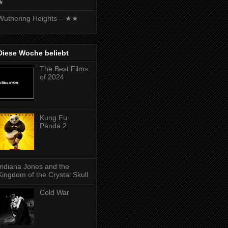
★
Wuthering Heights – ★★
Diese Woche beliebt
The Best Films
of 2024
Kung Fu
Panda 2
Indiana Jones and the
Kingdom of the Crystal Skull
Cold War