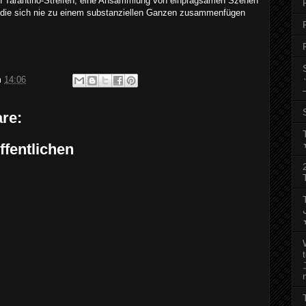
en Tarantino-Streifen, eine Ansammlung von einprägsamen Szenen
 die sich nie zu einem substanziellen Ganzen zusammenfügen
m
14:06
re:
fentlichen
رجب