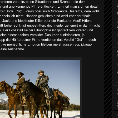
zenieren von einzelnen Situationen und Szenen, die dem
 und anerkennende Pfiffe entlocken. Erinnert man sich en détail
voir Dogs
,
Pulp Fiction
oder auch
Inglourious Basterds
, dem wohl
cheinlich nicht. Hängen geblieben sind wohl eher der finale
Jacksons bibelfester Killer oder die Exekution Adolf Hitlers.
 beherrscht, ist unbestritten, doch leider generiert er damit nicht
. Der Grossteil seiner Filmografie ist geprägt von Zitaten und
eine cineastischen Vorbilder. Das kann funktionieren, ja
app die Hälfte seiner Filme verdienen das Verdikt "Gut" –, doch
itive menschliche Emotion bleiben meist aussen vor.
Django
 keine Ausnahme.