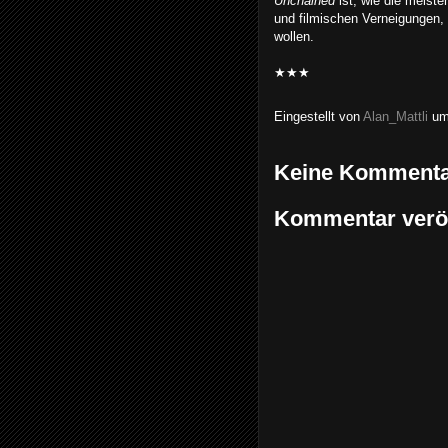
Unchained
ist, wie die meist
und filmischen Verneigungen,
wollen.
★★★
Eingestellt von
Alan_Mattli
u
Keine Kommenta
Kommentar veröf