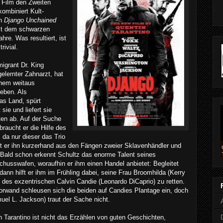
 Film den Zweiten
kombiniert Kult-
in
Django Unchained
it dem schwarzen
ahre. Was resultiert, ist
rivial.
igrant Dr. King
gelernter Zahnarzt, hat
inem weitaus
ieben. Als
das Land, spürt
sie und liefert sie
ten ab. Auf der Suche
raucht er die Hilfe des
da nur dieser das Trio
reit er ihn kurzerhand aus den Fängen zweier Sklavenhändler und
 Bald schon erkennt Schultz das enorme Talent seines
husswafen, woraufhin er ihm einen Handel anbietet: Begleitet
dann hilft er ihm im Frühling dabei, seine Frau Broomhilda (Kerry
des exzentrischen Calvin Candie (Leonardo DiCaprio) zu retten.
orwand schleusen sich die beiden auf Candies Plantage ein, doch
el L. Jackson) traut der Sache nicht.
 Tarantino ist nicht das Erzählen von guten Geschichten,