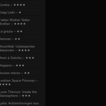
Eureka – ★★★★
Ewigi Liebi – ★
Father Mother Sister
Brother – ★★★★
La grazia – ★★
Hamnet – ★★
Hirschfeld: Unbekannter
Bekannter – ★★★★
Hiver à Sokcho – ★★★
Hoppers – ★★★
Jeunes mères – ★★
Lesbian Space Princess –
★★★★
Louis Theroux: Inside the
Manosphere – ★★★
Lydia: Aufzeichnungen aus