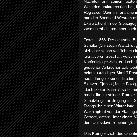
Nachdem er in seinem letzten
Weltkrieg uminterpretiert hat, 
Regisseur Quentin Tarantino 
nun den Spaghetti-Western m
Exploitationfilm der Siebzigerj
zwar unterhaltsam, aber auch t
Texas, 1858: Der deutsche Em
Schultz (Christoph Waltz) ist 
sich aber schon vor Jahren e
lukrativeren Geschäft verschr
Kopfgeldjäger zieht er durch 
gesuchte Verbrecher auf, tötet 
beim zuständigen Sheriff-Pos
nach drei gerissenen Brüdern b
Sklaven Django (Jamie Foxx), 
identifizieren kann. Also bef
macht ihn zu seinem Partner.
Schützlings im Umgang mit Sc
Django ihn einen Winter lang, 
Washington) von der Plantage 
Gesagt, getan: Unter einem V
der Haussklave Stephen (Samu
Das Kerngeschäft des Quentin