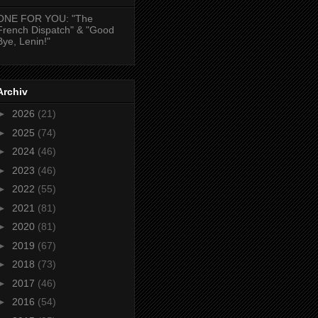
ONE FOR YOU: "The
French Dispatch" & "Good
Bye, Lenin!"
Archiv
►
2026
(21)
►
2025
(74)
►
2024
(46)
►
2023
(46)
►
2022
(55)
►
2021
(81)
►
2020
(81)
►
2019
(67)
►
2018
(73)
►
2017
(46)
►
2016
(54)