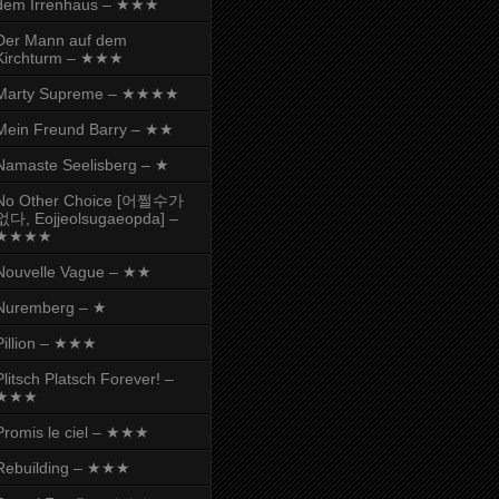
dem Irrenhaus – ★★★
Der Mann auf dem
Kirchturm – ★★★
Marty Supreme – ★★★★
Mein Freund Barry – ★★
Namaste Seelisberg – ★
No Other Choice [어쩔수가
없다, Eojjeolsugaeopda] –
★★★★
Nouvelle Vague – ★★
Nuremberg – ★
Pillion – ★★★
Plitsch Platsch Forever! –
★★★
Promis le ciel – ★★★
Rebuilding – ★★★