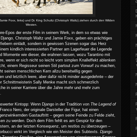
Jamie Foxx, links) und Dr. King Schultz (Christoph Waltz) ziehen durch den Wilden
Westen.
nre-Epos der erste Film in seinem Werk, in dem so etwas wie
d Django, Christoph Waltz und Jamie Foxx, geben ein prächtiges
fiebern einlädt, sondern in gewissen Szenen sogar das Herz
inem kindlich interessierten Partner am Lagerfeuer die Legende
nd Momente wie dieser, die erahnen lassen, wozu Tarantino mit
re, wenn er sich nicht so leicht vom simplen Knalleffekt ablenken
recht, einem Regisseur seinen Stil partout zum Vorwurf zu machen,
t seinen menschlichen Kern allzu bereitwillig gegen
n und letztlich leere, aber dafür nicht minder ausgedehnte – der
er Schnittmeisterin Sally Menke macht sich schmerzlich
che in seiner Karriere über die Jahre mehr und mehr zum
.
enswerter Kintopp: Wenn Django in der Tradition von
The Legend of
Franco Nero, der originale Darsteller der Figur, hat einen
enzwinkernden Gastauftritt – gegen seine Feinde zu Felde zieht,
issen zu werden. Doch dem Film fehlt es am Gespür für den
istern, an der letzten Konsequenz, um restlos zu überzeugen –
rbucci wirkt im Vergleich wie ein Meister des Subtexts.
Django