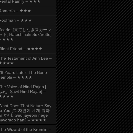
Rental Family – ★★★
Romería – ★★★
Roofman – ★★★
Scarlet [果てしなきスカーレ
ット, Hateshinaki Sukāretto]
– ★★★
Silent Friend – ★★★★
The Testament of Ann Lee –
★★★★
28 Years Later: The Bone
Temple – ★★★★
The Voice of Hind Rajab [
, Ṣawt Hind Rajab] –
★★★★
What Does That Nature Say
to You [그 자연이 네게 뭐라
고 하니, Geu jayeoni nege
mworago hani] – ★★★★
The Wizard of the Kremlin –