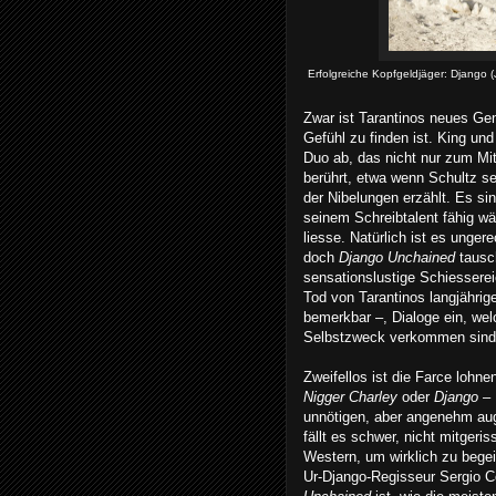
Erfolgreiche Kopfgeldjäger: Django (
Zwar ist Tarantinos neues Ge
Gefühl zu finden ist. King un
Duo ab, das nicht nur zum Mit
berührt, etwa wenn Schultz se
der Nibelungen erzählt. Es si
seinem Schreibtalent fähig wä
liesse. Natürlich ist es unge
doch
Django Unchained
tausch
sensationslustige Schiessereie
Tod von Tarantinos langjährig
bemerkbar –, Dialoge ein, wel
Selbstzweck verkommen sind
Zweifellos ist die Farce lohn
Nigger Charley
oder
Django
– 
unnötigen, aber angenehm aug
fällt es schwer, nicht mitger
Western, um wirklich zu bege
Ur-Django-Regisseur Sergio Co