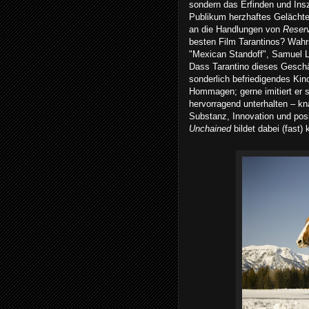
sondern das Erfinden und Ins
Publikum herzhaftes Gelächter
an die Handlungen von
Reser
besten Film Tarantinos? Wahrs
"Mexican Standoff", Samuel L. 
Dass Tarantino dieses Geschäft
sonderlich befriedigendes Kino
Hommagen; gerne imitiert er s
hervorragend unterhalten – kn
Substanz, Innovation und pos
Unchained
bildet dabei (fast)