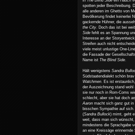
in
The Blind Side
ein Hauch v
spotten jeder Beschreibung. 
alle anderen im Ghetto von M
Bevölkerung findet keinerlei 
gackernde Hühner, die ausse
the City
. Doch das ist bei we
Side
fehlt es an Spannung un
Interesse an der Storyentwick
Streifen auch nicht entscheide
viele meist unlustige One-Lin
die Fassade der Gesellschafts
Name ist
The Blind Side
.
Hält wenigstens
Sandra Bullo
Südstaatendialekt schön brav 
Watchmen
. Es ist erstaunli
der Auszeichnung stand wohl 
sie nur noch in Rom-Coms w
schlecht, aber sie hat doch a
Aaron
macht sich ganz gut in 
bisschen Sympathie auf sich
(
Sandra Bullock
) mimt, geht 
weit, dass man sich wünscht, 
mindestens die Sprachgabe ve
an eine Kreissäge erinnernd