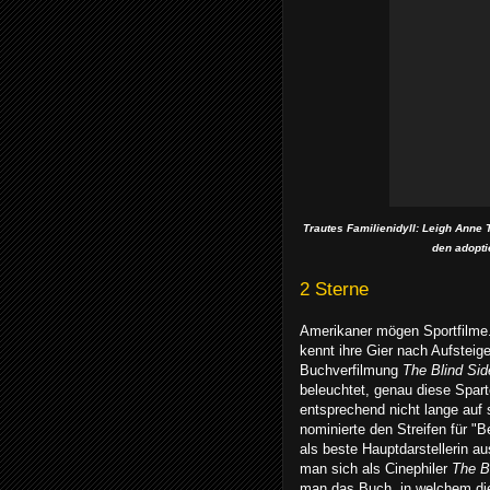
Trautes Familienidyll: Leigh Anne
den adopti
2 Sterne
Amerikaner mögen Sportfilme
kennt ihre Gier nach Aufstei
Buchverfilmung
The Blind Sid
beleuchtet,
genau diese Spart
entsprechend nicht lange auf
nominierte den Streifen für "B
als beste Hauptdarstellerin a
man sich als Cinephiler
The B
man das Buch, in welchem die