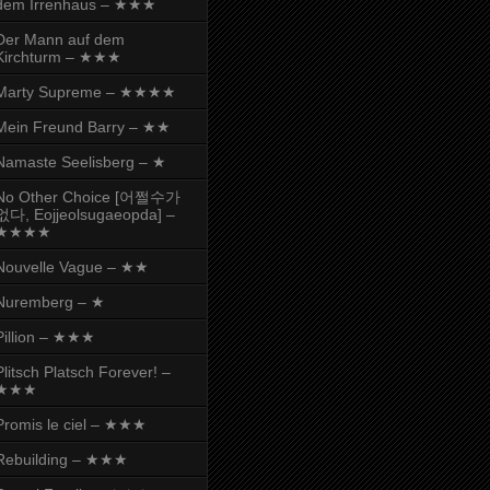
dem Irrenhaus – ★★★
Der Mann auf dem
Kirchturm – ★★★
Marty Supreme – ★★★★
Mein Freund Barry – ★★
Namaste Seelisberg – ★
No Other Choice [어쩔수가
없다, Eojjeolsugaeopda] –
★★★★
Nouvelle Vague – ★★
Nuremberg – ★
Pillion – ★★★
Plitsch Platsch Forever! –
★★★
Promis le ciel – ★★★
Rebuilding – ★★★