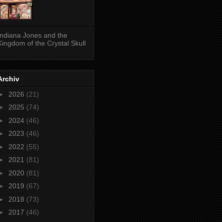
Indiana Jones and the
Kingdom of the Crystal Skull
Archiv
►
2026
(21)
►
2025
(74)
►
2024
(46)
►
2023
(46)
►
2022
(55)
►
2021
(81)
►
2020
(81)
►
2019
(67)
►
2018
(73)
►
2017
(46)