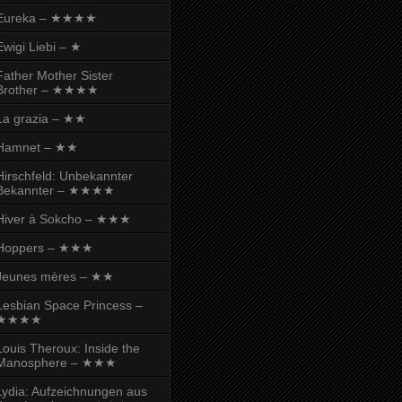
Eureka – ★★★★
Ewigi Liebi – ★
Father Mother Sister
Brother – ★★★★
La grazia – ★★
Hamnet – ★★
Hirschfeld: Unbekannter
Bekannter – ★★★★
Hiver à Sokcho – ★★★
Hoppers – ★★★
Jeunes mères – ★★
Lesbian Space Princess –
★★★★
Louis Theroux: Inside the
Manosphere – ★★★
Lydia: Aufzeichnungen aus