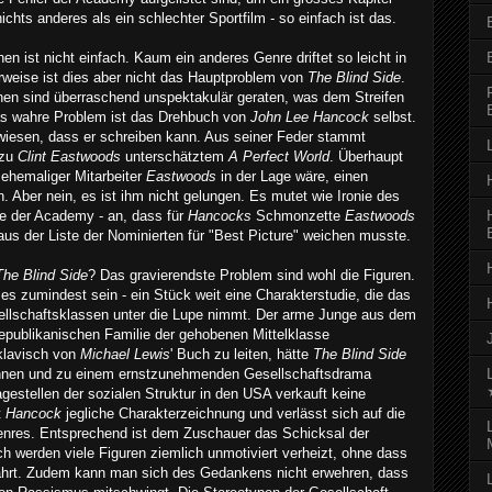
nichts anderes als ein schlechter Sportfilm - so einfach ist das.
n ist nicht einfach. Kaum ein anderes Genre driftet so leicht in
rweise ist dies aber nicht das Hauptproblem von
The Blind Side
.
enen sind überraschend unspektakulär geraten, was dem Streifen
das wahre Problem ist das Drehbuch von
John Lee Hancock
selbst.
iesen, dass er schreiben kann. Aus seiner Feder stammt
 zu
Clint Eastwoods
unterschätztem
A Perfect World
. Überhaupt
ehemaliger Mitarbeiter
Eastwoods
in der Lage wäre, einen
 Aber nein, es ist ihm nicht gelungen. Es mutet wie Ironie des
ie der Academy - an, dass für
Hancocks
Schmonzette
Eastwoods
aus der Liste der Nominierten für "Best Picture" weichen musste.
The Blind Side
? Das gravierendste Problem sind wohl die Figuren.
e es zumindest sein - ein Stück weit eine Charakterstudie, die das
llschaftsklassen unter die Lupe nimmt. Der arme Junge aus dem
epublikanischen Familie der gehobenen Mittelklasse
klavisch von
Michael Lewis
' Buch zu leiten, hätte
The Blind Side
nnen und zu einem ernstzunehmenden Gesellschaftsdrama
gestellen der sozialen Struktur in den USA verkauft keine
t
Hancock
jegliche Charakterzeichnung und verlässt sich auf die
enres. Entsprechend ist dem Zuschauer das Schicksal der
ch werden viele Figuren ziemlich unmotiviert verheizt, ohne dass
ährt. Zudem kann man sich des Gedankens nicht erwehren, dass