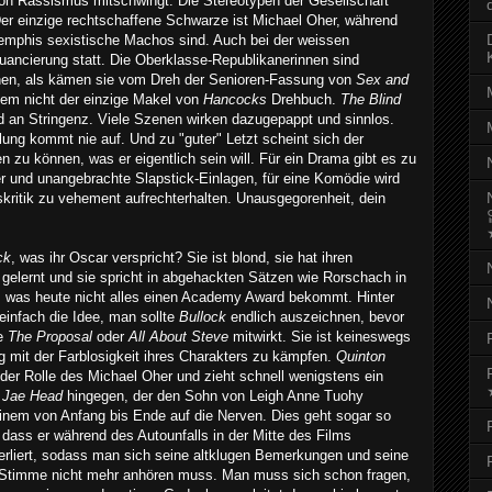
on Rassismus mitschwingt. Die Stereotypen der Gesellschaft
Der einzige rechtschaffene Schwarze ist Michael Oher, während
emphis sexistische Machos sind. Auch bei der weissen
Nuancierung statt. Die Oberklasse-Republikanerinnen sind
hen, als kämen sie vom Dreh der Senioren-Fassung von
Sex and
item nicht der einzige Makel von
Hancocks
Drehbuch.
The Blind
d an Stringenz. Viele Szenen wirken dazugepappt und sinnlos.
lung kommt nie auf. Und zu "guter" Letzt scheint sich der
n zu können, was er eigentlich sein will. Für ein Drama gibt es zu
er und unangebrachte Slapstick-Einlagen, für eine Komödie wird
kritik zu vehement aufrechterhalten. Unausgegorenheit, dein
ck
, was ihr Oscar verspricht? Sie ist blond, sie hat ihren
gelernt und sie spricht in abgehackten Sätzen wie Rorschach in
ch, was heute nicht alles einen Academy Award bekommt. Hinter
einfach die Idee, man sollte
Bullock
endlich auszeichnen, bevor
ie
The Proposal
oder
All About Steve
mitwirkt. Sie ist keineswegs
rg mit der Farblosigkeit ihres Charakters zu kämpfen.
Quinton
der Rolle des
Michael Oher und zieht schnell wenigstens ein
.
Jae Head
hingegen, der den Sohn von Leigh Anne Tuohy
einem von Anfang bis Ende auf die Nerven. Dies geht sogar so
dass er während des Autounfalls in der Mitte des Films
rliert, sodass man sich seine altklugen Bemerkungen und seine
e Stimme nicht mehr anhören muss. Man muss sich schon fragen,