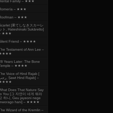
Rental Family – ★★★
Romería – ★★★
Roofman – ★★★
Scarlet [果てしなきスカーレ
ット, Hateshinaki Sukāretto]
– ★★★
Silent Friend – ★★★★
The Testament of Ann Lee –
★★★★
28 Years Later: The Bone
Temple – ★★★★
The Voice of Hind Rajab [
, Ṣawt Hind Rajab] –
★★★★
What Does That Nature Say
to You [그 자연이 네게 뭐라
고 하니, Geu jayeoni nege
mworago hani] – ★★★★
The Wizard of the Kremlin –