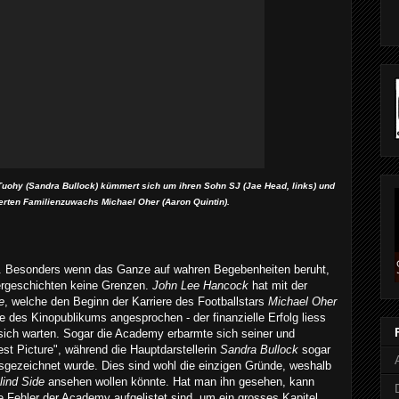
 Tuohy (Sandra Bullock) kümmert sich um ihren Sohn SJ (Jae Head, links) und
erten Familienzuwachs Michael Oher (Aaron Quintin).
. Besonders wenn das Ganze auf wahren Begebenheiten beruht,
gergeschichten keine Grenzen.
John Lee Hancock
hat mit der
e
, welche den Beginn der Karriere des Footballstars
Michael Oher
e des Kinopublikums angesprochen - der finanzielle Erfolg liess
 sich warten. Sogar die Academy erbarmte sich seiner und
est Picture", während die Hauptdarstellerin
Sandra Bullock
sogar
usgezeichnet wurde. Dies sind wohl die einzigen Gründe, weshalb
lind Side
ansehen wollen könnte.
Hat man ihn gesehen, kann
 Fehler der Academy aufgelistet sind, um ein grosses Kapitel