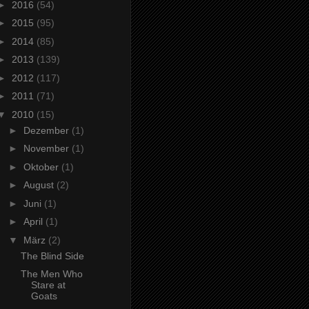
►
2016
(54)
►
2015
(95)
►
2014
(85)
►
2013
(139)
►
2012
(117)
►
2011
(71)
▼
2010
(15)
►
Dezember
(1)
►
November
(1)
►
Oktober
(1)
►
August
(2)
►
Juni
(1)
►
April
(1)
▼
März
(2)
The Blind Side
The Men Who
Stare at
Goats