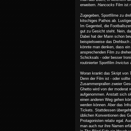
erweitern.
Hancocks
Film ist 
Zugegeben, Sportfilme zu drehe
kitschiges Pathos ab. Lustige
Im Gegenteil, die Footballsz
gut zu Gesicht steht. Nein, 
Dabei hat der Mann schon bew
beispielsweise das Drehbuch
könnte man denken, dass ein 
ansprechenden Film zu drehen.
Schicksals - oder besser Iron
routinierter Sportfilm
Invictus
Woran krankt das Skript von
Denn der Film ist - oder sollt
Zusammenprallen zweier Gese
Ghetto wird von der moderat r
aufgenommen. Anstatt sich s
einen anderen Weg gehen kö
werden können. Aber das Infra
Tickets. Stattdessen übergeh
üblichen Konventionen des G
Protagonisten relativ egal. Au
man auch nur ihre Namen erf