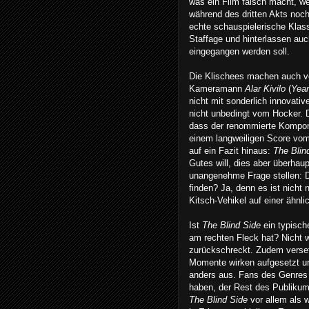
was ein Film falsch macht, w
während des dritten Akts noc
echte schauspielerische Klasse
Staffage und hinterlassen auch
eingegangen werden soll.
Die Klischees machen auch vo
Kameramann
Alar Kivilo
(
Yea
nicht mit sonderlich innovati
nicht unbedingt vom Hocker. D
dass der renommierte Kompo
einem langweiligen Score vom 
auf ein Fazit hinaus:
The Blin
Gutes will, dies aber überhau
unangenehme Frage stellen: Da
finden? Ja, denn es ist nicht n
Kitsch-Vehikel auf einer ähnl
Ist
The Blind Side
ein typisch
am rechten Fleck hat? Nicht wi
zurückschreckt. Zudem verset
Momente wirken aufgesetzt und
anders aus. Fans des Genre
haben, der Rest des Publikums
The Blind Side
vor allem als 