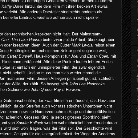
enn er einen zu derartigen Gedanken verleitet. Immerhin kommt
h
Kathy Bates
hinzu, die dem Film mit ihrer kecken Art etwas
 verleiht. Alle anderen Darsteller sind nichts anderes als
 keinerlei Eindruck, weshalb auf sie auch nicht speziell
r den technischen Aspekten nicht Halt.
Der Mainstream-
r One
,
The Lake House
) bietet zwar solide Arbeit, überzeugt aber
ven oder kreativen Ideen. Auch der Cutter
Mark Livolsi
reisst einen
iese Eintönigkeit im technischen Sektor geht sogar so weit,
nist
Carter Burwell
, Haus-Komponist für
Joel
und
Ethan Coen
, mit
Fliessband enttäuscht. Alle diese Punkte laufen letzten Endes
d Side
ist einfach ein uninspirierter Film, der zwar eigentlich
pt nicht schafft. Und so muss man sich wieder einmal die
rf man einen Film, dessen Anliegen prinzipiell gut ist, schlecht
ur der Wille, der zählt.
So bewegt sich
John Lee Hancocks
ichen Schiene wie
John Q
oder
Pay It Forward
.
رجب
er Gutmenschenfilm, der zwar filmisch enttäuscht, das Herz aber
rklich, da der Streifen auch vor rassistischen Untertönen nicht
zen einen gewisse Humorversuche in Rage und die gefühlvollen
 lächerlich. Grosses Kino, ja selbst grosses Sportkino, sieht
s und von
Sandra Bullock
werden wahrscheinlich ihre Freude daran
 wird sich wohl fragen, was der Film soll. Der Geschichte wird
weiteres Zeugnis für die Unergründlichkeit der Wege der Academy