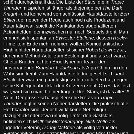
schön durchgeknallt dar. Die Liste der Stars, die in
Tropic
Thunder
mitspielen ist länger als diejenige bei
The Dark
Knight
- und keine wird vernachlässigt. Hauptdarsteller
Ben
Stiller
, der neben der Regie auch noch als Produzent und
Autor tätig war, spielt die Karikatur des abgehalfterten
Actionhelden, der inzwischen nur noch Sequels dreht. Man
erinnert sich spontan an
Sylvester Stallone
, dessen
Rocky
-
Filme kein Ende mehr nehmen wollen. Komödiantisches
Highlight der Hauptdarsteller ist sicher
Robert Downey Jr.
,
der einen Method-Actor zum Besten gibt und als schwarzer
Ghetto-Bro den echten Brooklyner im Team - der
hervorragende
Brandon T. Jackson
als Alpa Chino - in den
Wahnsinn treibt. Zum Hauptdarstellertrio gesellt sich
Jack
Black
, der zwar ein paar lustige Zoten zu bieten hat, gegen
seine Kollegen aber klar den Kürzeren zieht. Ob es das jetzt
war, wird sich manch einer fragen. Drei Stars, ist das alles?!
Nein! Der grosse schauspielerische Reiz von
Tropic
Thunder
liegt in seinen Nebendarstellern, die praktisch alle
Hochkaräter sind. Jedoch wirkt keine Nebenfigur
dazugeflickt oder etwa unnötig. Unter den Gaststars
befinden sich
Matthew McConaughey
,
Nick Nolte
als
lügender Veteran,
Danny McBride
als völlig verrückter
Pyrotechniker - sein erster Film war
Driving Miss Daisy
und