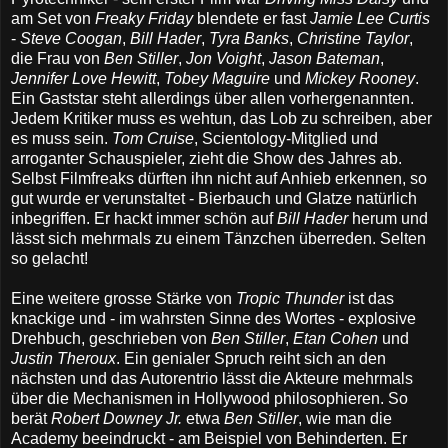
am Set von
Freaky Friday
blendete er fast
Jamie Lee Curtis
-
Steve Coogan
,
Bill Hader
,
Tyra Banks
,
Christine Taylor
,
die Frau von
Ben Stiller
,
Jon Voight
,
Jason Bateman
,
Jennifer Love Hewitt
,
Tobey Maguire
und
Mickey Rooney
.
Ein Gaststar steht allerdings über allen vorhergenannten.
Jedem Kritiker muss es wehtun, das Lob zu schreiben, aber
es muss sein.
Tom Cruise
, Scientology-Mitglied und
arroganter Schauspieler, zieht die Show des Jahres ab.
Selbst Filmfreaks dürften ihn nicht auf Anhieb erkennen, so
gut wurde er verunstaltet - Bierbauch und Glatze natürlich
inbegriffen. Er hackt immer schön auf
Bill Hader
herum und
lässt sich mehrmals zu einem Tänzchen überreden. Selten
so gelacht!
Eine weitere grosse Stärke von
Tropic Thunder
ist das
knackige und - im wahrsten Sinne des Wortes - explosive
Drehbuch, geschrieben von
Ben Stiller
,
Etan Cohen
und
Justin Theroux
. Ein genialer Spruch reiht sich an den
nächsten und das Autorentrio lässt die Akteure mehrmals
über die Mechanismen in Hollywood philosophieren. So
berät
Robert Downey Jr.
etwa
Ben Stiller
, wie man die
Academy beeindruckt - am Beispiel von Behinderten. Er