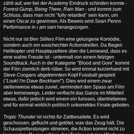
zählt auf, wer bei der Academy Eindruck schinden konnte -
Forrest Gump
,
Being There
,
Rain Man
- und kommt zum
Schluss, dass man nicht "fully retarded" sein kann, um
einen Oscar zu gewinnen. Als Beweis wird
Sean Penns
Performance in
i am sam
herangezogen.
Nicht nur ist
Ben Stillers
Film eine gelungene Komödie,
sondern auch ein waschechter Actionstreifen. Da fliegen
Helikopter und Hauptquartiere über die Leinwand, dass es
eine wahre Freude ist - untermalt von einem fetzigen
Soundtrack. Auch in der Kategorie "Blood and Gore" kommt
der Film ziemlich derb rüber. So wird einmal kurzerhand mit
Steve Coogans
abgetrenntem Kopf Fussball gespielt
(
"Look! I'm Dave Beckham!"
). Dies wird einem zwar
stellenweise etwas zuviel, vermindert den Spass am Film
aber keineswegs. Leider verflacht das Ganze im Mittelteil
etwas, dafür jedoch wird einem ein furioses, übertriebenes
und für einmal wirklich politisch unkorrektes Finale geboten.
Tropic Thunder
ist nichts für Zartbesaitete. Es wird
geschossen, geflucht und getötet, was das Zeug hält. Die
Schauspielleistungen stimmen, die Action kommt nicht zu