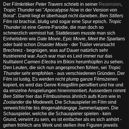
Der Filmkritiker
Peter Travers
schrieb in seiner
Rezension
,
Tropic Thunder
sei "
Apocalypse Now
in der Version von
Borat". Damit liegt er überhaupt nicht daneben.
Ben Stillers
Film ist brachial, blutig und sogar eine Spur episch.
Tropic
Thunder
ist eine Genre-Parodie, die man doch so
schmerzlich vermisst hat. Stattdessen musste man sich
Einheitsbrei wie
Date Movie
,
Epic Movie
,
Meet the Spartans
oder bald schon
Disaster Movie
- der Trailer verursacht
Brechreiz - begnügen, was auf Dauer natürlich sehr
frustrierend war. Auch war man es Leid immer nur das
Nulltalent
Carmen Electra
im Bikini herumhüpfen zu sehen.
Den Leuten, die sich nun angesprochen fühlen, sei
Tropic
Thunder
sehr empfohlen - aus verschiedenen Gründen. Der
Film ist lustig. Es werden nicht plump ganze Filmszenen
kopiert, es wird das Genre Kriegsfilm persifliert und hie und
da einzelne Anspielungen hineinmontiert. Ausserdem nimmt
Ben Stiller
hier das Filmbusiness ähnlich aufs Korn wie in
Zoolander
die Modewelt. Die Schauspieler im Film sind
verweichlichte bis drogenabhängige Jammerlappen. Die
Schauspieler, welche die Schauspieler spielen - kein
Grund, verwirrt zu sein, es ist einfacher als es sich anhört -
gehen fröhlich ans Werk und stellen ihre Figuren jeweils