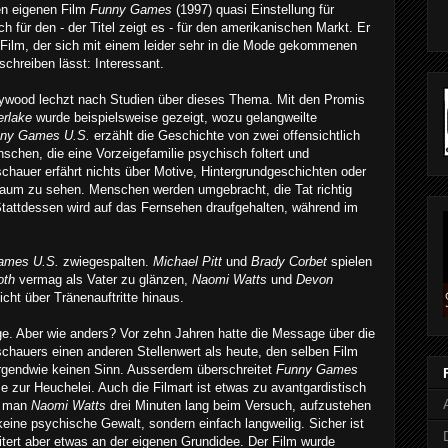
en eigenen Film
Funny Games
(1997) quasi Einstellung für
ch für den - der Titel zeigt es - für den amerikanischen Markt. Er
en Film, der sich mit einem leider sehr in die Mode gekommenen
chreiben lässt: Interessant.
lywood lechzt nach Studien über dieses Thema. Mit den Promis
erlake
wurde beispielsweise gezeigt, wozu gelangweilte
ny Games U.S.
erzählt die Geschichte von zwei offensichtlich
schen, die eine Vorzeigefamilie psychisch foltert und
schauer erfährt nichts über Motive, Hintergrundgeschichten oder
kaum zu sehen. Menschen werden umgebracht, die Tat richtig
Stattdessen wird auf das Fernsehen draufgehalten, während im
ames U.S.
zwiegespalten.
Michael Pitt
und
Brady Corbet
spielen
oth
vermag als Vater zu glänzen,
Naomi Watts
und
Devon
cht über Tränenauftritte hinaus.
ge. Aber wie anders? Vor zehn Jahren hatte die Message über die
chauers einen anderen Stellenwert als heute, den selben Film
rgendwie keinen Sinn. Ausserdem überschreitet
Funny Games
 zur Heuchelei. Auch die Filmart ist etwas zu avantgardistisch
n man
Naomi Watts
drei Minuten lang beim Versuch, aufzustehen
eine psychische Gewalt, sondern einfach langweilig. Sicher ist
eitert aber etwas an der eigenen Grundidee. Der Film wurde