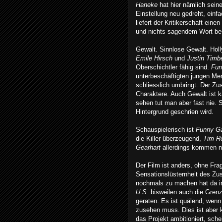
Haneke
hat hier nämlich sein
Einstellung neu gedreht, einfa
liefert der Kritikerschaft ein
und nichts sagendem Wort bes
Gewalt. Sinnlose Gewalt. Hol
Emile Hirsch
und
Justin Timb
Oberschichtler fähig sind.
Fun
unterbeschäftigten jungen Men
schliesslich umbringt. Der Zu
Charaktere. Auch Gewalt ist 
sehen tut man aber fast nie. 
Hintergrund geschrien wird.
Schauspielerisch ist
Funny G
die Killer überzeugend,
Tim R
Gearhart
allerdings kommen ni
Der Film ist anders, ohne Fra
Sensationslüsternheit des Zus
nochmals zu machen hat da i
U.S.
bisweilen auch die Grenze
geraten. Es ist quälend, wen
zusehen muss. Dies ist aber k
das Projekt ambitioniert, sch