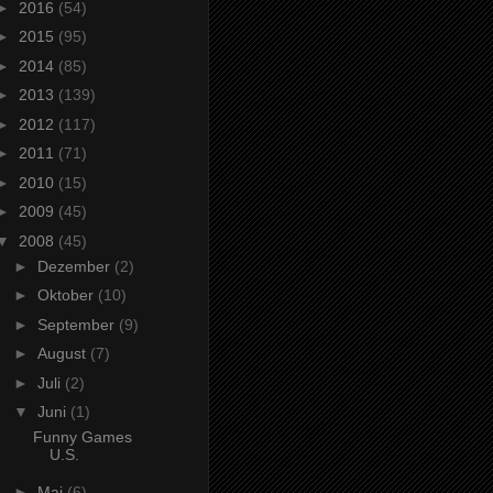
►
2016
(54)
►
2015
(95)
►
2014
(85)
►
2013
(139)
►
2012
(117)
►
2011
(71)
►
2010
(15)
►
2009
(45)
▼
2008
(45)
►
Dezember
(2)
►
Oktober
(10)
►
September
(9)
►
August
(7)
►
Juli
(2)
▼
Juni
(1)
Funny Games
U.S.
►
Mai
(6)