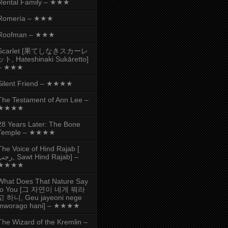
Rental Family – ★★★
Romería – ★★★
Roofman – ★★★
Scarlet [果てしなきスカーレ
ット, Hateshinaki Sukāretto]
– ★★★
Silent Friend – ★★★★
The Testament of Ann Lee –
★★★★
28 Years Later: The Bone
Temple – ★★★★
The Voice of Hind Rajab [
, Ṣawt Hind Rajab] –
★★★★
What Does That Nature Say
to You [그 자연이 네게 뭐라
고 하니, Geu jayeoni nege
mworago hani] – ★★★★
The Wizard of the Kremlin –