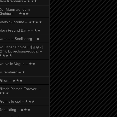
dem Irrenhaus – ★★★
Der Mann auf dem
Kirchturm – ★★★
Marty Supreme – ★★★★
Mein Freund Barry – ★★
Namaste Seelisberg – ★
No Other Choice [어쩔수가
없다, Eojjeolsugaeopda] –
★★★★
Nouvelle Vague – ★★
Nuremberg – ★
Pillion – ★★★
Plitsch Platsch Forever! –
★★★
Promis le ciel – ★★★
Rebuilding – ★★★