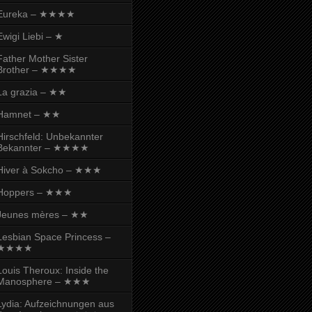
Eureka – ★★★★
Ewigi Liebi – ★
Father Mother Sister
Brother – ★★★★
La grazia – ★★
Hamnet – ★★
Hirschfeld: Unbekannter
Bekannter – ★★★★
Hiver à Sokcho – ★★★
Hoppers – ★★★
Jeunes mères – ★★
Lesbian Space Princess –
★★★★
Louis Theroux: Inside the
Manosphere – ★★★
Lydia: Aufzeichnungen aus