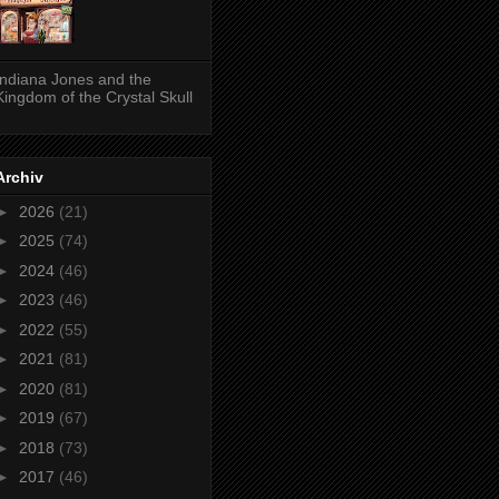
Indiana Jones and the
Kingdom of the Crystal Skull
Archiv
►
2026
(21)
►
2025
(74)
►
2024
(46)
►
2023
(46)
►
2022
(55)
►
2021
(81)
►
2020
(81)
►
2019
(67)
►
2018
(73)
►
2017
(46)