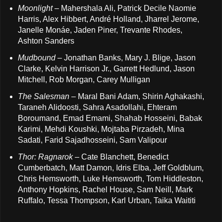
Moonlight
– Mahershala Ali, Patrick Decile Naomie
Harris, Alex Hibbert, André Holland, Jharrel Jerome,
Janelle Monáe, Jaden Piner, Trevante Rhodes,
Ashton Sanders
Mudbound
– Jonathan Banks, Mary J. Blige, Jason
Clarke, Kelvin Harrison Jr., Garrett Hedlund, Jason
Mitchell, Rob Morgan, Carey Mulligan
The Salesman
– Maral Bani Adam, Shirin Aghakashi,
Taraneh Alidoosti, Sahra Asadollahi, Ehteram
Boroumand, Emad Emami, Shahab Hosseini, Babak
Karimi, Mehdi Koushki, Mojtaba Pirzadeh, Mina
Sadati, Farid Sajadhosseini, Sam Valipour
Thor: Ragnarok
– Cate Blanchett, Benedict
Cumberbatch, Matt Damon, Idris Elba, Jeff Goldblum,
Chris Hemsworth, Luke Hemsworth, Tom Hiddleston,
Anthony Hopkins, Rachel House, Sam Neill, Mark
Ruffalo, Tessa Thompson, Karl Urban, Taika Waititi