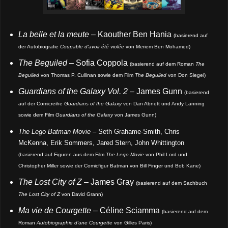
La belle et la meute
– Kaouther Ben Hania
(basierend auf
der Autobiografie
Coupable d'avoir été violée
von Meriem Ben Mohamed)
The Beguiled
– Sofia Coppola
(basierend auf dem Roman
The
Beguiled
von Thomas P. Cullinan sowie dem Film
The Beguiled
von Don Siegel)
Guardians of the Galaxy Vol. 2
– James Gunn
(basierend
auf der Comicreihe
Guardians of the Galaxy
von Dan Abnett und Andy Lanning
sowie dem Film
Guardians of the Galaxy
von James Gunn)
The Lego Batman Movie
– Seth Grahame-Smith, Chris
McKenna, Erik Sommers, Jared Stern, John Whittington
(basierend auf Figuren aus dem Film
The Lego Movie
von Phil Lord und
Christopher Miller sowie der Comicfigur Batman von Bill Finger und Bob Kane)
The Lost City of Z
– James Gray
(basierend auf dem Sachbuch
The Lost City of Z
von David Grann)
Ma vie de Courgette
– Céline Sciamma
(basierend auf dem
Roman
Autobiographie d'une Courgette
von Gilles Paris)