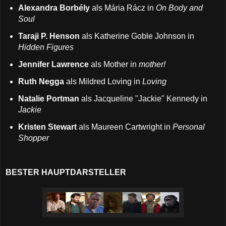
Alexandra Borbély
als Mária Rácz in
On Body and
Soul
Taraji P. Henson
als Katherine Goble Johnson in
Hidden Figures
Jennifer Lawrence
als Mother in
mother!
Ruth Negga
als Mildred Loving in
Loving
Natalie Portman
als Jacqueline "Jackie" Kennedy in
Jackie
Kristen Stewart
als Maureen Cartwright in
Personal
Shopper
BESTER HAUPTDARSTELLER