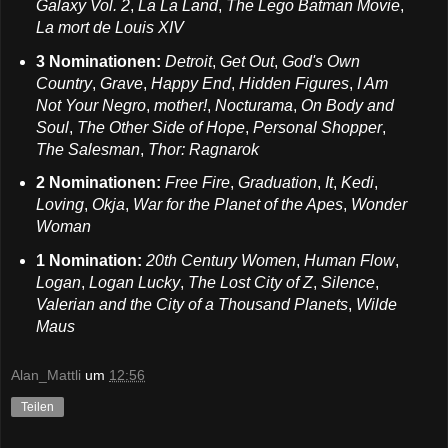
Galaxy Vol. 2
,
La La Land
,
The Lego Batman Movie
,
La mort de Louis XIV
3 Nominationen:
Detroit
,
Get Out
,
God's Own
Country
,
Grave
,
Happy End
,
Hidden Figures
,
I Am
Not Your Negro
,
mother!
,
Nocturama
,
On Body and
Soul
,
The Other Side of Hope
,
Personal Shopper
,
The Salesman
,
Thor: Ragnarok
2 Nominationen:
Free Fire
,
Graduation
,
It
,
Kedi
,
Loving
,
Okja
,
War for the Planet of the Apes
,
Wonder
Woman
1 Nomination:
20th Century Women
,
Human Flow
,
Logan
,
Logan Lucky
,
The Lost City of Z
,
Silence
,
Valerian and the City of a Thousand Planets
,
Wilde
Maus
Alan_Mattli
um
12:56
Teilen