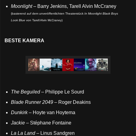
Moonlight
– Barry Jenkins, Tarell Alvin McCraney
(basierend auf dem unveröffentlichten Theaterstück
In Moonlight Black Boys
Look Blue
von Tarell Alvin McCraney)
BESTE KAMERA
The Beguiled
– Philippe Le Sourd
Blade Runner 2049
– Roger Deakins
Dunkirk
– Hoyte van Hoytema
Jackie
– Stéphane Fontaine
La La Land
– Linus Sandgren