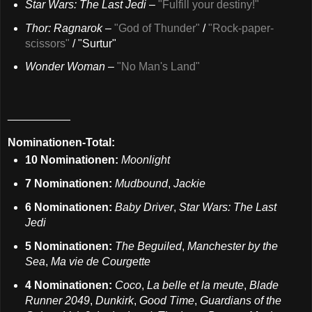
Star Wars: The Last Jedi
–
"Fulfill your destiny!"
Thor: Ragnarok
–
"God of Thunder"
/
"Rock-paper-
scissors"
/ "Surtur"
Wonder Woman
–
"No Man's Land"
__________
Nominationen-Total:
10 Nominationen:
Moonlight
7 Nominationen:
Mudbound
,
Jackie
6 Nominationen:
Baby Driver
,
Star Wars: The Last
Jedi
5 Nominationen:
The Beguiled
,
Manchester by the
Sea
,
Ma vie de Courgette
4 Nominationen:
Coco
,
La belle et la meute
,
Blade
Runner 2049
,
Dunkirk
,
Good Time
,
Guardians of the