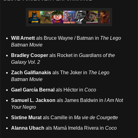
Will Arnett
als Bruce Wayne / Batman in
The Lego
Batman Movie
Bradley Cooper
als Rocket in
Guardians of the
Galaxy Vol. 2
Zach Galifianakis
als The Joker in
The Lego
Batman Movie
Gael García Bernal
als Héctor in
Coco
Samuel L. Jackson
als James Baldwin in
I Am Not
Your Negro
Sixtine Murat
als Camille in
Ma vie de Courgette
Alanna Ubach
als Mamá Imelda Rivera in
Coco