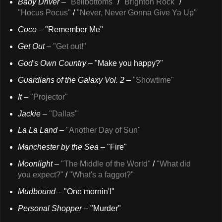
Baby Driver
–
"Bellbottoms"
/
"Brighton Rock"
/
"Hocus Pocus"
/
"Never, Never Gonna Give Ya Up"
Coco
– "Remember Me"
Get Out
–
"Get out!"
God's Own Country
– "Make you happy?"
Guardians of the Galaxy Vol. 2
–
"Showtime"
It
–
"Projector"
Jackie
–
"Dallas"
La La Land
–
"Another Day of Sun"
Manchester by the Sea
– "Fire"
Moonlight
–
"The Middle of the World"
/
"What did
you expect?"
/
"What's a faggot?"
Mudbound
– "One mornin'!"
Personal Shopper
– "Murder"