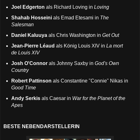
Joel Edgerton
als Richard Loving in
Loving
Shahab Hosseini
als Emad Etesami in
The
Salesman
Daniel Kaluuya
als Chris Washington in
Get Out
Jean-Pierre Léaud
als König Louis XIV in
La mort
de Louis XIV
Josh O'Connor
als Johnny Saxby in
God's Own
Country
Robert Pattinson
als Constantine "Connie" Nikas in
Good Time
Andy Serkis
als Caesar in
War for the Planet of the
Apes
BESTE NEBENDARSTELLERIN