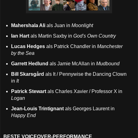
Mahershala Ali
als Juan in
Moonlight
Ian Hart
als Martin Saxby in
God's Own Country
Lucas Hedges
als Patrick Chandler in
Manchester
by the Sea
Garrett Hedlund
als Jamie McAllan in
Mudbound
Bill Skarsgård
als It / Pennywise the Dancing Clown
in
It
Patrick Stewart
als Charles Xavier / Professor X in
Logan
Jean-Louis Trintignant
als Georges Laurent in
Happy End
BESTE VOICEOVER-PERFORMANCE