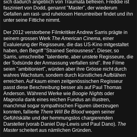
sich dadurch angeblich von Traumata befreien. Freddie ist
fasziniert von Dodd, genannt "Master", der wiederum
Gefallen am rast- und ruhelosen Herumtreiber findet und ihn
unter seine Fittiche nimmt.
Der 2012 verstorbene Filmkritiker Andrew Sarris prägte in
seinem grossen Werk
The American Cinema
, einer
Evaluierung der Regisseure, die das US-Kino mitgestaltet
haben, den Begriff "Strained Seriousness". Dieser, so
Sarris, umschreibe "talentierte, aber unstete Regisseure, die
der Todsünde der Anmassung verfallen sind". Ihre Filme
seien "ambitioniert", würden aber ihre Grösse nicht durch
wahres Wachstum, sondern durch künstliches Aufblähen
erreichen. Auf kaum einen zeitgenössischen Regisseur
passt diese Beschreibung besser als auf Paul Thomas
Anderson. Während Werke wie
Boogie Nights
oder
Magnolia
dank eines reichen Fundus an illustren,
manchmal sogar sympathischen Figuren überzeugen
konnten, fallierte
There Will Be Blood
wegen seiner
Gefühlskälte und der hemmungslos chargierenden
Darsteller (vorab Daniel Day-Lewis und Paul Dano).
The
Master
scheitert aus nämlichen Gründen.