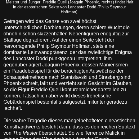
Meister und Jünger: Freddie Quell (Joaquin Phoenix, rechts) findet Halt
in der esoterischen Sekte von Lancaster Dodd (Philip Seymour
Hoffman).
Getragen wird das Ganze von zwei höchst
unterschiedlichen Darbietungen, deren schiere Wucht die
ohnehin schon skizzenhaften Nebenfiguren endgültig zur
Staffage degradieren. Auf der einen Seite steht der
hervorragende Philip Seymour Hoffman, stets eine
dominante Leinwandpräsenz, der das zwielichtige Enigma
des Lancaster Dodd punktgenau interpretiert. Ihm
gegenüber agiert Joaquin Phoenix, dessen Manierismen
ein Paradebeispiel für die berüchtigten Auswüchse der
Schauspielmethode nach Stanislavski und Strasberg sind:
Phoenix schreit, lallt und verzieht sein Gesicht im Glauben,
so die Figur Freddie Quell konturenreicher darstellen zu
können. Tatsächlich aber wirkt dieses frenetische
Gebärdenspiel bestenfalls aufgesetzt, mitunter geradezu
lachhaft.
Die wahre Tragödie dieses mängelbehafteten cineastischen
Kunsthandwerks besteht darin, dass es den reichen Subtext
von
The Master
überschattet. So wie Terrence Malick in