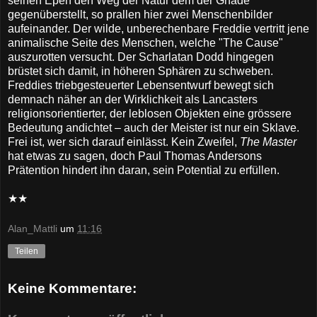
seinen Epen den Weg der Natur dem der Gnade
gegenüberstellt, so prallen hier zwei Menschenbilder
aufeinander. Der wilde, unberechenbare Freddie vertritt jene
animalische Seite des Menschen, welche "The Cause"
auszurotten versucht. Der Scharlatan Dodd hingegen
brüstet sich damit, in höheren Sphären zu schweben.
Freddies triebgesteuerter Lebensentwurf bewegt sich
demnach näher an der Wirklichkeit als Lancasters
religionsorientierter, der leblosen Objekten eine grössere
Bedeutung andichtet – auch der Meister ist nur ein Sklave.
Frei ist, wer sich darauf einlässt. Kein Zweifel,
The Master
hat etwas zu sagen, doch Paul Thomas Andersons
Prätention hindert ihn daran, sein Potential zu erfüllen.
★★
Alan_Mattli
um
11:16
Teilen
Keine Kommentare: