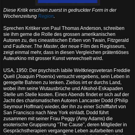
Diese Kritik erschien zuerst in gedruckter Form in der
Wochenzeitung
Region
.
Sprechen Kritiker von Paul Thomas Anderson, schreiben
sie ihm gerne die Rolle des grossen amerikanischen
Autoren zu, des cineastischen Erben von Twain, Fitzgerald
und Faulkner.
The Master
, der neue Film des Regisseurs,
zeigt einmal mehr, dass in diesen Vergleichen prätentiöses
Auteurkino mit grosser Kunst verwechselt wird.
USA, 1950: Der psychisch labile Weltkriegsveteran Freddie
Quell (Joaquin Phoenix) versucht vergebens, sein Leben in
geregelte Bahnen zu lenken. Ziellos irrt er durchs Land,
wobei ihm seine Wutausbrüche und Alkohol-Eskapaden
Stelle um Stelle kosten. Eines Abends findet er sich auf der
Jacht des charismatischen Autoren Lancaster Dodd (Philip
Seymour Hoffman) wieder, der ihn zu einer Schifffahrt von
San Francisco nach New York einlädt. Dodd führt
zusammen mit seiner Frau Peggy (Amy Adams) die
esoterische Gruppierung "The Cause", deren Mitglieder in
Gesprächstherapien vergangene Leben aufarbeiten und