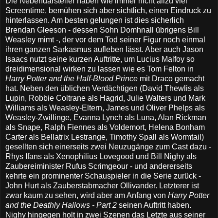
Die Nebendarsteller haben wie immer nicht allzu viel
Screentime, bemühen sich aber sichtlich, einen Eindruck zu
hinterlassen. Am besten gelungen ist dies sicherlich
Brendan Gleeson - dessen Sohn Domhnall übrigens Bill
Weasley mimt -, der vor dem Tod seiner Figur noch einmal
ihren ganzen Sarkasmus aufleben lässt. Aber auch Jason
Isaacs nutzt seine kurzen Auftritte, um Lucius Malfoy so
dreidimensional wirken zu lassen wie es Tom Felton in
Harry Potter and the Half-Blood Prince
mit Draco gemacht
hat. Neben den üblichen Verdächtigen (David Thewlis als
Lupin, Robbie Coltrane als Hagrid, Julie Walters und Mark
Williams als Weasley-Eltern, James und Oliver Phelps als
Weasley-Zwillinge, Evanna Lynch als Luna, Alan Rickman
als Snape, Ralph Fiennes als Voldemort, Helena Bonham
Carter als Bellatrix Lestrange, Timothy Spall als Wormtail)
gesellten sich einerseits zwei Neuzugänge zum Cast dazu -
Rhys Ifans als Xenophilius Lovegood und Bill Nighy als
Zaubereiminister Rufus Scrimgeour - und andererseits
kehrte ein prominenter Schauspieler in die Serie zurück -
John Hurt als Zauberstabmacher Ollivander. Letzterer ist
zwar kaum zu sehen, wird aber am Anfang von
Harry Potter
and the Deathly Hallows - Part 2
seinen Auftritt haben.
Nighy hingegen holt in zwei Szenen das Letzte aus seiner