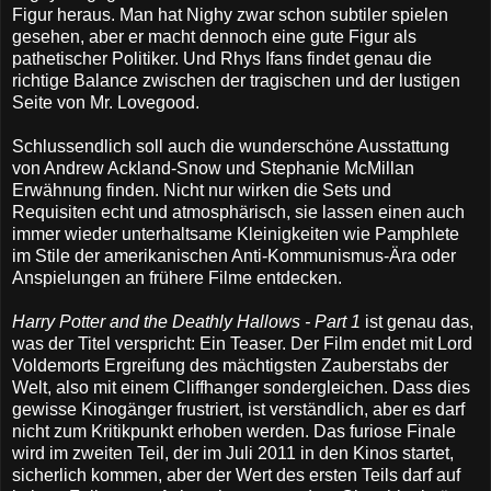
Figur heraus. Man hat Nighy zwar schon subtiler spielen
gesehen, aber er macht dennoch eine gute Figur als
pathetischer Politiker. Und Rhys Ifans findet genau die
richtige Balance zwischen der tragischen und der lustigen
Seite von Mr. Lovegood.
Schlussendlich soll auch die wunderschöne Ausstattung
von Andrew Ackland-Snow und Stephanie McMillan
Erwähnung finden. Nicht nur wirken die Sets und
Requisiten echt und atmosphärisch, sie lassen einen auch
immer wieder unterhaltsame Kleinigkeiten wie Pamphlete
im Stile der amerikanischen Anti-Kommunismus-Ära oder
Anspielungen an frühere Filme entdecken.
Harry Potter and the Deathly Hallows - Part 1
ist genau das,
was der Titel verspricht: Ein Teaser. Der Film endet mit Lord
Voldemorts Ergreifung des mächtigsten Zauberstabs der
Welt, also mit einem Cliffhanger sondergleichen. Dass dies
gewisse Kinogänger frustriert, ist verständlich, aber es darf
nicht zum Kritikpunkt erhoben werden. Das furiose Finale
wird im zweiten Teil, der im Juli 2011 in den Kinos startet,
sicherlich kommen, aber der Wert des ersten Teils darf auf