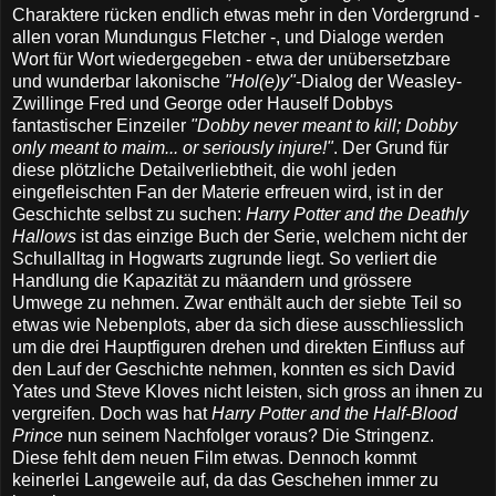
Charaktere rücken endlich etwas mehr in den Vordergrund -
allen voran Mundungus Fletcher -, und Dialoge werden
Wort für Wort wiedergegeben - etwa der unübersetzbare
und wunderbar lakonische
"Hol(e)y"
-Dialog der Weasley-
Zwillinge Fred und George oder Hauself Dobbys
fantastischer Einzeiler
"Dobby never meant to kill; Dobby
only meant to maim... or seriously injure!"
. Der Grund für
diese plötzliche Detailverliebtheit, die wohl jeden
eingefleischten Fan der Materie erfreuen wird, ist in der
Geschichte selbst zu suchen:
Harry Potter and the Deathly
Hallows
ist das einzige Buch der Serie, welchem nicht der
Schullalltag in Hogwarts zugrunde liegt. So verliert die
Handlung die Kapazität zu mäandern und grössere
Umwege zu nehmen. Zwar enthält auch der siebte Teil so
etwas wie Nebenplots, aber da sich diese ausschliesslich
um die drei Hauptfiguren drehen und direkten Einfluss auf
den Lauf der Geschichte nehmen, konnten es sich David
Yates und Steve Kloves nicht leisten, sich gross an ihnen zu
vergreifen. Doch was hat
Harry Potter and the Half-Blood
Prince
nun seinem Nachfolger voraus? Die Stringenz.
Diese fehlt dem neuen Film etwas. Dennoch kommt
keinerlei Langeweile auf, da das Geschehen immer zu