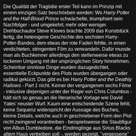
Die Qualität der Tragödie erster Teil kann im Prinzip mit
einem einzigen Satz beschrieben werden: Wo
Harry Potter
and the Half-Blood Prince
schwächelte, triumphiert sein
Nachfolger - und umgekehrt, mehr oder weniger.
Drehbuchautor Steve Kloves brachte 2009 das Kunststück
fertig, die heterogene Geschichte des sechsten Harry-
Potter-Bandes, dem etwas der rote Faden fehlte, in einen
verdichteten, stringenten Film zu verwandeln. Dafür musste
man als Buchkenner allerdings den stellenweise etwas zu
lockeren Umgang mit der ursprünglichen Story hinnehmen.
Scheinbar sinnlose Dinge wurden dazugedichtet,
essentielle Eckpunkte des Plots wurden übergangen oder
radikal gekürzt. Das gibt es bei
Harry Potter and the Deathly
Hallows - Part 1
nicht. Keiner der vergangenen sechs Filme
- inklusive diejenigen unter der Regie von Chris Columbus -
hält sich so genau an die literarische Vorlage wie David
Yates' neuster Wurf. Kaum eine entscheidende Szene fehlt,
keine Sequenz widerspricht der Aussage des Buches,
kleine Details, welche auch in geschriebener Form den Plot
nicht zwingend vorantreiben - beispielsweise die Staubfigur
von Albus Dumbledore, die Eindringlinge aus Sirius Blacks
altem Haus vertreiben soll -, werden gezeigt, "vergessene"