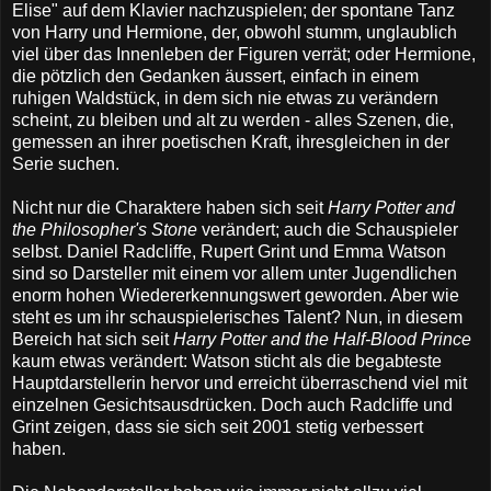
Elise" auf dem Klavier nachzuspielen; der spontane Tanz
von Harry und Hermione, der, obwohl stumm, unglaublich
viel über das Innenleben der Figuren verrät; oder Hermione,
die pötzlich den Gedanken äussert, einfach in einem
ruhigen Waldstück, in dem sich nie etwas zu verändern
scheint, zu bleiben und alt zu werden - alles Szenen, die,
gemessen an ihrer poetischen Kraft, ihresgleichen in der
Serie suchen.
Nicht nur die Charaktere haben sich seit
Harry Potter and
the Philosopher's Stone
verändert; auch die Schauspieler
selbst. Daniel Radcliffe, Rupert Grint und Emma Watson
sind so Darsteller mit einem vor allem unter Jugendlichen
enorm hohen Wiedererkennungswert geworden. Aber wie
steht es um ihr schauspielerisches Talent? Nun, in diesem
Bereich hat sich seit
Harry Potter and the Half-Blood Prince
kaum etwas verändert: Watson sticht als die begabteste
Hauptdarstellerin hervor und erreicht überraschend viel mit
einzelnen Gesichtsausdrücken. Doch auch Radcliffe und
Grint zeigen, dass sie sich seit 2001 stetig verbessert
haben.