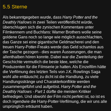
5.5 Sterne
Als bekanntgegeben wurde, dass
Harry Potter and the
Deathly Hallows
in zwei Teilen veröffentlicht würde,
überschlugen sich die zynischen Kommentare unter
Filmkennern und Buchfans: Warner Brothers wolle seine
goldene Gans noch so lange wie möglich ausschlachten,
das Ganze sei eine gigantische Geldmacherei und den
treuen Harry-Potter-Freaks werde das Geld schamlos aus
der Tasche gezogen - dies waren Äusserungen, die man
allenthalben hören konnte. Dabei war die Zweiteilung der
Geschichte vermutlich die beste Idee, welche die
Produzenten für die Filmserie je hatten. Als Einzelfilm hätte
die Verfilmung des letzten Teils von J.K. Rowlings Saga
wohl alle enttäuscht; zu dicht ist die Handlung, zu viele
Handlungsstränge und Charakterkonflikte werden
zusammengeführt und aufgelöst.
Harry Potter and the
Deathly Hallows
- Part 1
dürfte die meisten Kritiker
befriedigen. Und obwohl der Film nicht perfekt ist, so ist es
doch irgendwie die Harry-Potter-Verfilmung, die wir uns alle
ursprünglich erträumt haben.