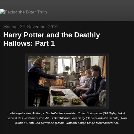
Montag, 22. November 2010
Harry Potter and the Deathly
Hallows: Part 1
Weitergabe des Auftrags: Noch-Zaubereiminister Rufus Scrimgeour (Bill Nighy, links)
verliest das Testament von Albus Dumbledore, der Harry (Daniel Radcliffe, rechts), Ron
(Rupert Grint) und Hermione (Emma Watson) einige Dinge hinterlassen hat.