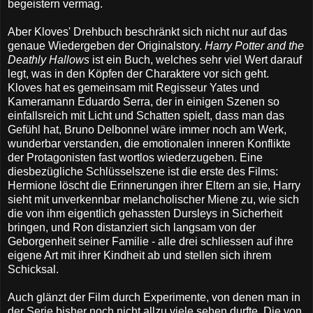
begeistern vermag.
Aber Kloves' Drehbuch beschränkt sich nicht nur auf das
genaue Wiedergeben der Originalstory.
Harry Potter and the
Deathly Hallows
ist ein Buch, welches sehr viel Wert darauf
legt, was in den Köpfen der Charaktere vor sich geht.
Kloves hat es gemeinsam mit Regisseur Yates und
Kameramann Eduardo Serra, der in einigen Szenen so
einfallsreich mit Licht und Schatten spielt, dass man das
Gefühl hat, Bruno Delbonnel wäre immer noch am Werk,
wunderbar verstanden, die emotionalen inneren Konflikte
der Protagonisten fast wortlos wiederzugeben. Eine
diesbezügliche Schlüsselszene ist die erste des Films:
Hermione löscht die Erinnerungen ihrer Eltern an sie, Harry
sieht mit unverkennbar melancholischer Miene zu, wie sich
die von ihm eigentlich gehassten Dursleys in Sicherheit
bringen, und Ron distanziert sich langsam von der
Geborgenheit seiner Familie - alle drei schliessen auf ihre
eigene Art mit ihrer Kindheit ab und stellen sich ihrem
Schicksal.
Auch glänzt der Film durch Experimente, von denen man in
der Serie bisher noch nicht allzu viele sehen durfte. Die von