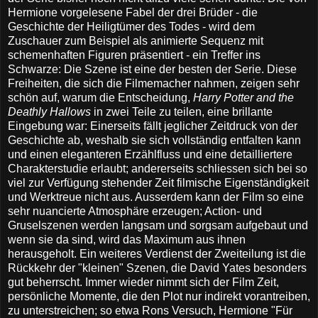
Hermione vorgelesene Fabel der drei Brüder - die
Geschichte der Heiligtümer des Todes - wird dem
Zuschauer zum Beispiel als animierte Sequenz mit
schemenhaften Figuren präsentiert - ein Treffer ins
Schwarze: Die Szene ist eine der besten der Serie. Diese
Freiheiten, die sich die Filmemacher nahmen, zeigen sehr
schön auf, warum die Entscheidung,
Harry Potter and the
Deathly Hallows
in zwei Teile zu teilen, eine brillante
Eingebung war: Einerseits fällt jeglicher Zeitdruck von der
Geschichte ab, weshalb sie sich vollständig entfalten kann
und einen eleganteren Erzählfluss und eine detailliertere
Charakterstudie erlaubt; andererseits schliessen sich bei so
viel zur Verfügung stehender Zeit filmische Eigenständigkeit
und Werktreue nicht aus. Ausserdem kann der Film so eine
sehr nuancierte Atmosphäre erzeugen; Action- und
Gruselszenen werden langsam und sorgsam aufgebaut und
wenn sie da sind, wird das Maximum aus ihnen
herausgeholt. Ein weiteres Verdienst der Zweiteilung ist die
Rückkehr der "kleinen" Szenen, die David Yates besonders
gut beherrscht. Immer wieder nimmt sich der Film Zeit,
persönliche Momente, die den Plot nur indirekt vorantreiben,
zu unterstreichen; so etwa Rons Versuch, Hermione "Für