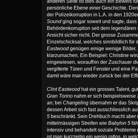
anderen Seite ist dies auch ein Beweis fü
persönliche Ebene einer Geschichte. De
der Polizeikorruption in L.A. in den 1920e
Sound
ging sogar soweit und sagte, dass
Behördenkorruption seit dem legendären
Ansicht sicher nicht. Der grosse Zusamme
Einzelschicksal, welches sinnbildlich für so
Eastwood
genügen einige wenige Bilder, 
klarzumachen. Ein Beispiel: Christine wird
eingewiesen, woraufhin der Zuschauer di
vergitterte Türen und Fenster und eine P
damit wäre man wieder zurück bei der Effi
Clint Eastwood
hat ein grosses Talent, g
Gran Torino
nahm er sich beispielsweise 
an; bei
Changeling
übernahm er das Skri
dessen Arbeit sich fast ausschliesslich a
5
beschränkt. Sein Drehbuch macht aber n
mittelmässigen Streifen wie
Babylon 5
fäh
intensiv und behandelt soziale Probleme 
ist man kurzzeitig ein wenig ratlos, in wel