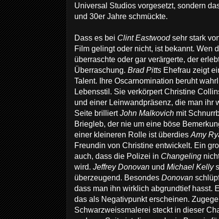
Universal Studios vorgesetzt, sondern da
und 30er Jahre schmückte.
Dass es bei
Clint Eastwood
sehr stark vo
Film gelingt oder nicht, ist bekannt. Wen
überraschte oder gar verärgerte, der erleb
Überraschung.
Brad Pitts
Ehefrau zeigt ei
Talent. Ihre Oscarnomination beruht wahrl
Lebensstil. Sie verkörpert Christine Collin
und einer Leinwandpräsenz, die man ihr wo
Seite brilliert
John Malkovich
mit Schnurr
Briegleb, der nie um eine böse Bemerkung
einer kleineren Rolle ist überdies
Amy R
Freundin von Christine entwickelt. Ein g
auch, dass die Polizei in
Changeling
nich
wird.
Jeffrey Donovan
und
Michael Kelly
s
überzeugend
. Besondes
Donovan
schlüp
dass man ihn wirklich abgrundtief hasst.
das als Negativpunkt erscheinen. Zugege
Schwarzweissmalerei steckt in dieser Cha