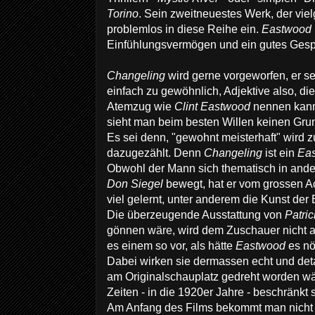
Torino
. Sein zweitneuestes Werk, der vie
problemlos in diese Reihe ein.
Eastwood
Einfühlungsvermögen und ein gutes Gespü
Changeling
wird gerne vorgeworfen, er se
einfach zu gewöhnlich, Adjektive also, di
Atemzug wie
Clint Eastwood
nennen kann
sieht man beim besten Willen keinen Gru
Es sei denn, "gewohnt meisterhaft" wird 
dazugezählt. Denn
Changeling
ist ein
Ea
Obwohl der Mann sich thematisch in ander
Don Siegel
bewegt, hat er vom grossen A
viel gelernt, unter anderem die Kunst der
Die überzeugende Ausstattung von
Patric
gönnen wäre, wird dem Zuschauer nicht 
es einem so vor, als hätte
Eastwood
es nö
Dabei wirken sie dermassen echt und detai
am Originalschauplatz gedreht worden wä
Zeiten - in die 1920er Jahre - beschränkt 
Am Anfang des Films bekommt man nicht