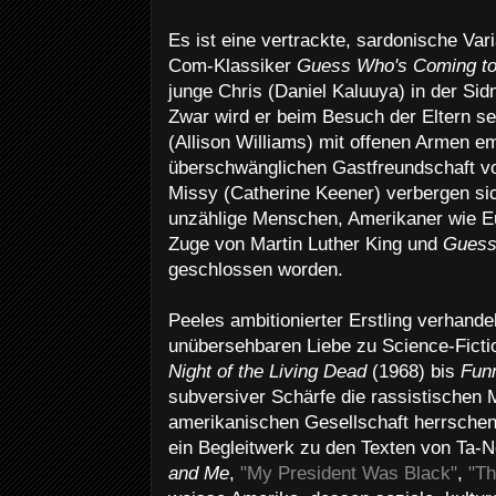
Es ist eine vertrackte, sardonische Va
Com-Klassiker
Guess Who's Coming to
junge Chris (Daniel Kaluuya) in der Sidn
Zwar wird er beim Besuch der Eltern s
(Allison Williams) mit offenen Armen e
überschwänglichen Gastfreundschaft vo
Missy (Catherine Keener) verbergen sic
unzählige Menschen, Amerikaner wie E
Zuge von Martin Luther King und
Guess
geschlossen worden.
Peeles ambitionierter Erstling verhande
unübersehbaren Liebe zu Science-Ficti
Night of the Living Dead
(1968) bis
Fun
subversiver Schärfe die rassistischen 
amerikanischen Gesellschaft herrsche
ein Begleitwerk zu den Texten von Ta-N
and Me
,
"My President Was Black"
,
"Th