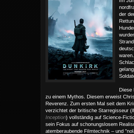
Im Jun
nordfr
der de
Rettun
Hunder
wurden
Strand
deutsc
waren.
Schlac
gelang
Soldat
Diese 
zu einem Mythos. Diesem erweist Chri
Reverenz. Zum ersten Mal seit dem Krim
verzichtet der britische Starregisseur (
Inception
) vollständig auf Science-Fict
sein Fokus auf schonungslosem Realis
atemberaubende Filmtechnik – und "nolan