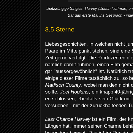
Spitzzüngige Singles: Harvey (Dustin Hoffman) 
Bar das erste Mal ins Gespräch - ind
3.5 Sterne
Liebesgeschichten, in welchen nicht ju
Paare im Mittelpunkt stehen, sind eine S
Zeit gerne verfolgt. Die Produzenten di
nämlich damit rühmen, einen Film gema
gar "aussergewöhnlich" ist. Natürlich t
einige dieser Filme tatsächlich zu, so 
Madison County
, wobei man den nicht 
sollte.
Joel Hopkins
, ein knapp 40-jähri
entschlossen, ebenfalls sein Glück mit
versuchen - mit der zurückhaltenden T
Last Chance Harvey
ist ein Film, der k
Längen hat, immer seinen Charme behäl
besonders bewegt. Das ist im Prinzip 