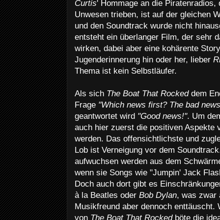
Curtis
' Hommage an die Piratenradios, 
Unwesen trieben, ist auf der gleichen 
und den Soundtrack wurde nicht hinaus
entsteht ein überlanger Film, der sehr 
wirken, dabei aber eine kohärente Story 
Jugenderinnerung hin oder her, lieber
R
Thema ist kein Selbstläufer.
Als sich
The Boat That Rocked
dem Ende
Frage
"Which news first? The bad news
geantwortet wird
"Good news!"
. Um dem
auch hier zuerst die positiven Aspekte
werden. Das offensichtlichste und zugl
Lob ist Verneigung vor dem Soundtrack.
aufwuchsen werden aus dem Schwärme
wenn sie Songs wie "Jumpin' Jack Flas
Doch auch dort gibt es Einschränkungen
à la Beatles oder
Bob Dylan
, was zwar 
Musikfreund aber dennoch enttäuscht. 
von
The Boat That Rocked
böte die ide