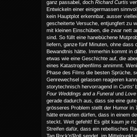
ganz passabel, doch
Richard Curtis
ver
Entwickeln einer einigermassen sinnvoll
kein Hauptplot erkennbar, ausser viellei
gescheiterte Versuche, entjungfert zu 
mit kleinen Einschüben, die zwar nett 
sind. So füllt eine hanebüchene Mutpro
liefern, ganze fünf Minuten, ohne dass
Bewandtnis hätte. Immerhin kommt in d
etwas wie eine Geschichte auf, die abe
eines Katastrophenfilms annimmt. Wenig
Phase des Films die besten Sprüche, s
Genrewechsel gelassen reagieren kan
storytechnisch hervorragend in
Curtis
'
Four Weddings and a Funeral
und
Love
gerade dadurch aus, dass sie eine gute 
grösseres Problem stellt der Humor in
hätte erwarten dürfen, dass in einem de
steckt. Weit gefehlt! Es gibt kaum je ri
Streifen dafür, dass ein rebellisches 
Tag Rock'n'Roll sendet, im Mittelpunkt 