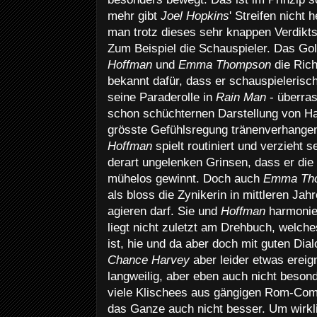
mehr gibt
Joel Hopkins
' Streifen nicht 
man trotz dieses sehr knappen Verdikt
Zum Beispiel die Schauspieler. Das Go
Hoffman
und
Emma Thompson
die Rich
bekannt dafür, dass er schauspielerisch
seine Paraderolle in
Rain Man
- überras
schon schüchternen Darstellung von H
grösste Gefühlsregung tränenverhangen
Hoffman
spielt routiniert und verzieht
derart ungelenken Grinsen, dass er di
mühelos gewinnt. Doch auch
Emma Th
als bloss die Zynikerin in mittleren Jah
agieren darf. Sie und
Hoffman
harmonier
liegt nicht zuletzt am Drehbuch, welch
ist, hie und da aber doch mit guten Dia
Chance Harvey
aber leider etwas ereig
langweilig, aber eben auch nicht beso
viele Klischees aus gängigen Rom-Co
das Ganze auch nicht besser. Um wirkl