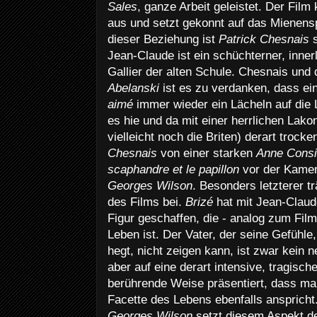
Sales
, ganze Arbeit geleistet. Der Film
aus und setzt gekonnt auf das Mienenspi
dieser Beziehung ist
Patrick Chesnais
s
Jean-Claude ist ein schüchterner, inne
Gallier der alten Schule. Chesnais un
Abelanski
ist es zu verdanken, dass e
aimé
immer wieder ein Lächeln auf die
es hie und da mit einer herrlichen Lako
vielleicht noch die Briten) derart troc
Chesnais
von einer starken
Anne Cons
scaphandre et le papillon
vor der Kamer
Georges Wilson
. Besonders letzterer t
des Films bei.
Brizé
hat mit Jean-Claud
Figur geschaffen, die - analog zum Fil
Leben ist. Der Vater, der seine Gefühl
hegt, nicht zeigen kann, ist zwar kein n
aber auf eine derart intensive, tragisch
berührende Weise präsentiert, dass m
Facette des Lebens ebenfalls ansprich
Georges Wilson
setzt diesem Aspekt de