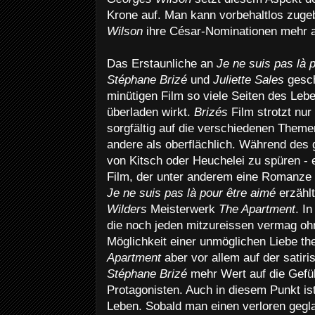
Krone auf. Man kann vorbehaltlos zug
Wilson
ihre César-Nominationen mehr a
Das Erstaunliche an
Je ne suis pas là 
Stéphane Brizé
und
Juliette Sales
gesch
minütigen Film so viele Seiten des Leb
überladen wirkt.
Brizés
Film strotzt nur
sorgfältig auf die verschiedenen Themen
andere als oberflächlich. Während des 
von Kitsch oder Heuchelei zu spüren - e
Film, der unter anderem eine Romanze i
Je ne suis pas là pour être aimé
erzählt
Wilders
Meisterwerk
The Apartment
. I
die noch jeden mitzureissen vermag ohn
Möglichkeit einer unmöglichen Liebe t
Apartment
aber vor allem auf der satiri
Stéphane Brizé
mehr Wert auf die Gefü
Protagonisten. Auch in diesem Punkt is
Leben. Sobald man einen verloren gegl