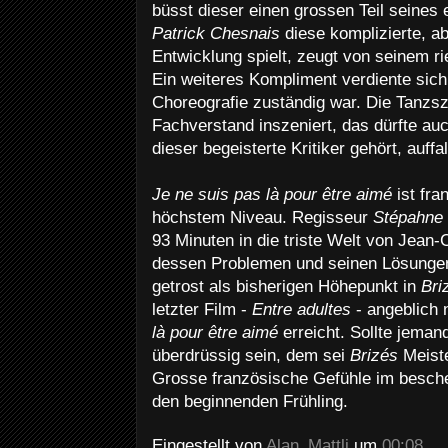
büsst dieser einen grossen Teil seines
Patrick Chesnais
diese komplizierte, a
Entwicklung spielt, zeugt von seinem ri
Ein weiteres Kompliment verdiente sich 
Choreografie zuständig war. Die Tanzsz
Fachverstand inszeniert, das dürfte au
dieser begeisterte Kritiker gehört, auffal
Je ne suis pas là pour être aimé
ist fra
höchstem Niveau. Regisseur
Stépahne 
93 Minuten in die triste Welt von Jean-
dessen Problemen und seinen Lösungen
getrost als bisherigen Höhepunkt in
Bri
letzter Film -
Entre adultes
- angeblich 
là pour être aimé
erreicht. Sollte jema
überdrüssig sein, dem sei
Brizés
Meist
Grosse französische Gefühle im besch
den beginnenden Frühling.
Eingestellt von
Alan_Mattli
um
00:08