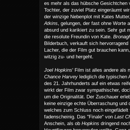
es mehr als das hübsche Gesichtchen
Tochter, der zuviel Platz eingeräumt wi
der winzige Nebenplot mit Kates Mutter
Atkins
, gelungen, der fast ohne Worte 
absurd und karikiert zu sein. Sehr gut
die resolute Freundin von Kate.
Bronagh
Bilderbuch, verkauft sich hervorragend 
Lacher, die der Film gut brauchen kann,
witzig zu- und hergeht.
Joel Hopkins
' Film ist alles andere al
Chance Harvey
lediglich die typische
des 21. Jahrhunderts auf ein etwas rei
wirkt der Film zwar sympathischer, doch
um die Originalität. Der Zuschauer erl
keine einzige echte Überraschung und 
welches zum Schluss noch eingefädelt w
fadenscheinig. Das "Finale" von
Last C
Anschein, als ob
Hopkins
dringend noc