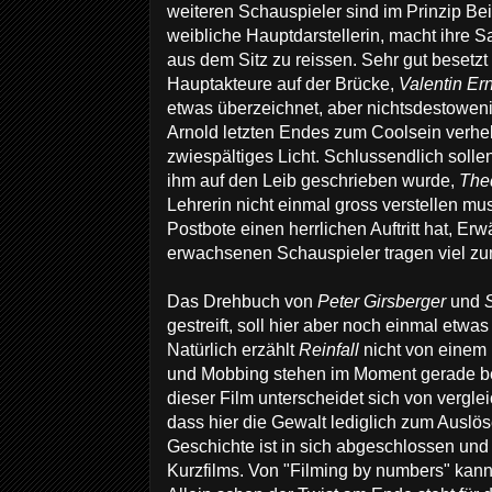
weiteren Schauspieler sind im Prinzip B
weibliche Hauptdarstellerin, macht ihre S
aus dem Sitz zu reissen. Sehr gut besetzt
Hauptakteure auf der Brücke,
Valentin Er
etwas überzeichnet, aber nichtsdestoweni
Arnold letzten Endes zum Coolsein verhelf
zwiespältiges Licht. Schlussendlich soll
ihm auf den Leib geschrieben wurde,
The
Lehrerin nicht einmal gross verstellen mu
Postbote einen herrlichen Auftritt hat, E
erwachsenen Schauspieler tragen viel z
Das Drehbuch von
Peter Girsberger
und
gestreift, soll hier aber noch einmal etwa
Natürlich erzählt
Reinfall
nicht von eine
und Mobbing stehen im Moment gerade be
dieser Film unterscheidet sich von vergle
dass hier die Gewalt lediglich zum Auslös
Geschichte ist in sich abgeschlossen und 
Kurzfilms. Von "Filming by numbers" kan