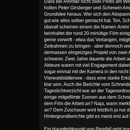
Dass bei
Reinfall
nicht zwei Profis am We
holten
Peter Girsberger
und
Scherwin Ami
Grundidee heraus. Wer sich den Abspann a
gut wie alles selber gemacht hat. Ton, Sc
überall scheinen einem die Namen
Amin
beinhaltet der rund 20-minütige Film eini
gerne vorwirft - etwa das Verlangen, mögli
Zeitrahmen zu bringen - aber dennoch wie
dermassen ehrgeiziges Projekt von zwei 
schwerer. Zwei Jahre dauerte die Arbeit a
Akteure waren mit viel Engagement dabe
sogar einmal mit der Kamera in den nich
Vierwaldstättersee - dass eine starke Erk
klar sein. Auch die Berichte vom Schneid
Tageslichtverzicht war an der Tagesordnu
einige mitgefilmte Szenen aus dem Schn
dem Film die Arbeit an? Naja, wann merkt
an? Dem Zuschauer wird letztlich ja nur da
Hintergrundberichte gibt es meist erst au
Ein Hauptkritikpunkt von
Reinfall
geht iro