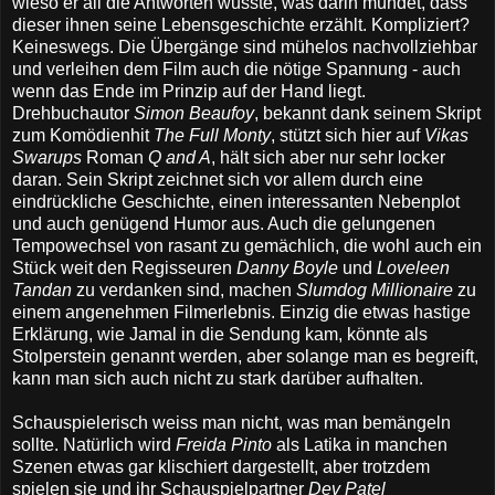
wieso er all die Antworten wusste, was darin mündet, dass
dieser ihnen seine Lebensgeschichte erzählt. Kompliziert?
Keineswegs. Die Übergänge sind mühelos nachvollziehbar
und verleihen dem Film auch die nötige Spannung - auch
wenn das Ende im Prinzip auf der Hand liegt.
Drehbuchautor
Simon Beaufoy
, bekannt dank seinem Skript
zum Komödienhit
The Full Monty
, stützt sich hier auf
Vikas
Swarups
Roman
Q and A
, hält sich aber nur sehr locker
daran. Sein Skript zeichnet sich vor allem durch eine
eindrückliche Geschichte, einen interessanten Nebenplot
und auch genügend Humor aus. Auch die gelungenen
Tempowechsel von rasant zu gemächlich, die wohl auch ein
Stück weit den Regisseuren
Danny Boyle
und
Loveleen
Tandan
zu verdanken sind, machen
Slumdog Millionaire
zu
einem angenehmen Filmerlebnis. Einzig die etwas hastige
Erklärung, wie Jamal in die Sendung kam, könnte als
Stolperstein genannt werden, aber solange man es begreift,
kann man sich auch nicht zu stark darüber aufhalten.
Schauspielerisch weiss man nicht, was man bemängeln
sollte. Natürlich wird
Freida Pinto
als Latika in manchen
Szenen etwas gar klischiert dargestellt, aber trotzdem
spielen sie und ihr Schauspielpartner
Dev Patel