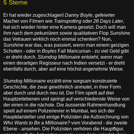
5 Sterne
Er hat wieder zugeschlagen!
Danny Boyle
, gefeierter
Macher von Filmen wie
Trainspotting
oder
28 Days Later
,
hat sich wieder hinter eine Kamera gesetzt. Doch will man
ihm nach dem pekuniären sowie qualitativen Flop
Sunshine
das Vetrauen wirklich noch einmal schenken? Nun,
Sunshine
war das, was passiert, wenn man einem geizigen
Schotten - oder in
Boyles
Fall Mancunian - zu viel Geld gibt
- er dreht durch.
Slumdog Millionaire
entsteht, wenn man
einen derartigen Regisseur nach Indien versetzt - er dreht
ebenfalls durch, aber auf eine höchst angenehme Weise.
Slumdog Millionaire
erzählt eine sorgsam konstruierte
Geschichte, die zwar gewöhnlich anmutet, in ihrer Form
aber durch und durch neu ist. Der Film spielt auf drei
Hauptzeitebenen und springt auf verschiedenste Weise von
der einen in die nächste. Die äusserste Rahmenhandlung
spielt auf einem Polizeirevier in Mumbai, wo sich der
Hauptdarsteller und einige Polizisten die Aufzeichnung von
Who Wants to Be a Millionaire?
vom Vorabend - die zweite
Ebene - ansehen. Die Polizisten verhören die Hauptfigur,