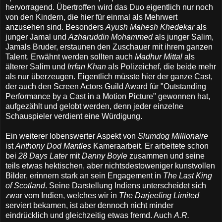
hervorragend. Übertroffen wird das Duo eigentlich nur noch
von den Kindern, die hier für einmal als Mehrwert
anzusehen sind. Besonders
Ayush Mahesh Khedekar
als
junger Jamal und
Azharuddin Mohammed
als junger Salim,
Jamals Bruder, erstaunen den Zuschauer mit ihrem ganzen
Talent. Erwähnt werden sollten auch
Madhur Mittal
als
älterer Salim und
Irrfan Khan
als Polizeichef, die beide mehr
als nur überzeugen. Eigentlich müsste hier der ganze Cast,
der auch den Screen Actors Guild Award für "Outstanding
Performance by a Cast in a Motion Picture" gewonnen hat,
aufgezählt und gelobt werden, denn jeder einzelne
Schauspieler verdient eine Würdigung.
Ein weiterer lobenswerter Aspekt von
Slumdog Millionaire
ist
Anthony Dod Mantles
Kameraarbeit. Er arbeitete schon
bei
28 Days Later
mit
Danny Boyle
zusammen und seine
teils etwas hektischen, aber nichtsdestoweniger kunstvollen
Bilder, erinnern stark an sein Engagement in
The Last King
of Scotland
. Seine Darstellung Indiens unterscheidet sich
zwar vom Indien, welches wir in
The Darjeeling Limited
serviert bekamen, ist aber dennoch nicht minder
eindrücklich und gleichzeitig etwas fremd. Auch
A.R.