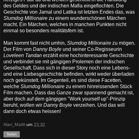
des Geldes und der indischen Mafia eingeflochten. Die
Geschichte von Jamal und Latika ist letzten Endes das, was
Slumdog Millionaire
zu einem wunderschönen Märchen
macht. Ein Märchen, welches in manchen Punkten nicht
einmal so besonders realitätsfern ist.
Man kommt fast nicht umhin,
Slumdog Millionaire
zu mögen.
Der Film von
Danny Boyle
und seiner Co-Regisseurin
Loveleen Tandan
erzählt eine hochinteressante Geschichte
und verbindet sie mit gängigen Prolemen der indischen
Gesellschaft. Dass sich in dieser Story noch eine Lebens-
und eine Liebesgeschichte befinden, wirkt weder überladen
noch gekünstelt. Im Gegenteil, es sind diese Facetten,
welche
Slumdog Millionaire
zu einem hinreissenden Stück
Film machen. Dass das Ganze zwar spannend gemacht ist,
aber doch auf dem gängigen "Work yourself up"-Prinzip
beruht, wollen wir
Danny Boyle
verzeihen. Und das will
dann doch etwas heissen!
Alan_Mattli
um
23:30
Teilen