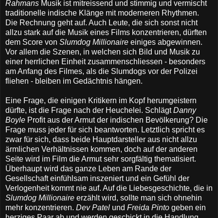
Rahmans
Musik ist mitreissend und stimmig und vermischt
traditionelle indische Klänge mit moderneren Rhythmen.
Die Rechnung geht auf. Auch Leute, die sich sonst nicht
allzu stark auf die Musik eines Films konzentrieren, dürften
dem Score von
Slumdog Millionaire
einiges abgewinnen.
Vor allem die Szenen, in welchen sich Bild und Musik zu
einer herrlichen Einheit zusammenschliessen - besonders
am Anfang des Filmes, als die Slumdogs vor der Polizei
fliehen - bleiben im Gedächtnis hängen.
Eine Frage, die einigen Kritikern im Kopf herumgeistern
dürfte, ist die Frage nach der Heuchelei. Schlägt
Danny
Boyle
Profit aus der Armut der indischen Bevölkerung? Die
Frage muss jeder für sich beantworten. Letztlich spricht es
zwar für sich, dass beide Hauptdarsteller aus nicht allzu
ärmlichen Verhältnissen kommen, doch auf der anderen
Seite wird im Film die Armut sehr sorgfältig thematisiert.
Überhaupt wird das ganze Leben am Rande der
Gesellschaft einfühlsam inszeniert und ein Gefühl der
Verlogenheit kommt nie auf. Auf die Liebesgeschichte, die in
Slumdog Millionaire
erzählt wird, sollte man sich ohnehin
mehr konzentrieren.
Dev Patel
und
Freida Pinto
geben ein
herziges Paar ab und werden geschickt in die Handlung