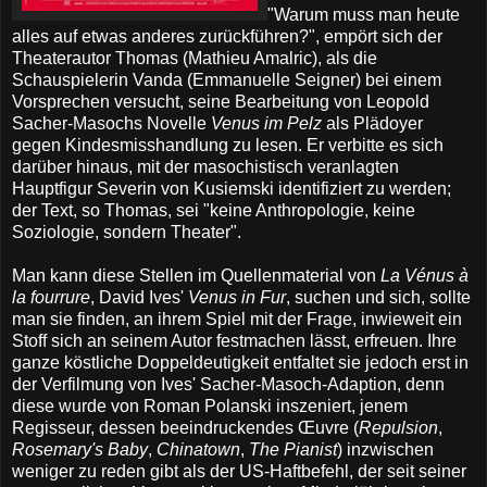
"Warum muss man heute
alles auf etwas anderes zurückführen?", empört sich der
Theaterautor Thomas (Mathieu Amalric), als die
Schauspielerin Vanda (Emmanuelle Seigner) bei einem
Vorsprechen versucht, seine Bearbeitung von Leopold
Sacher-Masochs Novelle
Venus im Pelz
als Plädoyer
gegen Kindesmisshandlung zu lesen. Er verbitte es sich
darüber hinaus, mit der masochistisch veranlagten
Hauptfigur Severin von Kusiemski identifiziert zu werden;
der Text, so Thomas, sei "keine Anthropologie, keine
Soziologie, sondern Theater".
Man kann diese Stellen im Quellenmaterial von
La Vénus à
la fourrure
, David Ives'
Venus in Fur
, suchen und sich, sollte
man sie finden, an ihrem Spiel mit der Frage, inwieweit ein
Stoff sich an seinem Autor festmachen lässt, erfreuen. Ihre
ganze köstliche Doppeldeutigkeit entfaltet sie jedoch erst in
der Verfilmung von Ives' Sacher-Masoch-Adaption, denn
diese wurde von Roman Polanski inszeniert, jenem
Regisseur, dessen beeindruckendes Œuvre (
Repulsion
,
Rosemary's Baby
,
Chinatown
,
The Pianist
) inzwischen
weniger zu reden gibt als der US-Haftbefehl, der seit seiner