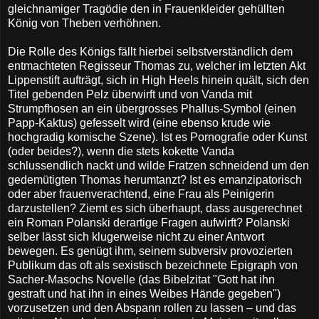
gleichnamiger Tragödie den in Frauenkleider gehüllten
König von Theben verhöhnen.
Die Rolle des Königs fällt hierbei selbstverständlich dem
entmachteten Regisseur Thomas zu, welcher im letzten Akt
Lippenstift aufträgt, sich in High Heels hinein quält, sich den
Titel gebenden Pelz überwirft und von Vanda mit
Strumpfhosen an ein übergrosses Phallus-Symbol (einen
Papp-Kaktus) gefesselt wird (eine ebenso krude wie
hochgradig komische Szene). Ist es Pornografie oder Kunst
(oder beides?), wenn die stets kokette Vanda
schlussendlich nackt und wilde Fratzen schneidend um den
gedemütigten Thomas herumtanzt? Ist es emanzipatorisch
oder aber frauenverachtend, eine Frau als Peinigerin
darzustellen? Ziemt es sich überhaupt, dass ausgerechnet
ein Roman Polanski derartige Fragen aufwirft? Polanski
selber lässt sich klugerweise nicht zu einer Antwort
bewegen. Es genügt ihm, seinem subversiv provozierten
Publikum das oft als sexistisch bezeichnete Epigraph von
Sacher-Masochs Novelle (das Bibelzitat "Gott hat ihn
gestraft und hat ihn in eines Weibes Hände gegeben")
vorzusetzen und den Abspann rollen zu lassen – und das