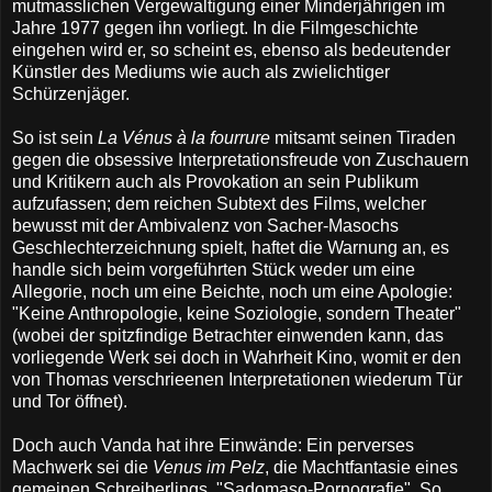
mutmasslichen Vergewaltigung einer Minderjährigen im
Jahre
1977 gegen ihn vorliegt. In die Filmgeschichte
eingehen wird er, so scheint es, ebenso als bedeutender
Künstler des Mediums wie auch als zwielichtiger
Schürzenjäger.
So ist sein
La Vénus à la fourrure
mitsamt seinen Tiraden
gegen die obsessive Interpretationsfreude von Zuschauern
und Kritikern auch als Provokation an sein Publikum
aufzufassen; dem reichen Subtext des Films, welcher
bewusst mit der Ambivalenz von Sacher-Masochs
Geschlechterzeichnung spielt, haftet die Warnung
an, es
handle sich beim vorgeführten Stück weder um eine
Allegorie, noch um eine Beichte, noch um eine Apologie:
"Keine Anthropologie, keine Soziologie, sondern Theater"
(wobei der spitzfindige Betrachter einwenden kann, das
vorliegende Werk sei doch in Wahrheit Kino, womit er den
von Thomas verschrieenen Interpretationen wiederum Tür
und Tor öffnet).
Doch auch Vanda hat ihre Einwände: Ein perverses
Machwerk sei die
Venus im Pelz
, die Machtfantasie eines
gemeinen Schreiberlings, "Sadomaso-Pornografie". So