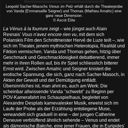
Leopold Sacher-Masochs
Venus im Pelz
erhält durch die Theaterprobe
von Vanda (Emmanuelle Seigner) und Thomas (Mathieu Amalric) eine
ganz neue Dimension.
© Ascot Elite
La Vénus à la fourrure
zeigt – wie jüngst auch Alain
Resnais'
Vous n'avez encore rien vu
, mit dem sich
Polanskis Film den Schnittmeister Hervé de Luze teilt –, wie
sich im Theater, jenem mythischen Heterotopia, Realität und
Fiktion vermischen. Vanda und Thomas gehen, hitzig über
Geschmack und Geschmacklosigkeit debattierend, immer
mehr in ihren Rollen auf, bis ihr Spiel schliesslich bitterer
Ernst wird. Zwischen Amalric und Seigner knistert die
erotische Spannung, die sich, ganz nach Sacher-Masoch, in
Akten der Gewalt und der Demütigung entlädt.
Übersinnliches ist, man ahnt es, auch am Werk: Die
scheinbar allwissende Vanda "schwebt" zu Beginn per
POV-Kamerafahrt ins Schauspielhaus, begleitet von
Alexandre Desplats
karnevalesker Musik, erweist sich im
Laufe der Probe als der Erzählung entstiegene Muse,
verwandelt sich graduell in eine – der jungen Catherine
Deneuve verblüffend ähnlich sehende – Venus und endet
als dämonische
Bakche
, eine jener Frauen, die in Euripides'