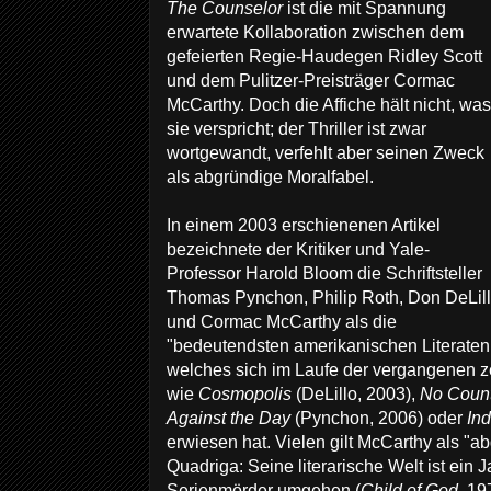
The Counselor
ist die mit Spannung
erwartete Kollaboration zwischen dem
gefeierten Regie-Haudegen Ridley Scott
und dem Pulitzer-Preisträger Cormac
McCarthy. Doch die Affiche hält nicht, was
sie verspricht; der Thriller ist zwar
wortgewandt, verfehlt aber seinen Zweck
als abgründige Moralfabel.
In einem 2003 erschienenen Artikel
bezeichnete der Kritiker und Yale-
Professor Harold Bloom die Schriftsteller
Thomas Pynchon, Philip Roth, Don DeLil
und Cormac McCarthy als die
"bedeutendsten amerikanischen Literaten 
welches sich im Laufe der vergangenen 
wie
Cosmopolis
(DeLillo, 2003),
No Count
Against the Day
(Pynchon, 2006) oder
Ind
erwiesen hat. Vielen gilt McCarthy als "ab
Quadriga: Seine literarische Welt ist ein 
Serienmörder umgehen (
Child of God
, 19