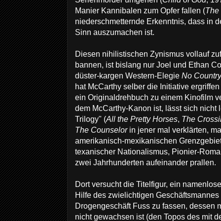
Manier Kannibalen zum Opfer fallen (
The
niederschmetternde Erkenntnis, dass in d
Sinn auszumachen ist.
Diesen nihilistischen Zynismus vollauf zu
bannen, ist bislang nur Joel und Ethan Co
düster-kargen Western-Elegie
No Country
hat McCarthy selber die Initiative ergriff
ein Originaldrehbuch zu einem Kinofilm v
dem McCarthy-Kanon ist, lässt sich nicht
Trilogy" (
All the Pretty Horses
,
The Crossi
The Counselor
in jener mal verklärten, m
amerikanisch-mexikanischen Grenzgebiet
texanischer Nationalismus, Pionier-Roma
zwei Jahrhunderten aufeinander prallen.
Dort versucht die Titelfigur, ein namenlos
Hilfe des zwielichtigen Geschäftsmannes
Drogengeschäft Fuss zu fassen, dessen m
nicht gewachsen ist (den Topos des mit