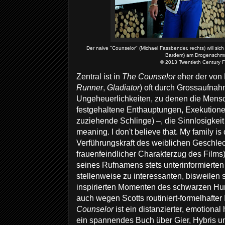
Der naive "Counselor" (Michael Fassbender, rechts) will sic
Bardem) am Drogenschmu
© 2013 Twentieth Century F
Zentral ist in
The Counselor
eher der von 
Runner
,
Gladiator
) oft durch Grossaufnah
Ungeheuerlichkeiten, zu denen die Menschh
festgehaltene Enthauptungen, Exekutionen
zuziehende Schlinge) –, die Sinnlosigkeit
meaning. I don't believe that. My family is
Verführungskraft des weiblichen Geschl
frauenfeindlicher Charakterzug des Films) 
seines Rufnamens stets unterinformierten 
stellenweise zu interessanten, bisweilen
inspirierten Momenten des schwarzen Hu
auch wegen Scotts routiniert-formelhafte
Counselor
ist ein distanzierter, emotiona
ein spannendes Buch über Gier, Hybris u