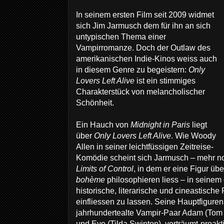
In seinem ersten Film seit 2009 widmet
sich Jim Jarmusch dem für ihn an sich
untypischen Thema einer
Vampirromanze. Doch der Outlaw des
amerikanischen Indie-Kinos weiss auch
in diesem Genre zu begeistern:
Only
Lovers Left Alive
ist ein stimmiges
Charakterstück von melancholischer
Schönheit.
Ein Hauch von
Midnight in Paris
liegt
über
Only Lovers Left Alive
. Wie Woody
Allen in seiner leichtfüssigen Zeitreise-
Komödie scheint sich Jarmusch – mehr n
Limits of Control
, in dem er eine Figur üb
bohème
philosophieren liess – in seinem e
historische, literarische und cineastisch
einfliessen zu lassen. Seine Hauptfiguren,
jahrhundertealte Vampir-Paar Adam (Tom H
und Eve (Tilda Swinton), verträumt-proaktiv