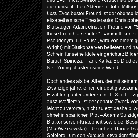
die menschlichen Akteure in John Milton
Lost
. Eves bester Freund ist der ebenso l
elisabethanische Theaterautor Christophe
Blutsauger; Adam, einst ein Freund von 
those French arseholes", sammelt ikonisc
Pseudonym "Dr. Faust", wird von einem ge
Wright) mit Blutkonserven beliefert und h
Schrein für seine Idole eingerichtet: Bil
Baruch Spinoza, Frank Kafka, Bo Diddley,
Neil Young pflastern seine Wand.
Doch anders als bei Allen, der mit seine
Zwanzigerjahre, einen eindeutig auszum
Erzählung unter anderen mit F. Scott Fitz
auszustaffieren, ist der genaue Zweck v
leicht zu verorten, nicht zuletzt deshalb, w
ohnehin spärlichen Plot – Adams Suizid
Blutkonserven-Knappheit sowie der Besu
(Mia Wasikowska) – beziehen. Handelt sic
Spielerei, um den Versuch, etwa dem fil