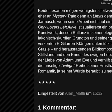
© filmcoo
Beide Lesarten mögen wenigstens teilweis
eher an
Mystery Train
denn an
Limits
gema
Jarmusch, wenn seine Arbeit nicht auf ei
Only Lovers Left Alive
ist zuallererst ein 
Kunstwerk, dessen Brillanz in seiner ele
lakonisch-skurrilen Grundton und seiner 
verzerrten E-Gitarren-Klängen unterstützte
Grazie – und herausragenden Bildkomposi
Stillstand und den Ennui des ewigen Leb
der Liebe von Adam und Eve und verhilft
die unselige
Twilight
-Reihe seiner Ernstha
Romantik, ja seiner Würde beraubt, zu neu
★★★★★
Eingestellt von
Alan_Mattli
um
15:32
1 Kommentar: