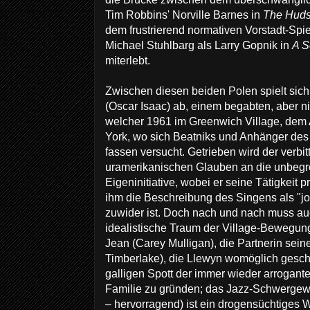
Tim Robbins' Norville Barnes in
The Huds
dem frustrierend normativen Vorstadt-Spi
Michael Stuhlbarg als Larry Gopnik in
A S
miterlebt.
Zwischen diesen beiden Polen spielt sic
(Oscar Isaac) ab, einem begabten, aber ni
welcher 1961 im Greenwich Village, dem 
York, wo sich Beatniks und Anhänger des
fassen versucht. Getrieben wird der verbi
uramerikanischen Glauben an die unbegr
Eigeninitiative, wobei er seine Tätigkeit 
ihm die Beschreibung des Singens als "jo
zuwider ist. Doch nach und nach muss auch
idealistische Traum der Village-Bewegung
Jean (Carey Mulligan), die Partnerin sein
Timberlake), die Llewyn womöglich gesch
galligen Spott der immer wieder arroganten
Familie zu gründen; das Jazz-Schwerge
– hervorragend) ist ein drogensüchtiges 