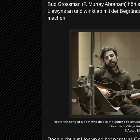
Bud Grossman (F. Murray Abraham) hört s
Llewyns an und winkt ab mit der Begründu
machen.
"Heard the song of a poet who died in the gutter": Folkmusike
Greenwich Village d
© Ascot El
Doch nicht nur Llewyn selber passt ins C