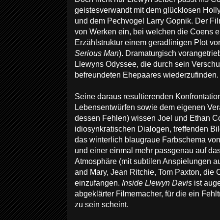
geistesverwandt mit dem glücklosen Holl
und dem Pechvogel Larry Gopnik. Der Film
von Werken ein, bei welchen die Coens ei
Erzählstruktur einem geradlinigen Plot vo
Serious Man
). Dramaturgisch vorangetri
Llewyns Odyssee, die durch sein Verschu
befreundeten Ehepaares wiederzufinden.
Seine daraus resultierenden Konfrontati
Lebensentwürfen sowie dem eigenen Ver
dessen Fehlen) wissen Joel und Ethan Co
idiosynkratischen Dialogen, treffenden Bi
das winterlich blaugraue Farbschema v
und einer einmal mehr passgenau auf das 
Atmosphäre (mit subtilen Anspielungen au
and Mary, Jean Ritchie, Tom Paxton, die 
einzufangen.
Inside Llewyn Davis
ist aug
abgeklärter Filmemacher, für die ein Fehl
zu sein scheint.