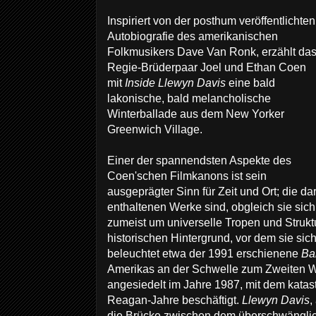
Inspiriert von der posthum veröffentlichten
Autobiografie des amerikanischen
Folkmusikers Dave Van Ronk, erzählt da
Regie-Brüderpaar Joel und Ethan Coen
mit
Inside Llewyn Davis
eine bald
lakonische, bald melancholische
Winterballade aus dem New Yorker
Greenwich Village.
Einer der spannendsten Aspekte des
Coen'schen Filmkanons ist sein
ausgeprägter Sinn für Zeit und Ort; die da
enthaltenen Werke sind, obgleich sie sich
zumeist um universelle Tropen und Strukt
historischen Hintergrund, vor dem sie sic
beleuchtet etwa der 1991 erschienene
Ba
Amerikas an der Schwelle zum Zweiten We
angesiedelt im Jahre 1987, mit dem katas
Reagan-Jahre beschäftigt.
Llewyn Davis
,
die Brücke zwischen dem überschwänglic