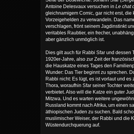
Antoine Delesvaux versuchen in
Le chat 
gleichnamigem Comic, gar nicht erst, die 
Vorzeigehelden zu verwandeln. Das namenl
verschlagen, frönt seinem Jagdinstinkt und 
veritables Raubtier, ein frecher, unabhän
aber gänzlich unmöglich ist.
Dies gilt auch für Rabbi Sfar und dessen T
1920er-Jahre, also zur Zeit der französisc
die Hauskatze eines Tages den Familienpa
Wunder: Das Tier beginnt zu sprechen. Do
Rabbi nicht: Es lügt, es ist vorlaut und e
Thora, woraufhin Sfar seiner Tochter weit
verbietet. Also will die Katze ein guter J
Mitzwa. Und es warten weitere ungewöhnl
Russland kommt nach Afrika, um einen
äthiopischen Juden zu suchen. Bald schon 
muslimischer Weiser, der Rabbi und die 
Wüstendurchquerung auf.