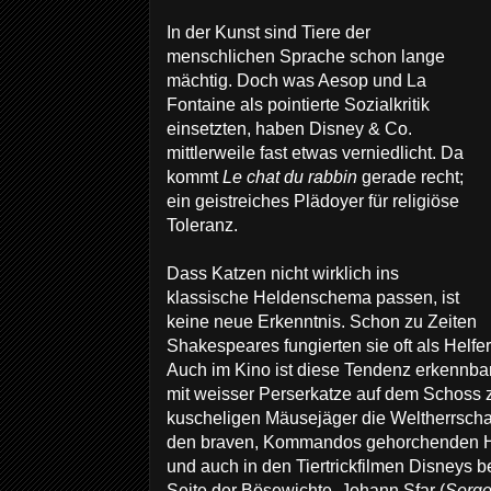
In der Kunst sind Tiere der
menschlichen Sprache schon lange
mächtig. Doch was Aesop und La
Fontaine als pointierte Sozialkritik
einsetzten, haben Disney & Co.
mittlerweile fast etwas verniedlicht. Da
kommt
Le chat du rabbin
gerade recht;
ein geistreiches Plädoyer für religiöse
Toleranz.
Dass Katzen nicht wirklich ins
klassische Heldenschema passen, ist
keine neue Erkenntnis. Schon zu Zeiten
Shakespeares fungierten sie oft als Helfe
Auch im Kino ist diese Tendenz erkennbar
mit weisser Perserkatze auf dem Schoss 
kuscheligen Mäusejäger die Weltherrschaf
den braven, Kommandos gehorchenden Hu
und auch in den Tiertrickfilmen Disneys b
Seite der Bösewichte. Johann Sfar (
Serge