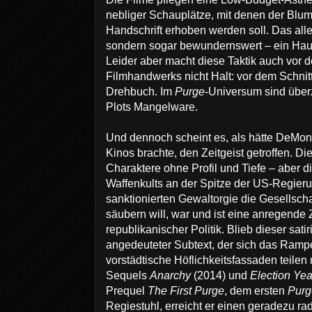
nebliger Schauplätze, mit denen der Blum
Handschrift erhoben werden soll. Das allein
sondern sogar bewundernswert – ein Hau
Leider aber macht diese Taktik auch vor 
Filmhandwerks nicht Halt: vor dem Schni
Drehbuch. Im
Purge
-Universum sind über
Plots Mangelware.
Und dennoch scheint es, als hätte DeMon
Kinos brachte, den Zeitgeist getroffen. D
Charaktere ohne Profil und Tiefe – aber d
Waffenkults an der Spitze der US-Regierun
sanktionierten Gewaltorgie die Gesellscha
säubern will, war und ist eine anregende
republikanischer Politik. Blieb dieser sati
angedeuteter Subtext, der sich das Ramp
vorstädtische Höflichkeitsfassaden teile
Sequels
Anarchy
(2014) und
Election Yea
Prequel
The First Purge
, dem ersten
Purg
Regiestuhl, erreicht er einen geradezu r