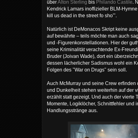
über
Alton Sterling
bis
Philando Castile
. 
Kendrick Lamars inoffizieller BLM-Hymne 
kill us dead in the street fo sho'".
Natürlich ist DeMonacos Skript keine ausg
auf bewährte – teils möchte man auch sa
und -Figurenkonstellationen. Hier der gut
seine Kriminalität verachtende Ex-Freund
Bruder (Joivan Wade), dort ein überzeichn
dessen lächerlicher Sadismus wohl ein 
Folgen des "War on Drugs" sein soll.
Auch McMurray und seine Crew erfinden d
und Dunkelheit stehen weiterhin auf der v
erzählt statt gezeigt. Und auch der vierte
Momente, Logiklöcher, Schnittfehler und 
Handlungsstränge aus.