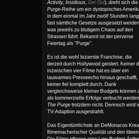
Activity
,
Insidious
,
Get Out
), dreht sich die
Purge
-Reihe um ein dystopisches Amerik
in dem einmal im Jahr zwölf Stunden lang
fast sämtliche Gesetze ausgesetzt werden
was jeweils zu blutigem Chaos auf den
Strassen führt. Bekannt ist der perverse
Feiertag als "Purge".
Es ist die wohl bizarrste Franchise, die
derzeit durch Hollywood geistert. Keiner d
inzwischen vier Filme hat es über ein
lauwarmes Presseecho hinaus geschafft,
keiner fiel komplett durch. Dank
vergleichsweise kleiner Budgets können a
als kommerzielle Erfolge verbucht werd
The Purge
trotzdem nicht. Dennoch wird i
TV-Adaption ausgestrahlt.
Das Eigentümlichste an DeMonacos Kreat
filmemacherischer Qualität und den Idee
Die Filme pflegen eine Low-Budget-Ästhet