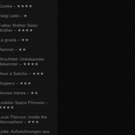
Eureka – ★★★★
Ewigi Liebi – ★
Father Mother Sister
Brother – ★★★★
La grazia – ★★
Hamnet – ★★
Hirschfeld: Unbekannter
Bekannter – ★★★★
Hiver à Sokcho – ★★★
Hoppers – ★★★
Jeunes mères – ★★
Lesbian Space Princess –
★★★★
Louis Theroux: Inside the
Manosphere – ★★★
Lydia: Aufzeichnungen aus