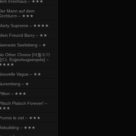
dem Irrenhaus – ★★★
Der Mann auf dem
Kirchturm – ★★★
Marty Supreme – ★★★★
Mein Freund Barry – ★★
Namaste Seelisberg – ★
No Other Choice [어쩔수가
없다, Eojjeolsugaeopda] –
★★★★
Nouvelle Vague – ★★
Nuremberg – ★
Pillion – ★★★
Plitsch Platsch Forever! –
★★★
Promis le ciel – ★★★
Rebuilding – ★★★