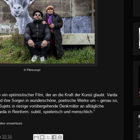
© Filmcoopi
s
ein optimistischer Film, der an die Kraft der Kunst glaubt. Varda
d ihre Sorgen in wunderschöne, poetische Werke um – genau so,
 Sujets in riesige vorübergehende Denkmäler an alltägliche
rda in Reinform: subtil, spielerisch und menschlich."
line einsehbar)
.
m
10:16