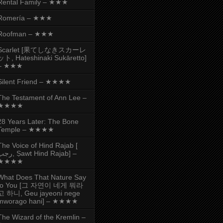
Rental Family – ★★★
Romería – ★★★
Roofman – ★★★
Scarlet [果てしなきスカーレ
ット, Hateshinaki Sukāretto]
– ★★★
Silent Friend – ★★★★
The Testament of Ann Lee –
★★★★
28 Years Later: The Bone
Temple – ★★★★
The Voice of Hind Rajab [
, Ṣawt Hind Rajab] –
★★★★
What Does That Nature Say
to You [그 자연이 네게 뭐라
고 하니, Geu jayeoni nege
mworago hani] – ★★★★
The Wizard of the Kremlin –