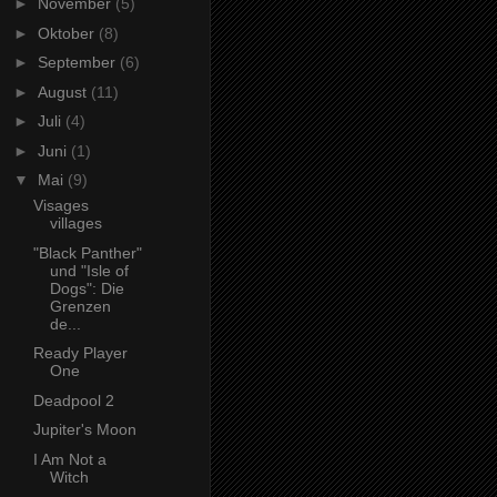
►
November
(5)
►
Oktober
(8)
►
September
(6)
►
August
(11)
►
Juli
(4)
►
Juni
(1)
▼
Mai
(9)
Visages
villages
"Black Panther"
und "Isle of
Dogs": Die
Grenzen
de...
Ready Player
One
Deadpool 2
Jupiter's Moon
I Am Not a
Witch