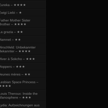
Eureka – ★★★★
Ewigi Liebi – ★
Father Mother Sister
Brother – ★★★★
La grazia – ★★
Hamnet – ★★
Hirschfeld: Unbekannter
Bekannter – ★★★★
Hiver à Sokcho – ★★★
Hoppers – ★★★
Jeunes mères – ★★
Lesbian Space Princess –
★★★★
Louis Theroux: Inside the
Manosphere – ★★★
Lydia: Aufzeichnungen aus