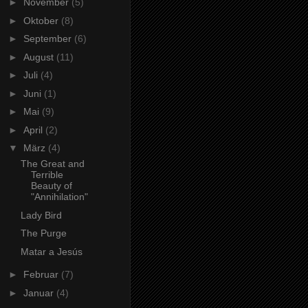
►
November
(5)
►
Oktober
(8)
►
September
(6)
►
August
(11)
►
Juli
(4)
►
Juni
(1)
►
Mai
(9)
►
April
(2)
▼
März
(4)
The Great and
Terrible
Beauty of
"Annihilation"
Lady Bird
The Purge
Matar a Jesús
►
Februar
(7)
►
Januar
(4)