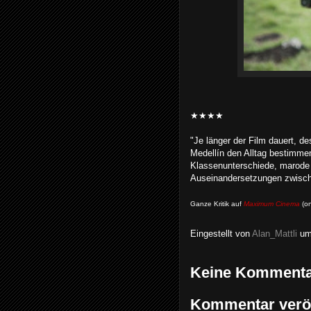
★★★★
"Je länger der Film dauert, d
Medellín den Alltag bestimmen
Klassenunterschiede, marode I
Auseinandersetzungen zwische
Ganze Kritik auf
Maximum Cinema
(on
Eingestellt von
Alan_Mattli
u
Keine Kommenta
Kommentar veröf