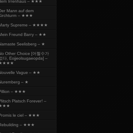
dem Irrenhaus – ★★★
Der Mann auf dem
Kirchturm – ★★★
Marty Supreme – ★★★★
Mein Freund Barry – ★★
Namaste Seelisberg – ★
No Other Choice [어쩔수가
없다, Eojjeolsugaeopda] –
★★★★
Nouvelle Vague – ★★
Nuremberg – ★
Pillion – ★★★
Plitsch Platsch Forever! –
★★★
Promis le ciel – ★★★
Rebuilding – ★★★