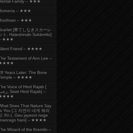
Rental Family – ★★★
Romería – ★★★
Roofman – ★★★
Scarlet [果てしなきスカーレ
ット, Hateshinaki Sukāretto]
– ★★★
Silent Friend – ★★★★
The Testament of Ann Lee –
★★★★
28 Years Later: The Bone
Temple – ★★★★
The Voice of Hind Rajab [
, Ṣawt Hind Rajab] –
★★★★
What Does That Nature Say
to You [그 자연이 네게 뭐라
고 하니, Geu jayeoni nege
mworago hani] – ★★★★
The Wizard of the Kremlin –