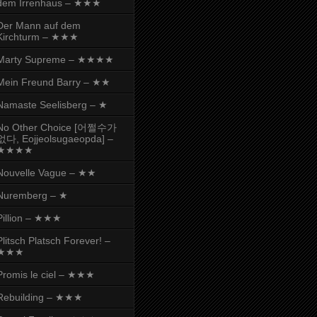
dem Irrenhaus – ★★★
Der Mann auf dem
Kirchturm – ★★★
Marty Supreme – ★★★★
Mein Freund Barry – ★★
Namaste Seelisberg – ★
No Other Choice [어쩔수가
없다, Eojjeolsugaeopda] –
★★★★
Nouvelle Vague – ★★
Nuremberg – ★
Pillion – ★★★
Plitsch Platsch Forever! –
★★★
Promis le ciel – ★★★
Rebuilding – ★★★