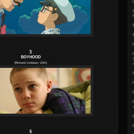
5
BOYHOOD
(Richard Linklater, USA)
6