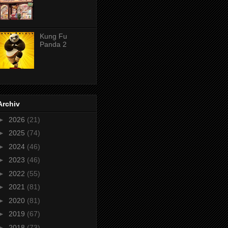
Kung Fu
Panda 2
Archiv
►
2026
(21)
►
2025
(74)
►
2024
(46)
►
2023
(46)
►
2022
(55)
►
2021
(81)
►
2020
(81)
►
2019
(67)
►
2018
(73)