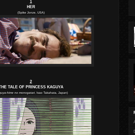
1
HER
(Spike Jonze, USA)
2
THE TALE OF PRINCESS KAGUYA
uya-hime no monogatari
, Isao Takahata, Japan)