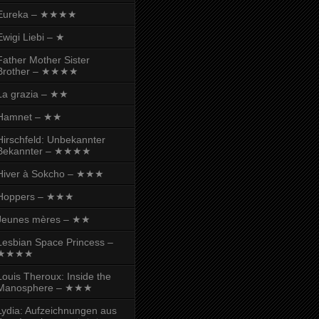
Eureka – ★★★★
Ewigi Liebi – ★
Father Mother Sister
Brother – ★★★★
La grazia – ★★
Hamnet – ★★
Hirschfeld: Unbekannter
Bekannter – ★★★★
Hiver à Sokcho – ★★★
Hoppers – ★★★
Jeunes mères – ★★
Lesbian Space Princess –
★★★★
Louis Theroux: Inside the
Manosphere – ★★★
Lydia: Aufzeichnungen aus