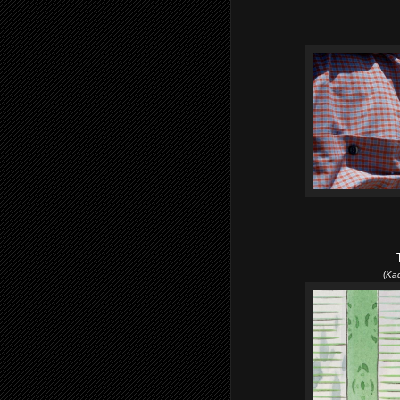
(
Kag