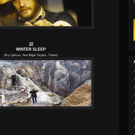
10
WINTER SLEEP
(
Kış Uykusu
,
Nuri Bilge Ceylan, Türkei)