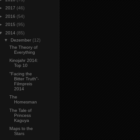
►
2017
(46)
►
2016
(54)
►
2015
(95)
▼
2014
(85)
▼
Dezember
(12)
The Theory of
Everything
Kinojahr 2014:
Top 10
"Facing the
Bitter Truth"-
Filmpreis
2014
The
Homesman
The Tale of
Princess
Kaguya
Maps to the
Stars