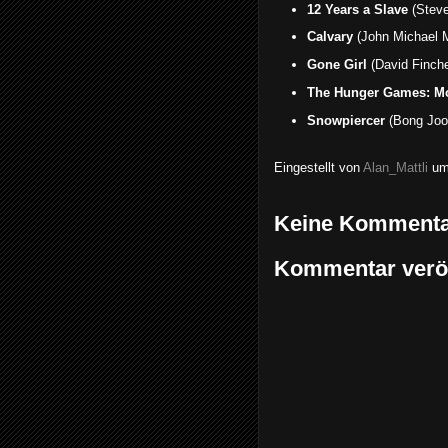
12 Years a Slave
(Stev
Calvary
(John Michael
Gone Girl
(David Finche
The Hunger Games: Mo
Snowpiercer
(Bong Joo
Eingestellt von
Alan_Mattli
u
Keine Kommenta
Kommentar veröf