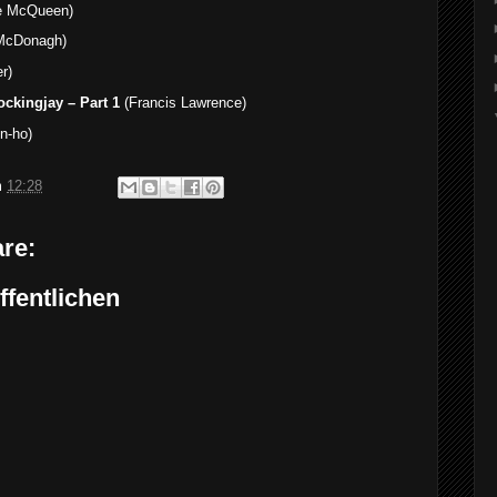
e McQueen)
 McDonagh)
r)
ckingjay – Part 1
(Francis Lawrence)
n-ho)
m
12:28
re:
fentlichen