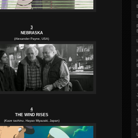
3
NEBRASKA
(Alexander Payne, USA)
4
THE WIND RISES
(
Kaze tachinu
, Hayao Miyazaki, Japan)