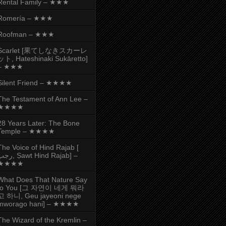
Rental Family – ★★★
Romería – ★★★
Roofman – ★★★
Scarlet [果てしなきスカーレ
ット, Hateshinaki Sukāretto]
– ★★★
Silent Friend – ★★★★
The Testament of Ann Lee –
★★★★
28 Years Later: The Bone
Temple – ★★★★
The Voice of Hind Rajab [
, Ṣawt Hind Rajab] –
★★★★
What Does That Nature Say
to You [그 자연이 네게 뭐라
고 하니, Geu jayeoni nege
mworago hani] – ★★★★
The Wizard of the Kremlin –