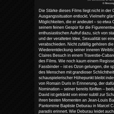
© filmcoo
Die Stärke dieses Films liegt nicht in der
Ausgangssituation entlockt. Vielmehr glä
Möglichkeiten, die er andeutet – so etwa Cl
seinem feinen Gespür für die Figurenent
enthusiastischen Aufruf dazu, sich von st
und der veralteten Idee, Sexualität sei ei
verabschieden. Nicht zufällig gehören die
Wiederentdeckung seiner inneren Weiblich
Claires Besuch in einem Travestie-Cabar
des Films. Wie noch kaum einem Regisse
Fassbinder – ist es Ozon gelungen, die spe
des Menschen mit grandioser Schlichtheit
schauspielerischer Höhepunkt bleibt inde
von Romain Duris in Erinnerung, der dafür
Nomination – seiner bereits fünften – be
David ist getränkt von einer subtil zur Sch
ihren besten Momenten an Jean-Louis Ba
Pantomime Baptiste Deburau in Marcel 
paradis
erinnert. Wie Deburau leidet auc