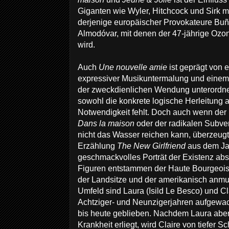
Giganten wie Wyler, Hitchcock und Sirk 
derjenige europäischer Provokateure Buñ
Almodóvar, mit denen der 47-jährige Ozo
wird.
Auch
Une nouvelle amie
ist geprägt von 
expressiver Musikuntermalung und einem 
der zweckdienlichen Wendung unterordne
sowohl die konkrete logische Herleitung 
Notwendigkeit fehlt. Doch auch wenn der 
Dans la maison
oder der radikalen Subve
nicht das Wasser reichen kann, überzeug
Erzählung
The New Girlfriend
aus dem Jah
geschmackvolles Porträt der Existenz abse
Figuren entstammen der Haute Bourgeoisi
der Landsitze und der amerikanisch anmu
Umfeld sind Laura (Isild Le Besco) und Cl
Achtziger- und Neunzigerjahren aufgewac
bis heute geblieben. Nachdem Laura aber 
Krankheit erliegt, wird Claire von tiefer S