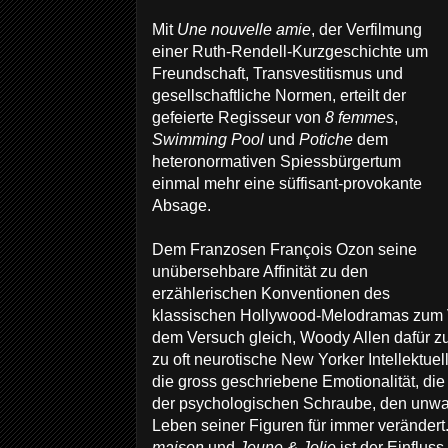
Mit
Une nouvelle amie
, der Verfilmung
einer Ruth-Rendell-Kurzgeschichte um
Freundschaft, Transvestitismus und
gesellschaftliche Normen, erteilt der
gefeierte Regisseur von
8 femmes
,
Swimming Pool
und
Potiche
dem
heteronormativen Spiessbürgertum
einmal mehr eine süffisant-provokante
Absage.
Dem Franzosen François Ozon seine
unübersehbare Affinität zu den
erzählerischen Konventionen des
klassischen Hollywood-Melodramas zum 
dem Versuch gleich, Woody Allen dafür zu 
zu oft neurotische New Yorker Intellektuel
die gross geschriebene Emotionalität, die
der psychologischen Schraube, den unwah
Leben seiner Figuren für immer verändert
maison
und
Jeune & Jolie
ist der Einflus