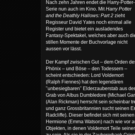
Nach zehn Jahren endet die Harry-Potter-
Serie nun auch im Kino. Mit
Harry Potter
and the Deathly Hallows: Part 2
zieht
Regisseur David Yates noch einmal alle
Register und bietet ein ausladendes
Fantasy-Spektakel, welches aber auch di
stillen Momente der Buchvorlage nicht
aussen vor lässt.
Der Kampf zwischen Gut – dem Orden de
Phönix – und Böse – den Todessern –
scheint entschieden: Lord Voldemort
(Ralph Fiennes) hat den legendären
"unbesiegbaren" Elderzauberstab aus d
Grab von Albus Dumbledore (Michael Gam
(Alan Rickman) herrscht sein scheinbar 
und ganz Grossbritannien sucht seinen Er
Radcliffe). Dieser befindet sich mit sein
Hermione (Emma Watson) nach wie vor au
Objekten, in denen Voldemort Teile seiner
zu sein. Als sie in der Zaubererbank Gringo