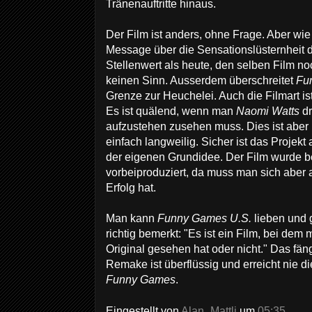
Tränenauftritte hinaus.
Der Film ist anders, ohne Frage. Aber wie
Message über die Sensationslüsternheit
Stellenwert als heute, den selben Film 
keinen Sinn. Ausserdem überschreitet
Fu
Grenze zur Heuchelei. Auch die Filmart is
Es ist quälend, wenn man
Naomi Watts
d
aufzustehen zusehen muss. Dies ist aber
einfach langweilig. Sicher ist das Projekt 
der eigenen Grundidee. Der Film wurde 
vorbeiproduziert, da muss man sich aber 
Erfolg hat.
Man kann
Funny Games U.S.
lieben und 
richtig bemerkt: "Es ist ein Film, bei de
Original gesehen hat oder nicht." Das fän
Remake ist überflüssig und erreicht nie d
Funny Games
.
Eingestellt von
Alan_Mattli
um
05:35