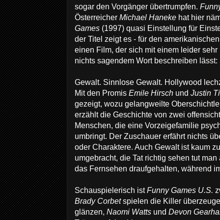
sogar den Vorgänger übertrumpfen.
Funn
Österreicher
Michael Haneke
hat hier nä
Games
(1997) quasi Einstellung für Einst
der Titel zeigt es - für den amerikanischen 
einen Film, der sich mit einem leider se
nichts sagendem Wort beschreiben lässt: 
Gewalt. Sinnlose Gewalt. Hollywood lech
Mit den Promis
Emile Hirsch
und
Justin T
gezeigt, wozu gelangweilte Oberschichtler
erzählt die Geschichte von zwei offensich
Menschen, die eine Vorzeigefamilie psychi
umbringt. Der Zuschauer erfährt nichts ü
oder Charaktere. Auch Gewalt ist kaum 
umgebracht, die Tat richtig sehen tut man 
das Fernsehen draufgehalten, während im
Schauspielerisch ist
Funny Games U.S.
z
Brady Corbet
spielen die Killer überzeug
glänzen,
Naomi Watts
und
Devon Gearha