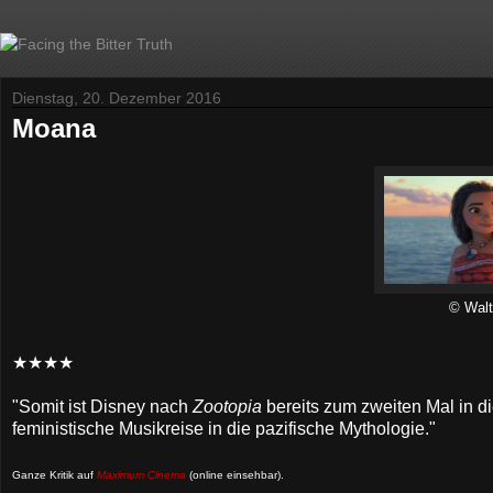
Dienstag, 20. Dezember 2016
Moana
© Walt
★★★★
"Somit ist Disney nach
Zootopia
bereits zum zweiten Mal in d
feministische Musikreise in die pazifische Mythologie."
Ganze Kritik auf
Maximum Cinema
(online einsehbar)
.