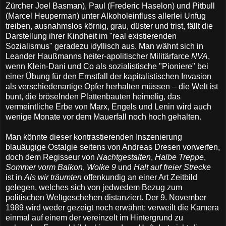
Zürcher Joel Basman), Paul (Frederic Haselon) und Pitbull
(Marcel Heuperman) unter Alkoholeinfluss allerlei Unfug
treiben, ausnahmslos körnig, grau, düster und trist, fällt die
Darstellung ihrer Kindheit im "real existierenden
Sozialismus" geradezu idyllisch aus. Man wähnt sich in
Leander Haußmanns heiter-apolitischer Militärfarce
NVA
,
wenn Klein-Dani und Co als sozialistische "Pioniere" bei
einer Übung für den Ernstfall der kapitalistischen Invasion
als verschiedenartige Opfer herhalten müssen – die Welt ist
bunt, die bröselnden Plattenbauten heimelig, das
vermeintliche Erbe von Marx, Engels und Lenin wird auch
wenige Monate vor dem Mauerfall noch hoch gehalten.
Man könnte dieser kontrastierenden Inszenierung
blauäugige Ostalgie seitens von Andreas Dresen vorwerfen,
doch dem Regisseur von
Nachtgestalten
,
Halbe Treppe
,
Sommer vorm Balkon
,
Wolke 9
und
Halt auf freier Strecke
ist in
Als wir träumten
offenkundig an einer Art Zeitbild
gelegen, welches sich von jedwedem Bezug zum
politischen Weltgeschehen distanziert. Der 9. November
1989 wird weder gezeigt noch erwähnt; verweilt die Kamera
einmal auf einem der vereinzelt im Hintergrund zu