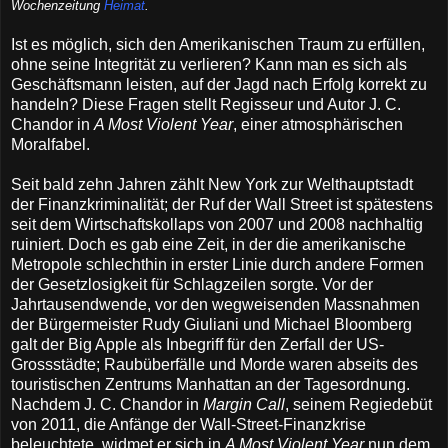
Wochenzeitung
Heimat
.
Ist es möglich, sich den Amerikanischen Traum zu erfüllen,
ohne seine Integrität zu verlieren? Kann man es sich als
Geschäftsmann leisten, auf der Jagd nach Erfolg korrekt zu
handeln? Diese Fragen stellt Regisseur und Autor J. C.
Chandor in
A Most Violent Year
, einer atmosphärischen
Moralfabel.
Seit bald zehn Jahren zählt New York zur Welthauptstadt
der Finanzkriminalität; der Ruf der Wall Street ist spätestens
seit dem Wirtschaftskollaps von 2007 und 2008 nachhaltig
ruiniert. Doch es gab eine Zeit, in der die amerikanische
Metropole schlechthin in erster Linie durch andere Formen
der Gesetzlosigkeit für Schlagzeilen sorgte. Vor der
Jahrtausendwende, vor den wegweisenden Massnahmen
der Bürgermeister Rudy Giuliani und Michael Bloomberg
galt der Big Apple als Inbegriff für den Zerfall der US-
Grossstädte; Raubüberfälle und Morde waren abseits des
touristischen Zentrums Manhattan an der Tagesordnung.
Nachdem J. C. Chandor in
Margin Call
, seinem Regiedebüt
von 2011, die Anfänge der Wall-Street-Finanzkrise
beleuchtete, widmet er sich in
A Most Violent Year
nun dem