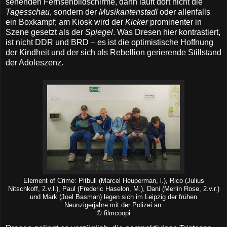
sehenden Fernsehbildschirme, dann läuft dort nicht die
Tagesschau
, sondern der
Musikantenstadl
oder allenfalls
ein Boxkampf; am Kiosk wird der
Kicker
prominenter in
Szene gesetzt als der
Spiegel
. Was Dresen hier kontrastiert,
ist nicht DDR und BRD – es ist die optimistische Hoffnung
der Kindheit und der sich als Rebellion gerierende Stillstand
der Adoleszenz.
Element of Crime: Pitbull (Marcel Heuperman, l.), Rico (Julius
Nitschkoff, 2.v.l.), Paul (Frederic Haselon, M.), Dani (Merlin Rose, 2.v.r.)
und Mark (Joel Basman) legen sich im Leipzig der frühen
Neunzigerjahre mit der Polizei an.
© filmcoopi