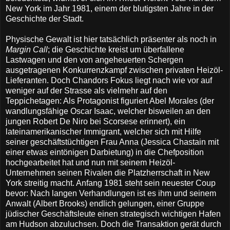
New York im Jahr 1981, einem der blutigsten Jahre in der
Geschichte der Stadt.
Physische Gewalt ist hier tatsächlich präsenter als noch in
Margin Call
; die Geschichte kreist um überfallene
Lastwagen und den von angeheuerten Schergen
ausgetragenen Konkurrenzkampf zwischen privaten Heizöl-
Lieferanten. Doch Chandors Fokus liegt nach wie vor auf
weniger auf der Strasse als vielmehr auf den
Teppichetagen: Als Protagonist figuriert Abel Morales (der
wandlungsfähige Oscar Isaac, welcher bisweilen an den
jungen Robert De Niro bei Scorsese erinnert), ein
lateinamerikanischer Immigrant, welcher sich mit Hilfe
seiner geschäftstüchtigen Frau Anna (Jessica Chastain mit
einer etwas eintönigen Darbietung) in die Chefposition
hochgearbeitet hat und nun mit seinem Heizöl-
Unternehmen seinen Rivalen die Platzherrschaft in New
York streitig macht. Anfang 1981 steht sein neuester Coup
bevor: Nach langen Verhandlungen ist es ihm und seinem
Anwalt (Albert Brooks) endlich gelungen, einer Gruppe
jüdischer Geschäftsleute einen strategisch wichtigen Hafen
am Hudson abzuluchsen. Doch die Transaktion gerät durch