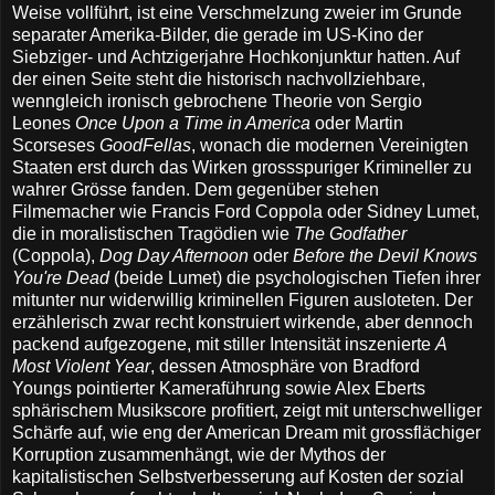
Weise vollführt, ist eine Verschmelzung zweier im Grunde
separater Amerika-Bilder, die gerade im US-Kino der
Siebziger- und Achtzigerjahre Hochkonjunktur hatten. Auf
der einen Seite steht die historisch nachvollziehbare,
wenngleich ironisch gebrochene Theorie von Sergio
Leones
Once Upon a Time in America
oder Martin
Scorseses
GoodFellas
, wonach die modernen Vereinigten
Staaten erst durch das Wirken grossspuriger Krimineller zu
wahrer Grösse fanden. Dem gegenüber stehen
Filmemacher wie Francis Ford Coppola oder Sidney Lumet,
die in moralistischen Tragödien wie
The Godfather
(Coppola),
Dog Day Afternoon
oder
Before the Devil Knows
You're Dead
(beide Lumet) die psychologischen Tiefen ihrer
mitunter nur widerwillig kriminellen Figuren ausloteten. Der
erzählerisch zwar recht konstruiert wirkende, aber dennoch
packend aufgezogene, mit stiller Intensität inszenierte
A
Most Violent Year
, dessen Atmosphäre von Bradford
Youngs pointierter Kameraführung sowie Alex Eberts
sphärischem Musikscore profitiert, zeigt mit unterschwelliger
Schärfe auf, wie eng der American Dream mit grossflächiger
Korruption zusammenhängt, wie der Mythos der
kapitalistischen Selbstverbesserung auf Kosten der sozial