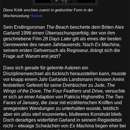
Diese Kritik erschien zuerst in gedruckter Form in der
Wochenzeitung
Heimat
.
Sein Erstlingsroman
The Beach
bescherte dem Briten Alex
Garland 1996 einen Überraschungserfolg; der von ihm
geschriebene Film
28 Days Later
gilt als eines der besten
Genrewerke des neuen Jahrtausends. Nach
Ex Machina
,
seinem ersten Gehversuch als Regisseur, drängt sich die
Frage auf: Warum erst jetzt?
Dass sich gerade für gelernte Autoren ein
Disziplinenwechsel als tückisch herausstellen kann, musste
vor knapp einem Jahr Garlands Landsmann Hossein Amini
feststellen: Gefeiert für seine Drehbücher zu
Jude
,
The
Wings of the Dove
,
The Four Feathers
und
Drive
, versuchte
er sich an einer Adaption von Patricia Highsmiths
The Two
Faces of January
, die zwar mit erzählerischen Kniffen und
anregenden Wendungen zu unterhalten wusste, letztlich
aber ein allzu steif inszeniertes, blutleeres Konstrukt blieb.
Doch derartiges widerfährt Garland in seinem Regiedebüt
nicht – etwaige Schwächen von
Ex Machina
liegen eher bei