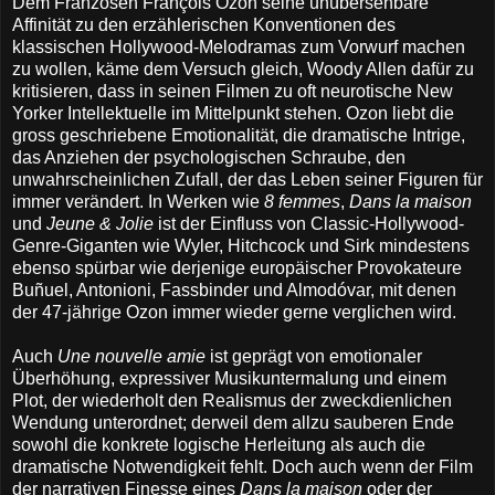
Dem Franzosen François Ozon seine unübersehbare
Affinität zu den erzählerischen Konventionen des
klassischen Hollywood-Melodramas zum Vorwurf machen
zu wollen, käme dem Versuch gleich, Woody Allen dafür zu
kritisieren, dass in seinen Filmen zu oft neurotische New
Yorker Intellektuelle im Mittelpunkt stehen. Ozon liebt die
gross geschriebene Emotionalität, die dramatische Intrige,
das Anziehen der psychologischen Schraube, den
unwahrscheinlichen Zufall, der das Leben seiner Figuren für
immer verändert. In Werken wie
8 femmes
,
Dans la maison
und
Jeune & Jolie
ist der Einfluss von Classic-Hollywood-
Genre-Giganten wie Wyler, Hitchcock und Sirk mindestens
ebenso spürbar wie derjenige europäischer Provokateure
Buñuel, Antonioni, Fassbinder und Almodóvar, mit denen
der 47-jährige Ozon immer wieder gerne verglichen wird.
Auch
Une nouvelle amie
ist geprägt von emotionaler
Überhöhung, expressiver Musikuntermalung und einem
Plot, der wiederholt den Realismus der zweckdienlichen
Wendung unterordnet; derweil dem allzu sauberen Ende
sowohl die konkrete logische Herleitung als auch die
dramatische Notwendigkeit fehlt. Doch auch wenn der Film
der narrativen Finesse eines
Dans la maison
oder der