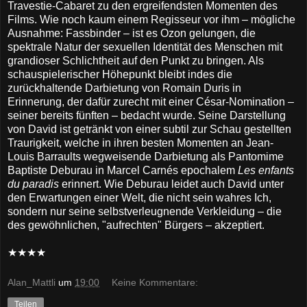
Travestie-Cabaret zu den ergreifendsten Momenten des
Films. Wie noch kaum einem Regisseur vor ihm – mögliche
Ausnahme: Fassbinder – ist es Ozon gelungen, die
spektrale Natur der sexuellen Identität des Menschen mit
grandioser Schlichtheit auf den Punkt zu bringen. Als
schauspielerischer Höhepunkt bleibt indes die
zurückhaltende Darbietung von Romain Duris in
Erinnerung, der dafür zurecht mit einer César-Nomination –
seiner bereits fünften – bedacht wurde. Seine Darstellung
von David ist getränkt von einer subtil zur Schau gestellten
Traurigkeit, welche in ihren besten Momenten an Jean-
Louis Barraults wegweisende Darbietung als Pantomime
Baptiste Deburau in Marcel Carnés epochalem
Les enfants
du paradis
erinnert. Wie Deburau leidet auch David unter
den Erwartungen einer Welt, die nicht sein wahres Ich,
sondern nur seine selbstverleugnende Verkleidung – die
des gewöhnlichen, "aufrechten" Bürgers – akzeptiert.
★★★★
Alan_Mattli
um
19:00
Keine Kommentare:
Teilen