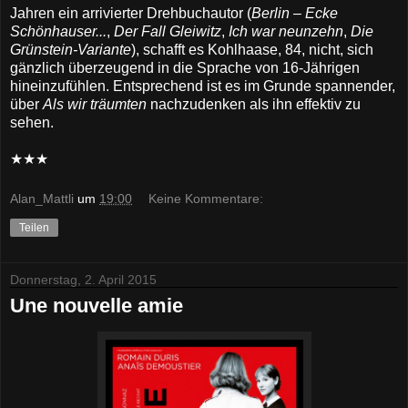
Jahren ein arrivierter Drehbuchautor (
Berlin – Ecke
Schönhauser...
,
Der Fall Gleiwitz
,
Ich war neunzehn
,
Die
Grünstein-Variante
), schafft es Kohlhaase, 84, nicht, sich
gänzlich überzeugend in die Sprache von 16-Jährigen
hineinzufühlen. Entsprechend ist es im Grunde spannender,
über
Als wir träumten
nachzudenken als ihn effektiv zu
sehen.
★★★
Alan_Mattli
um
19:00
Keine Kommentare:
Teilen
Donnerstag, 2. April 2015
Une nouvelle amie