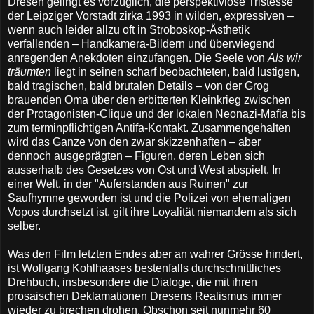
Dresen gelingt es vorzüglich, die perspektivlose Tristesse
der Leipziger Vorstadt zirka 1993 in wilden, expressiven –
wenn auch leider allzu oft in Stroboskop-Ästhetik
verfallenden – Handkamera-Bildern und überwiegend
anregenden Anekdoten einzufangen. Die Seele von
Als wir
träumten
liegt in seinen scharf beobachteten, bald lustigen,
bald tragischen, bald brutalen Details – von der Grog
brauenden Oma über den erbitterten Kleinkrieg zwischen
der Protagonisten-Clique und der lokalen Neonazi-Mafia bis
zum terminpflichtigen Antifa-Kontakt. Zusammengehalten
wird das Ganze von den zwar skizzenhaften – aber
dennoch ausgeprägten – Figuren, deren Leben sich
ausserhalb des Gesetzes von Ost und West abspielt. In
einer Welt, in der "Auferstanden aus Ruinen" zur
Saufhymne geworden ist und die Polizei von ehemaligen
Vopos durchsetzt ist, gilt ihre Loyalität niemandem als sich
selber.
Was den Film letzten Endes aber an wahrer Grösse hindert,
ist Wolfgang Kohlhaases bestenfalls durchschnittliches
Drehbuch, insbesondere die Dialoge, die mit ihren
prosaischen Deklamationen Dresens Realismus immer
wieder zu brechen drohen. Obschon seit nunmehr 60