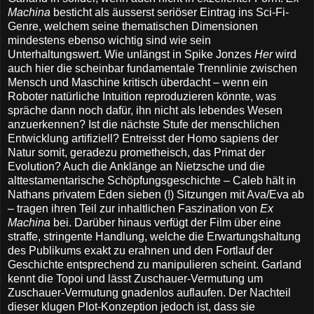
Machina
besticht als äusserst seriöser Eintrag ins Sci-Fi-
Genre, welchem seine thematischen Dimensionen
mindestens ebenso wichtig sind wie sein
Unterhaltungswert. Wie unlängst in Spike Jonzes
Her
wird
auch hier die scheinbar fundamentale Trennlinie zwischen
Mensch und Maschine kritisch überdacht – wenn ein
Roboter natürliche Intuition reproduzieren könnte, was
spräche dann noch dafür, ihn nicht als lebendes Wesen
anzuerkennen? Ist die nächste Stufe der menschlichen
Entwicklung artifiziell? Entreisst der Homo sapiens der
Natur somit, geradezu prometheisch, das Primat der
Evolution? Auch die Anklänge an Nietzsche und die
alttestamentarische Schöpfungsgeschichte – Caleb hält in
Nathans privatem Eden sieben (!) Sitzungen mit Ava/Eva ab
– tragen ihren Teil zur inhaltlichen Faszination von
Ex
Machina
bei. Darüber hinaus verfügt der Film über eine
straffe, stringente Handlung, welche die Erwartungshaltung
des Publikums exakt zu erahnen und den Fortlauf der
Geschichte entsprechend zu manipulieren scheint. Garland
kennt die Topoi und lässt Zuschauer-Vermutung um
Zuschauer-Vermutung gnadenlos auflaufen. Der Nachteil
dieser klugen Plot-Konzeption jedoch ist, dass sie