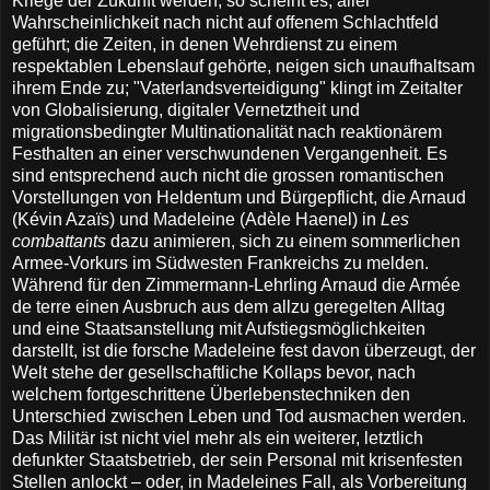
Kriege der Zukunft werden, so scheint es, aller
Wahrscheinlichkeit nach nicht auf offenem Schlachtfeld
geführt; die Zeiten, in denen Wehrdienst zu einem
respektablen Lebenslauf gehörte, neigen sich unaufhaltsam
ihrem Ende zu; "Vaterlandsverteidigung" klingt im Zeitalter
von Globalisierung, digitaler Vernetztheit und
migrationsbedingter Multinationalität nach reaktionärem
Festhalten an einer verschwundenen Vergangenheit. Es
sind entsprechend auch nicht die grossen romantischen
Vorstellungen von Heldentum und Bürgepflicht, die Arnaud
(Kévin Azaïs) und Madeleine (Adèle Haenel) in
Les
combattants
dazu animieren, sich zu einem sommerlichen
Armee-Vorkurs im Südwesten Frankreichs zu melden.
Während für den Zimmermann-Lehrling Arnaud die Armée
de terre einen Ausbruch aus dem allzu geregelten Alltag
und eine Staatsanstellung mit Aufstiegsmöglichkeiten
darstellt, ist die forsche Madeleine fest davon überzeugt, der
Welt stehe der gesellschaftliche Kollaps bevor, nach
welchem fortgeschrittene Überlebenstechniken den
Unterschied zwischen Leben und Tod ausmachen werden.
Das Militär ist nicht viel mehr als ein weiterer, letztlich
defunkter Staatsbetrieb, der sein Personal mit krisenfesten
Stellen anlockt – oder, in Madeleines Fall, als Vorbereitung