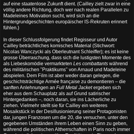
auf eine staatenlose Zukunft dient. (Cailley zielt zwar in eine
völlig andere Richtung, doch wer nach realen Parallelen zu
Madeleines Motivation sucht, wird sich an die
Hintergrundgeschichten europäischer IS-Rekruten erinnert
fühlen.)
In dieser Schlussfolgerung findet Regisseur und Autor
Cailley beträchtliches komisches Material (Stichwort:
Nicolas Wanczycki als Oberleutnant Schleiffer); es ist keine
grosse Überraschung, dass sich die lustigsten Momente des
als Liebeskomödie vermarkteten
Les combattants
während
des militärischen "Praktikums" von Arnaud und Madeleine
abspielen. Dem Film ist aber weder daran gelegen, die
geschichtsträchtige Armée française zu demontieren – die
sanften Anlehnungen an
Full Metal Jacket
ergeben sich
eher aus dem Schauplatz als auf Grund satirischer
Hintergedanken –, noch daran, sie ins Lächerliche zu
ziehen. Vielmehr stellt sie für Cailley ein weiteres
Mosaikstück in der Desillusionierung seiner Protagonisten
dar, jungen Franzosen um die 20, die versuchen, unter den
gegebenen Umständen ihrem Leben einen Sinn zu geben,
während die politischen Altherrschaften in Paris noch immer