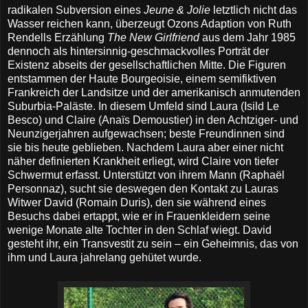
radikalen Subversion eines
Jeune & Jolie
letztlich nicht das
Wasser reichen kann, überzeugt Ozons Adaption von Ruth
Rendells Erzählung
The New Girlfriend
aus dem Jahr 1985
dennoch als hintersinnig-geschmackvolles Porträt der
Existenz abseits der gesellschaftlichen Mitte. Die Figuren
entstammen der Haute Bourgeoisie, einem semifiktiven
Frankreich der Landsitze und der amerikanisch anmutenden
Suburbia-Paläste. In diesem Umfeld sind Laura (Isild Le
Besco) und Claire (Anaïs Demoustier) in den Achtziger- und
Neunzigerjahren aufgewachsen; beste Freundinnen sind
sie bis heute geblieben. Nachdem Laura aber einer nicht
näher definierten Krankheit erliegt, wird Claire von tiefer
Schwermut erfasst. Unterstützt von ihrem Mann (Raphaël
Personnaz), sucht sie deswegen den Kontakt zu Lauras
Witwer David (Romain Duris), den sie während eines
Besuchs dabei ertappt, wie er in Frauenkleidern seine
wenige Monate alte Tochter in den Schlaf wiegt. David
gesteht ihr, ein Transvestit zu sein – ein Geheimnis, das von
ihm und Laura jahrelang gehütet wurde.