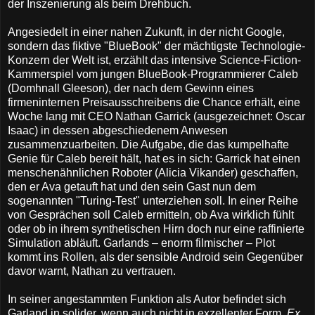
der Inszenierung als beim Drehbuch.
Angesiedelt in einer nahen Zukunft, in der nicht Google,
sondern das fiktive "BlueBook" der mächtigste Technologie-
Konzern der Welt ist, erzählt das intensive Science-Fiction-
Kammerspiel vom jungen BlueBook-Programmierer Caleb
(Domhnall Gleeson), der nach dem Gewinn eines
firmeninternen Preisausschreibens die Chance erhält, eine
Woche lang mit CEO Nathan Garrick (ausgezeichnet: Oscar
Isaac) in dessen abgeschiedenem Anwesen
zusammenzuarbeiten. Die Aufgabe, die das kumpelhafte
Genie für Caleb bereit hält, hat es in sich: Garrick hat einen
menschenähnlichen Roboter (Alicia Vikander) geschaffen,
den er Ava getauft hat und den sein Gast nun dem
sogenannten "Turing-Test" unterziehen soll. In einer Reihe
von Gesprächen soll Caleb ermitteln, ob Ava wirklich fühlt
oder ob in ihrem synthetischen Hirn doch nur eine raffinierte
Simulation abläuft. Garlands – enorm filmischer – Plot
kommt ins Rollen, als der sensible Android sein Gegenüber
davor warnt, Nathan zu vertrauen.
In seiner angestammten Funktion als Autor befindet sich
Garland in solider, wenn auch nicht in exzellenter Form.
Ex