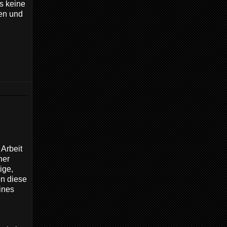
es keine
len und
 Arbeit
her
tige,
en diese
ines