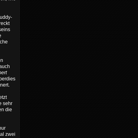
Buddy-
reckt
seins
e
lche
en
 auch
ert
berdies
nert.
tzt
e sehr
en die
nur
al zwei