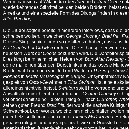
Wenn man sich auf Wikipedia über
Joel
und
Ethan Coen
schla
wiederkehrendes Stilmittel bei den beiden Brüdern, heisst e
Amerika und eine spezielle Form des Dialogs finden in diese
After Reading
.
Die Brüder sagten bereits in mehreren Interviews, dass die I
schreiben wollten, in welchem
George Clooney
,
Brad Pitt
,
Fr
Dieses Skript schien ihnen so gefallen zu haben, dass aus de
No Country For Old Men
drehten. Die Schauspieler werden a
neuesten Werk der
Coens
bekunden wird. Die Darsteller spie
Dies fängt beim heimlichen Helden von
Burn After Reading
-
gerne mal einen über den Durst trinkt und das loseste Mundwe
Brüder wohl nur noch von Jeff und Walter in
The Big Lebowsk
Fiennes
in
Martin McDonaghs
In Bruges
. Unsympathisch? Natü
gespielt von Oscar-Gewinnerin
Tilda Swinton
, ist eine eiska
allerdings nicht viel heisst.
Swinton
spielt hervorragend und ge
Anwaltsfilm mimt hier ihren Liebhaber:
George Clooney
schlüp
vollendet damit seine "Idioten-Trilogie" - nach
O Brother, Whe
seinen guten Freund
Brad Pitt
, der wohl die nächste Kultfigur
Schwachkopf, der Wörter, welche ihm nicht einfallen wollen m
guter Letzt sollte man auch noch
Frances McDormand
, Ehefr
genauso intrigant und unsympathisch wie der Grossteil der a
amerikanischen Jugendwahn - sehr gekonnt rüber. In kleiner