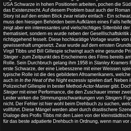
USA Schwarze in hohen Positionen arbeiten, pochen die Süds
das Existenzrecht. Auf diesem Problem baut auch der Roma
Story ist auf den ersten Blick zwar relativ einfach - Ein sch
muss den hiesigen Behörden beim Aufklären eines Falls helfen
zeigt aber ein interessantes und vielschichtiges Sittenbild 
thematisiert, sondern es wurde neben der Geselllschaftskritik
richtiggehend fesselt. Diese hochkarätige Vorlage wurde von
gewissenhaft umgesetzt. Zwar wurde auf dem ernsten Grundto
Virgil Tibbs und Bill Gillespie schwingt auch eine gesunde Pr
Steiger
- zum Zeitpunkt des Erscheinens des Films bereits arri
Rolle. Sein Durchbruch gelang ihm 1958 in
Stanley Kramers
erste Schwarze, der eine Liebesszene mit einer Weissen spiel
typische Rolle ist die des gebildeten Afroamerikaners, welche
auch in
In the Heat of the Night
exzessiv spielen darf. Neben i
Polizeichef Gillespie in bester Method-Actor-Manier gibt. Do
Steiger
mit einer Performance, die den Zuschauer immer zweifel
Leider wirken die Stimmungsschwankungen von
Steigers
Fig
nicht. Der Fehler ist hier wohl beim Drehbuch zu suchen, we
vollführt. Diese Mängel werden aber durch drastischere Szen
Dialoge des Profis Tibbs mit den Laien von der kleinstädtisch
für das beste adpatierte Drehbuch in Ordnung, wenn man vor 