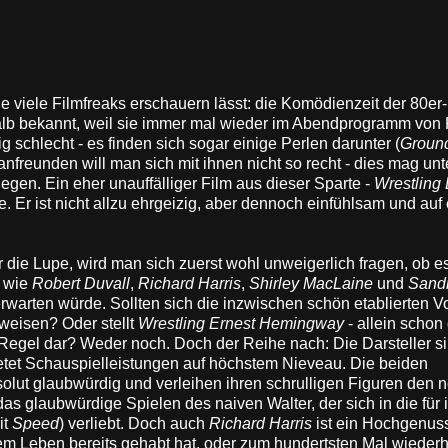
ie viele Filmfreaks erschauern lässt: die Komödienzeit der 80er
shalb bekannt, weil sie immer mal wieder im Abendprogramm von
g schlecht - es finden sich sogar einige Perlen darunter (
Groun
 anfreunden will man sich mit ihnen nicht so recht - dies mag unt
gen. Ein eher unauffälliger Film aus dieser Sparte -
Wrestling 
. Er ist nicht allzu ehrgeizig, aber dennoch einfühlsam und auf
die Lupe, wird man sich zuerst wohl unweigerlich fragen, ob es
n wie
Robert Duvall
,
Richard Harris
,
Shirley MacLaine
und
Sand
rwarten würde. Sollten sich die inzwischen schön etablierten Vo
weisen? Oder stellt
Wrestling Ernest Hemingway
- allein schon
 Regel dar? Weder noch. Doch der Reihe nach: Die Darsteller si
etet Schauspielleistungen auf höchstem Nieveau. Die beiden
solut glaubwürdig und verleihen ihren schrulligen Figuren den n
as glaubwürdige Spielen des naiven Walter, der sich in die für i
it
Speed
) verliebt. Doch auch
Richard Harris
ist ein Hochgenus
em Leben bereits gehabt hat, oder zum hundertsten Mal wiederh