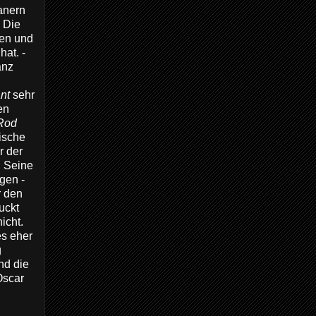
anern
. Die
sen und
hat. -
anz
ant
sehr
en
Rod
pische
r der
. Seine
gen -
r den
uckt
icht.
es eher
g
nd die
Oscar