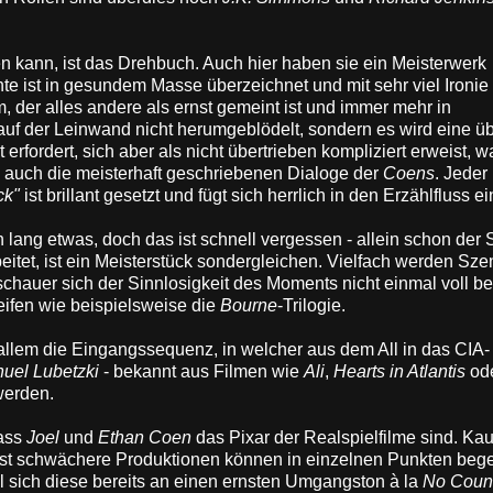
 kann, ist das Drehbuch. Auch hier haben sie ein Meisterwerk
 ist in gesundem Masse überzeichnet und mit sehr viel Ironie
m, der alles andere als ernst gemeint ist und immer mehr in
auf der Leinwand nicht herumgeblödelt, sondern es wird eine ü
fordert, sich aber als nicht übertrieben kompliziert erweist, w
 auch die meisterhaft geschriebenen Dialoge der
Coens
. Jeder
ck"
ist brillant gesetzt und fügt sich herrlich in den Erzählfluss ei
 lang etwas, doch das ist schnell vergessen - allein schon der 
eitet, ist ein Meisterstück sondergleichen. Vielfach werden Sze
schauer sich der Sinnlosigkeit des Moments nicht einmal voll b
eifen wie beispielsweise die
Bourne
-Trilogie.
allem die Eingangssequenz, in welcher aus dem All in das CIA-
el Lubetzki
- bekannt aus Filmen wie
Ali
,
Hearts in Atlantis
od
 werden.
ass
Joel
und
Ethan Coen
das Pixar der Realspielfilme sind. Ka
bst schwächere Produktionen können in einzelnen Punkten bege
il sich diese bereits an einen ernsten Umgangston à la
No Count