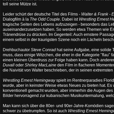
toll seine Mütze ist.
Leider schürt der deutsche Titel des Films -
Walter & Frank - 
Dialogfilm à la
The Odd Couple
. Dabei ist
Wrestling Ernest 
tragische Seiten des Lebens aufzuzeigen - besonders das Leb
auseinanderzusetzen haben. So werden etwa Themen wie Entf
Tränendrüse zu drücken. Im Gegenteil: Auch ernstere Passag
einem selbst in der traurigsten Szene noch ein Lächeln besc
Drehbuchautor
Steve Conrad
hat seine Aufgabe, eine solide 
muss, dass einige Witzchen, die eher in die Kategorie "flau" f
einen kleinen Überdruss zur Folge haben kann. Doch anderer
Duvall
oder
Shirley MacLaine
den Film in flacheren Momente
die Naivität von Walter beschrieben, der in seinen extrems
Wrestling Ernest Hemingway
spielt im Rentnerparadies Flori
wurde, aber in keinster Weise etwas Neues zu bieten hat. Es
konventionell gemacht wurden, aber immerhin die Augen des 
Bilder hervorragend zur kubanischen Musikuntermalung, welc
Man kann sich über die 80er- und 90er-Jahre-Komödien sagen, 
schwer zu übetrumpfen. So ist auch
Wrestling Ernest Hemin