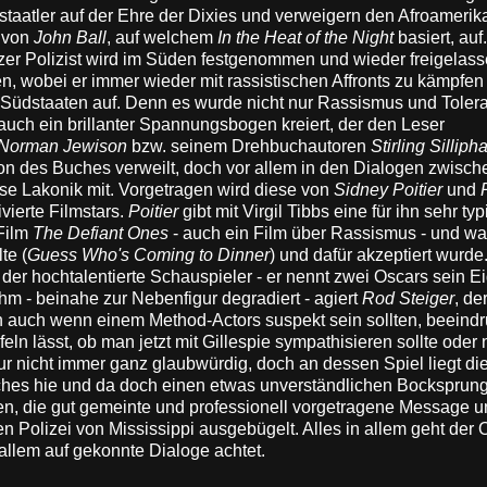
taatler auf der Ehre der Dixies und verweigern den Afroamerik
n von
John Ball
, auf welchem
In the Heat of the Night
basiert, auf
warzer Polizist wird im Süden festgenommen und wieder freigelas
, wobei er immer wieder mit rassistischen Affronts zu kämpfen 
der Südstaaten auf. Denn es wurde nicht nur Rassismus und Toler
 auch ein brillanter Spannungsbogen kreiert, der den Leser
Norman Jewison
bzw. seinem Drehbuchautoren
Stirling Silliph
n des Buches verweilt, doch vor allem in den Dialogen zwisch
ise Lakonik mit. Vorgetragen wird diese von
Sidney Poitier
und
vierte Filmstars.
Poitier
gibt mit Virgil Tibbs eine für ihn sehr ty
Film
The Defiant Ones
- auch ein Film über Rassismus - und wa
te (
Guess Who's Coming to Dinner
) und dafür akzeptiert wurde
 der hochtalentierte Schauspieler - er nennt zwei Oscars sein Ei
hm - beinahe zur Nebenfigur degradiert - agiert
Rod Steiger
, de
ch auch wenn einem Method-Actors suspekt sein sollten, beeindr
n lässt, ob man jetzt mit Gillespie sympathisieren sollte oder n
ur nicht immer ganz glaubwürdig, doch an dessen Spiel liegt di
lches hie und da doch einen etwas unverständlichen Bocksprun
en, die gut gemeinte und professionell vorgetragene Message u
en Polizei von Mississippi ausgebügelt. Alles in allem geht der 
allem auf gekonnte Dialoge achtet.