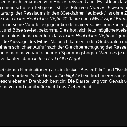
eute noch jemanden vom Hocker reissen kann. Es ist klar, das
einem schönen Teil gelöst ist. Der Film von
Norman Jewison
h
Burning
, der Rassisums in den 80er-Jahren "aufdeckt" ist ohne 
re nach
In the Heat of the Night
, 20 Jahre nach
Mississippi Burn
eil man seine Vorurteile gegenüber dem amerikanischen Süden 
Gut und Böse seviert bekommt. Dies hört sich jetzt möglicherwei
ll nur unterstrichen werden, dass
In the Heat of the Night
auf geni
 die Aussage des Films. Natürlich kam er in den Südstaaten nic
 einem schlichten Aufruf nach der Gleichberechtigung der Rasse
en und einem nervenaufreibenden Spannungsbogen. Wenn es je e
u verkaufen, dann
In the Heat of the Night
.
i sieben Nominationen) ab - inklusive "Bester Film" und "Best
lls übertrieben.
In the Heat of the Night
ist ein hochinteressante
 geschriebenen Drehbuch besticht. Die Darstellung von Gewalt 
hervor und damit wäre wohl das Ziel erreicht.