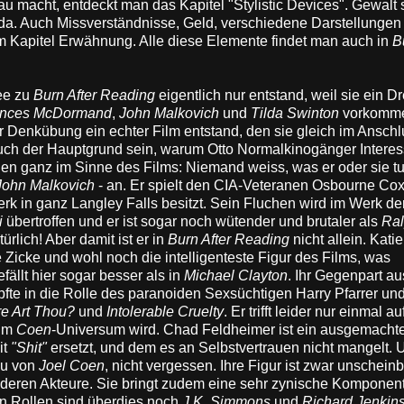
u macht, entdeckt man das Kapitel "Stylistic Devices". Gewalt 
s da. Auch Missverständnisse, Geld, verschiedene Darstellungen
m Kapitel Erwähnung. Alle diese Elemente findet man auch in
B
dee zu
Burn After Reading
eigentlich nur entstand, weil sie ein 
ances McDormand
,
John Malkovich
und
Tilda Swinton
vorkomm
r Denkübung ein echter Film entstand, den sie gleich im Ansch
uch der Hauptgrund sein, warum Otto Normalkinogänger Intere
len ganz im Sinne des Films: Niemand weiss, was er oder sie tun
John Malkovich
- an. Er spielt den CIA-Veteranen Osbourne Cox
rk in ganz Langley Falls besitzt. Sein Fluchen wird im Werk de
i
übertroffen und er ist sogar noch wütender und brutaler als
Ra
rlich! Aber damit ist er in
Burn After Reading
nicht allein. Kati
lte Zicke und wohl noch die intelligenteste Figur des Films, was
fällt hier sogar besser als in
Michael Clayton
. Ihr Gegenpart a
fte in die Rolle des paranoiden Sexsüchtigen Harry Pfarrer un
re Art Thou?
und
Intolerable Cruelty
. Er trifft leider nur einmal au
 im
Coen
-Universum wird. Chad Feldheimer ist ein ausgemacht
it
"Shit"
ersetzt, und dem es an Selbstvertrauen nicht mangelt. 
au von
Joel Coen
, nicht vergessen. Ihre Figur ist zwar unscheinb
nderen Akteure. Sie bringt zudem eine sehr zynische Komponent
en Rollen sind überdies noch
J.K. Simmons
und
Richard Jenkin