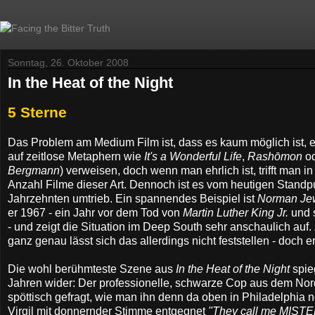
Sonntag, 26. Oktober 2008
In the Heat of the Night
5 Sterne
Das Problem am Medium Film ist, dass es kaum möglich ist, 
auf zeitlose Metaphern wie
It's a Wonderful Life
,
Rashōmon
o
Bergmann
) verweisen, doch wenn man ehrlich ist, trifft man i
Anzahl Filme dieser Art. Dennoch ist es vom heutigen Standp
Jahrzehnten umtrieb. Ein spannendes Beispiel ist
Norman Je
er 1967 - ein Jahr vor dem Tod von
Martin Luther King Jr.
und 
- und zeigt die Situation im Deep South sehr anschaulich auf. 
ganz genau lässt sich das allerdings nicht feststellen - doch
Die wohl berühmteste Szene aus
In the Heat of the Night
spie
Jahren wider: Der professionelle, schwarze Cop aus dem Norde
spöttisch gefragt, wie man ihn denn da oben in Philadelphia
Virgil mit donnernder Stimme entgegnet
"They call me MISTE