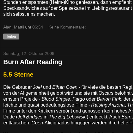
Stunden entspanntes (Heim-)Kino geniessen, dann empfiehlt
Specksandwiches auf der Speisekarte im Lieblingsrestaurant 
sich selbst eins machen.
Alan_Mattli
um
06:54
Keine Kommentare:
Teilen
Sonntag, 12. Oktober 2008
Burn After Reading
5.5 Sterne
Die Gebrüder
Joel
und
Ethan Coen
- für viele die besten Regi
von der Allgemeinheit gelobt wird und sie mit Oscars belohnt
ernsten Projekte -
Blood Simple
,
Fargo
oder
Barton Fink
, der
leichte und quasi bedeutungslose Filme -
Raising Arizona
,
Th
Filme unter den Kritikern verpönt und genossen kein hohes A
Dude (
Jeff Bridges
in
The Big Lebowski
) entdeckt. Auch
Burn 
enttäuschen.
Coen
-Aficionados hingegen werden ihre helle 