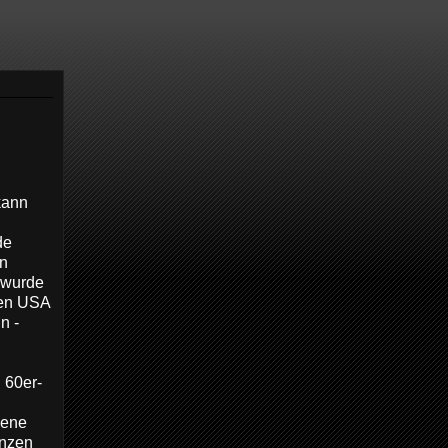
kann
de
en
 wurde
den USA
n -
 60er-
nene
anzen