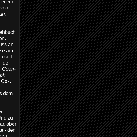
sei ein
 von
urn
Drehbuch
en.
luss an
sse am
 soll.
, der
r
Coen
-
lph
e Cox,
us dem
d
f
er
Und zu
ar, aber
e - den
s
zu