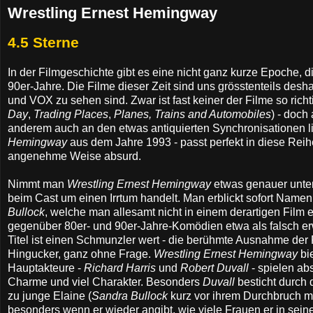
Wrestling Ernest Hemingway
4.5 Sterne
In der Filmgeschichte gibt es eine nicht ganz kurze Epoche, d
90er-Jahre. Die Filme dieser Zeit sind uns grösstenteils de
und VOX zu sehen sind. Zwar ist fast keiner der Filme so richti
Day
,
Trading Places
,
Planes,
Trains and Automobiles
) - doch
anderem auch an den etwas antiquierten Synchronisationen lie
Hemingway
aus dem Jahre 1993 - passt perfekt in diese Reihe
angenehme Weise absurd.
Nimmt man
Wrestling Ernest Hemingway
etwas genauer unter 
beim Cast um einen Irrtum handelt. Man erblickt sofort Name
Bullock
, welche man allesamt nicht in einem derartigen Film e
gegenüber 80er- und 90er-Jahre-Komödien etwa als falsch er
Titel ist einen Schmunzler wert - die berühmte Ausnahme der
Hingucker, ganz ohne Frage.
Wrestling Ernest Hemingway
bi
Hauptakteure -
Richard Harris
und
Robert Duvall
- spielen ab
Charme und viel Charakter. Besonders
Duvall
besticht durch d
zu junge Elaine (
Sandra Bullock
kurz vor ihrem Durchbruch m
besonders wenn er wieder angibt, wie viele Frauen er in sein