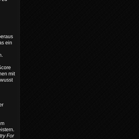
beraus
as ein
n.
Score
nen mit
ewusst
er
um
istern.
ry For