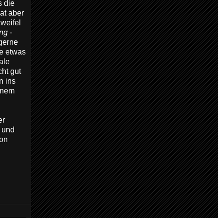
s die
at aber
Zweifel
ing
-
gerne
se etwas
ale
ht gut
n ins
inem
er
r und
von