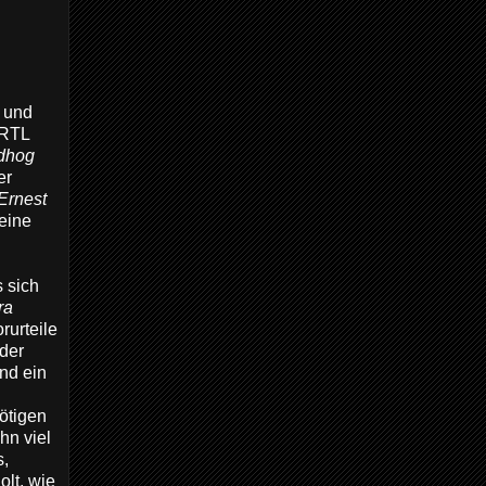
- und
 RTL
dhog
er
Ernest
 eine
 sich
ra
rurteile
 der
nd ein
ötigen
hn viel
s,
olt, wie