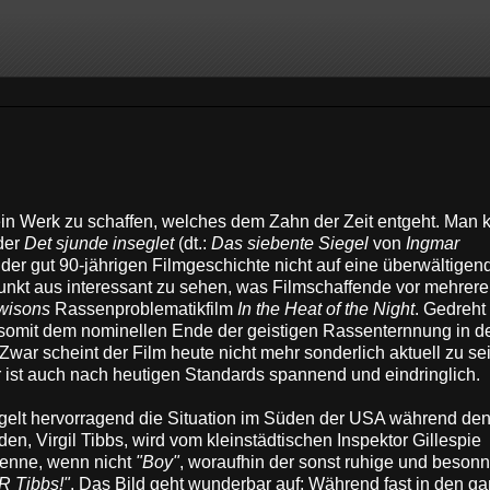
ein Werk zu schaffen, welches dem Zahn der Zeit entgeht. Man 
der
Det sjunde inseglet
(dt.:
Das siebente Siegel
von
Ingmar
n der gut 90-jährigen Filmgeschichte nicht auf eine überwältigen
unkt aus interessant zu sehen, was Filmschaffende vor mehrer
wisons
Rassenproblematikfilm
In the Heat of the Night
. Gedreht
somit dem nominellen Ende der geistigen Rassenternnung in 
Zwar scheint der Film heute nicht mehr sonderlich aktuell zu sei
 er ist auch nach heutigen Standards spannend und eindringlich.
gelt hervorragend die Situation im Süden der USA während den
n, Virgil Tibbs, wird vom kleinstädtischen Inspektor Gillespie
 nenne, wenn nicht
"Boy"
, woraufhin der sonst ruhige und beson
R Tibbs!"
. Das Bild geht wunderbar auf: Während fast in den g