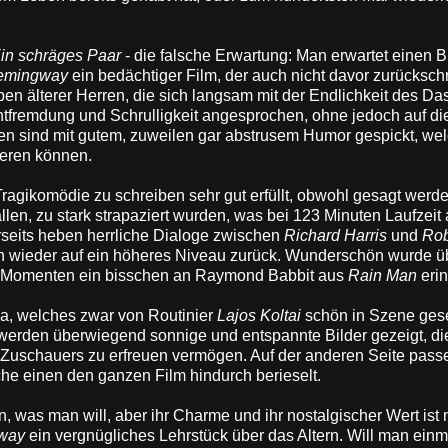
Ein schräges Paar
- die falsche Erwartung: Man erwartet einen 
Hemingway
ein bedächtiger Film, der auch nicht davor zurücksch
en älterer Herren, die sich langsam mit der Endlichkeit des Da
remdung und Schrulligkeit angesprochen, ohne jedoch auf di
en sind mit gutem, zuweilen gar abstrusem Humor gespickt, we
heren können.
Tragikomödie zu schreiben sehr gut erfüllt, obwohl gesagt werd
allen, zu stark strapaziert wurden, was bei 123 Minuten Laufzeit
seits heben herrliche Dialoge zwischen
Richard Harris
und
Rob
n wieder auf ein höheres Niveau zurück. Wunderschön wurde ü
ten Momenten ein bisschen an Raymond Babbit aus
Rain Man
erin
da, welches zwar von Routinier
Lajos Koltai
schön in Szene gese
 werden überwiegend sonnige und entspannte Bilder gezeigt, di
Zuschauers zu erfreuen vermögen. Auf der anderen Seite pass
he einen den ganzen Film hindurch berieselt.
was man will, aber ihr Charme und ihr nostalgischer Wert ist 
gway
ein vergnügliches Lehrstück über das Altern. Will man einm