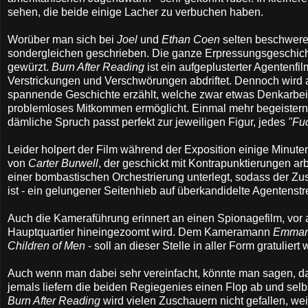
sehen, die beide einige Lacher zu verbuchen haben.
Worüber man sich bei
Joel
und
Ethan Coen
selten beschweren
sondergleichen geschrieben. Die ganze Erpressungsgeschichte
gewürzt.
Burn After Reading
ist ein aufgeplusterter Agentenfil
Verstrickungen und Verschwörungen abdriftet. Dennoch wird 
spannende Geschichte erzählt, welche zwar etwas Denkarbeit er
problemloses Mitkommen ermöglicht. Einmal mehr begeistern
dämliche Spruch passt perfekt zur jeweiligen Figur, jedes
"Fu
Leider holpert der Film während der Exposition einige Minuten
von
Carter Burwell
, der geschickt mit Kontrapunktierungen arb
einer bombastischen Orchestrierung unterlegt, sodass der Zu
ist - ein gelungener Seitenhieb auf überkandidelte Agentenstr
Auch die Kameraführung erinnert an einen Spionagefilm, vor 
Hauptquartier hineingezoomt wird. Dem Kameramann
Emmanu
Children of Men
- soll an dieser Stelle in aller Form gratuliert
Auch wenn man dabei sehr vereinfacht, könnte man sagen, d
jemals liefern die beiden Regiegenies einen Flop ab und sel
Burn After Reading
wird vielen Zuschauern nicht gefallen, we