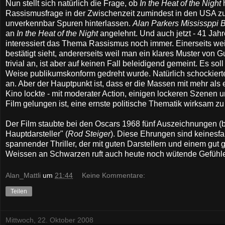
Nun stellt sich natürlich die Frage, ob
In the Heat of the Night
h
Rassismusfrage in der Zwischenzeit zumindest in den USA zu 
unverkennbar Spuren hinterlassen.
Alan Parkers Mississppi 
an
In the Heat of the Night
angelehnt. Und auch jetzt - 41 Jah
interessiert das Thema Rassismus noch immer. Einerseits w
bestätigt sieht, andererseits weil man ein klares Muster von 
trivial an, ist aber auf keinen Fall beleidigend gemeint. Es so
Weise publikumskonform gedreht wurde. Natürlich schockierte
an. Aber der Hauptpunkt ist, dass er die Massen mit mehr als
Kino lockte - mit moderater Action, einigen lockeren Szen
Film gelungen ist, eine ernste politische Thematik wirksam z
Der Film staubte bei den Oscars 1968 fünf Auszeichnungen (be
Hauptdarsteller" (
Rod Steiger
). Diese Ehrungen sind keinesfa
spannender Thriller, der mit guten Darstellern und einem gut
Weissen an Schwarzen ruft auch heute noch wütende Gefühle 
Alan_Mattli
um
21:44
Keine Kommentare:
Teilen
Mittwoch, 22. Oktober 2008